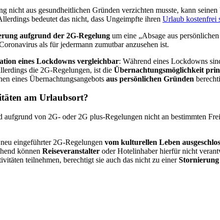
g nicht aus gesundheitlichen Gründen verzichten musste, kann seinen U
Allerdings bedeutet das nicht, dass Ungeimpfte ihren
Urlaub kostenfrei 
erung aufgrund der 2G-Regelung
um eine „Absage aus persönlichen G
 Coronavirus als für jedermann zumutbar anzusehen ist.
ation eines Lockdowns vergleichbar
: Während eines Lockdowns sind
llerdings die 2G-Regelungen, ist die
Übernachtungsmöglichkeit prinz
hnen eines Übernachtungsangebots
aus persönlichen Gründen
berechti
vitäten am Urlaubsort?
 aufgrund von 2G- oder 2G plus-Regelungen nicht an bestimmten Freize
nd neu eingeführter 2G-Regelungen
vom kulturellen Leben ausgeschlo
rechend können
Reiseveranstalter
oder Hotelinhaber hierfür nicht vera
vitäten teilnehmen, berechtigt sie auch das nicht zu einer
Stornierung