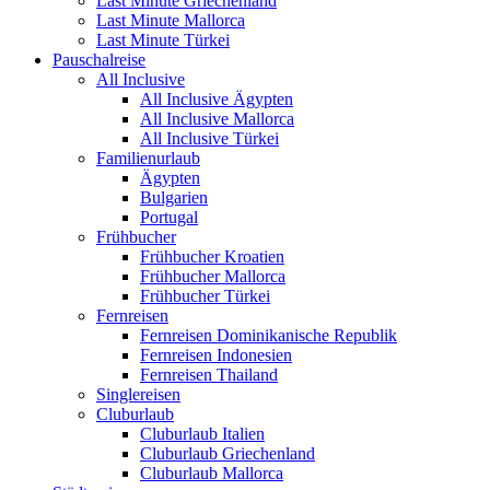
Last Minute Griechenland
Last Minute Mallorca
Last Minute Türkei
Pauschalreise
All Inclusive
All Inclusive Ägypten
All Inclusive Mallorca
All Inclusive Türkei
Familienurlaub
Ägypten
Bulgarien
Portugal
Frühbucher
Frühbucher Kroatien
Frühbucher Mallorca
Frühbucher Türkei
Fernreisen
Fernreisen Dominikanische Republik
Fernreisen Indonesien
Fernreisen Thailand
Singlereisen
Cluburlaub
Cluburlaub Italien
Cluburlaub Griechenland
Cluburlaub Mallorca