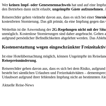
Wer
keinen Impf- oder Genesenennachweis
hat und auf eine Impfun
den Betrieben dann nicht erlaubt,
ungeimpfte Gäste aufzunehmen
. 
Reiserechtler gehen vielmehr davon aus, dass es sich bei einer
Storni
kostenfreien Stornierung. Das gilt primär, da eine Impfung gegen das
Weiterhin ist die Anwendung der
2G-Regelungen nicht mit der Situ
unmöglich. Kostenlose Stornierungen sind daher angebracht. Gelten a
aufgrund persönlicher Befindlichkeiten abgelehnt werden. Das Able
Kostenerstattung wegen eingeschränkter Freizeitakti
Ist eine Hotelübernachtung möglich, können Ungeimpfte im Reiseland
Reisepreisminderung
.
Reiserechtler gehen davon aus, dass es sich bei dem Risiko, aufgru
besteht bei sämtlichen Urlauben und Freizeitaktivitäten – dementsp
Urlaubsort aufgrund ihrer fehlenden Impfung nicht an bestimmten Akti
Aktuelle Reise-News