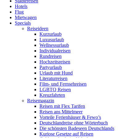
Städtereisen
Hotels
Flug
Mietwagen
Specials
Reiseideen
Kurzurlaub
Luxusurlaub
Wellnessurlaub
Individualreisen
Rundreisen
Hochzeitsreisen
Partyurlaub
Urlaub mit Hund
Literaturreisen
Film- und Fernsehreisen
LGBTQ Reisen
Kreuzfahrten
Reisemagazin
Reisen mit Flex Tarifen
Reisen ans Mittelmeer
Vorteile Ferienhäuser & Fewo’s
Deutschlandreise ohne Wörterbuch
Die schönsten Badeseen Deutschlands
Kuriose Gesetze auf Reisen