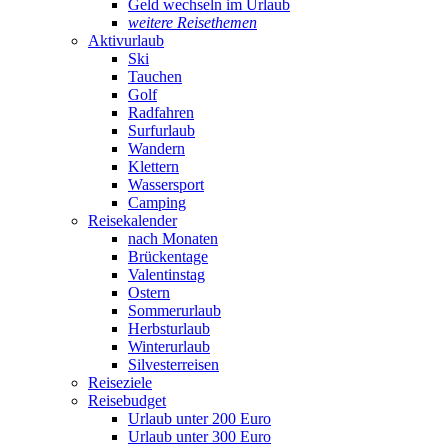
Geld wechseln im Urlaub
weitere Reisethemen
Aktivurlaub
Ski
Tauchen
Golf
Radfahren
Surfurlaub
Wandern
Klettern
Wassersport
Camping
Reisekalender
nach Monaten
Brückentage
Valentinstag
Ostern
Sommerurlaub
Herbsturlaub
Winterurlaub
Silvesterreisen
Reiseziele
Reisebudget
Urlaub unter 200 Euro
Urlaub unter 300 Euro