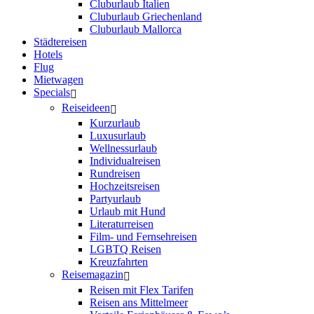
Cluburlaub Italien
Cluburlaub Griechenland
Cluburlaub Mallorca
Städtereisen
Hotels
Flug
Mietwagen
Specials
Reiseideen
Kurzurlaub
Luxusurlaub
Wellnessurlaub
Individualreisen
Rundreisen
Hochzeitsreisen
Partyurlaub
Urlaub mit Hund
Literaturreisen
Film- und Fernsehreisen
LGBTQ Reisen
Kreuzfahrten
Reisemagazin
Reisen mit Flex Tarifen
Reisen ans Mittelmeer