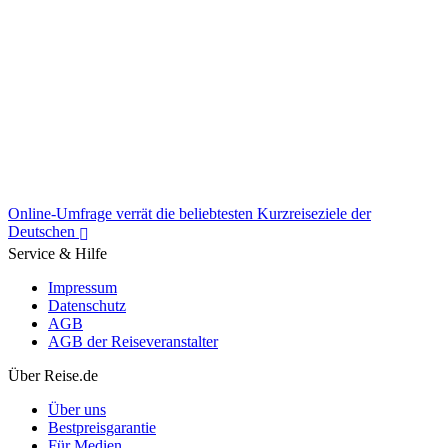
Reiselust wieder auf Vor-Corona-Niveau: Diese 10 Länder sind
besonders beliebt
Online-Umfrage verrät die beliebtesten Kurzreiseziele der
Deutschen
Service & Hilfe
Impressum
Datenschutz
AGB
AGB der Reiseveranstalter
Online-Umfrage verrät die beliebtesten Kurzreiseziele der
Deutschen
Über Reise.de
Über uns
Bestpreisgarantie
Für Medien