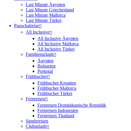
Last Minute Ägypten
Last Minute Griechenland
Last Minute Mallorca
Last Minute Türkei
Pauschalreise
All Inclusive
All Inclusive Ägypten
All Inclusive Mallorca
All Inclusive Türkei
Familienurlaub
Ägypten
Bulgarien
Portugal
Frühbucher
Frühbucher Kroatien
Frühbucher Mallorca
Frühbucher Türkei
Fernreisen
Fernreisen Dominikanische Republik
Fernreisen Indonesien
Fernreisen Thailand
Singlereisen
Cluburlaub