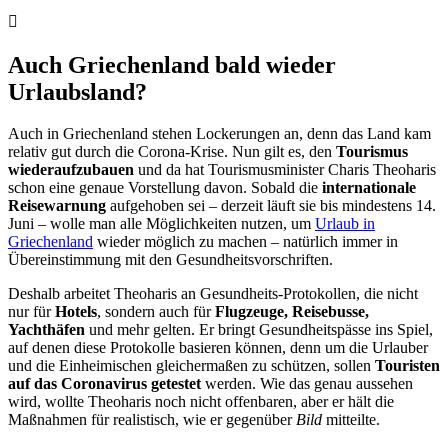
Auch Griechenland bald wieder
Urlaubsland?
Auch in Griechenland stehen Lockerungen an, denn das Land kam
relativ gut durch die Corona-Krise. Nun gilt es, den
Tourismus
wiederaufzubauen
und da hat Tourismusminister Charis Theoharis
schon eine genaue Vorstellung davon. Sobald die
internationale
Reisewarnung
aufgehoben sei – derzeit läuft sie bis mindestens 14.
Juni – wolle man alle Möglichkeiten nutzen, um
Urlaub in
Griechenland
wieder möglich zu machen – natürlich immer in
Übereinstimmung mit den Gesundheitsvorschriften.
Deshalb arbeitet Theoharis an Gesundheits-Protokollen, die nicht
nur für
Hotels
, sondern auch für
Flugzeuge, Reisebusse,
Yachthäfen
und mehr gelten. Er bringt Gesundheitspässe ins Spiel,
auf denen diese Protokolle basieren können, denn um die Urlauber
und die Einheimischen gleichermaßen zu schützen, sollen
Touristen
auf das Coronavirus getestet
werden. Wie das genau aussehen
wird, wollte Theoharis noch nicht offenbaren, aber er hält die
Maßnahmen für realistisch, wie er gegenüber
Bild
mitteilte.