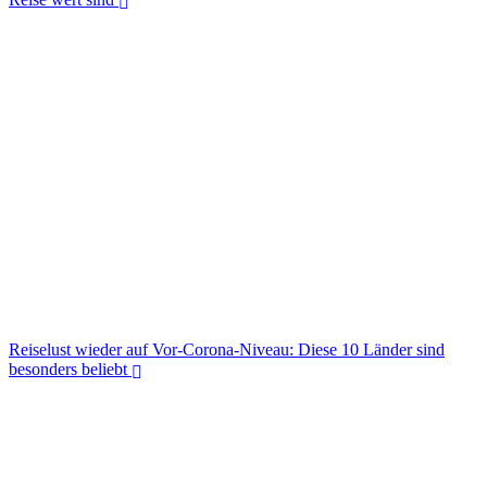
5 schöne europäische Küstenstädte, die zu jeder Jahreszeit eine
Reise wert sind
Reiselust wieder auf Vor-Corona-Niveau: Diese 10 Länder sind
besonders beliebt