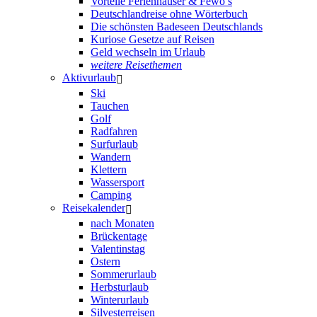
Vorteile Ferienhäuser & Fewo’s
Deutschlandreise ohne Wörterbuch
Die schönsten Badeseen Deutschlands
Kuriose Gesetze auf Reisen
Geld wechseln im Urlaub
weitere Reisethemen
Aktivurlaub
Ski
Tauchen
Golf
Radfahren
Surfurlaub
Wandern
Klettern
Wassersport
Camping
Reisekalender
nach Monaten
Brückentage
Valentinstag
Ostern
Sommerurlaub
Herbsturlaub
Winterurlaub
Silvesterreisen