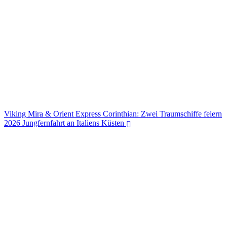
Viking Mira & Orient Express Corinthian: Zwei Traumschiffe feiern
2026 Jungfernfahrt an Italiens Küsten
Viking Mira & Orient Express Corinthian: Zwei Traumschiffe feiern
2026 Jungfernfahrt an Italiens Küsten