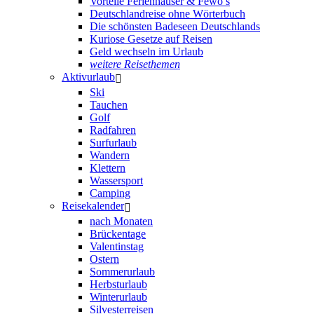
Vorteile Ferienhäuser & Fewo’s
Deutschlandreise ohne Wörterbuch
Die schönsten Badeseen Deutschlands
Kuriose Gesetze auf Reisen
Geld wechseln im Urlaub
weitere Reisethemen
Aktivurlaub
Ski
Tauchen
Golf
Radfahren
Surfurlaub
Wandern
Klettern
Wassersport
Camping
Reisekalender
nach Monaten
Brückentage
Valentinstag
Ostern
Sommerurlaub
Herbsturlaub
Winterurlaub
Silvesterreisen