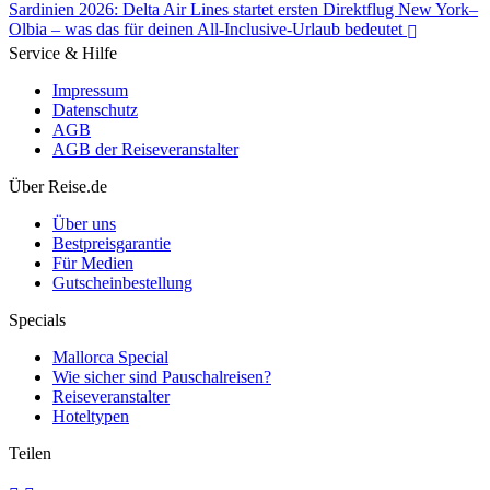
Sardinien 2026: Delta Air Lines startet ersten Direktflug New York–
Olbia – was das für deinen All-Inclusive-Urlaub bedeutet
Service & Hilfe
Impressum
Datenschutz
AGB
Sardinien 2026: Delta Air Lines startet ersten Direktflug New York–
AGB der Reiseveranstalter
Olbia – was das für deinen All-Inclusive-Urlaub bedeutet
Über Reise.de
Über uns
Bestpreisgarantie
Für Medien
Gutscheinbestellung
Specials
Mallorca Special
Wie sicher sind Pauschalreisen?
Reiseveranstalter
Hoteltypen
Teilen