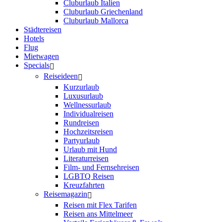
Cluburlaub Italien
Cluburlaub Griechenland
Cluburlaub Mallorca
Städtereisen
Hotels
Flug
Mietwagen
Specials
Reiseideen
Kurzurlaub
Luxusurlaub
Wellnessurlaub
Individualreisen
Rundreisen
Hochzeitsreisen
Partyurlaub
Urlaub mit Hund
Literaturreisen
Film- und Fernsehreisen
LGBTQ Reisen
Kreuzfahrten
Reisemagazin
Reisen mit Flex Tarifen
Reisen ans Mittelmeer