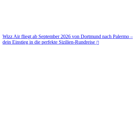
Wizz Air fliegt ab September 2026 von Dortmund nach Palermo –
dein Einstieg in die perfekte Sizilien-Rundreise
Wizz Air fliegt ab September 2026 von Dortmund nach Palermo –
dein Einstieg in die perfekte Sizilien-Rundreise