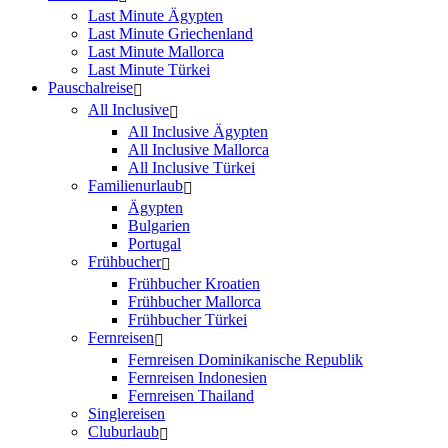
Last Minute Ägypten
Last Minute Griechenland
Last Minute Mallorca
Last Minute Türkei
Pauschalreise
All Inclusive
All Inclusive Ägypten
All Inclusive Mallorca
All Inclusive Türkei
Familienurlaub
Ägypten
Bulgarien
Portugal
Frühbucher
Frühbucher Kroatien
Frühbucher Mallorca
Frühbucher Türkei
Fernreisen
Fernreisen Dominikanische Republik
Fernreisen Indonesien
Fernreisen Thailand
Singlereisen
Cluburlaub