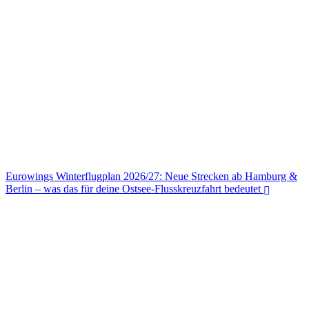
Eurowings Winterflugplan 2026/27: Neue Strecken ab Hamburg &
Berlin – was das für deine Ostsee-Flusskreuzfahrt bedeutet
Eurowings Winterflugplan 2026/27: Neue Strecken ab Hamburg &
Berlin – was das für deine Ostsee-Flusskreuzfahrt bedeutet