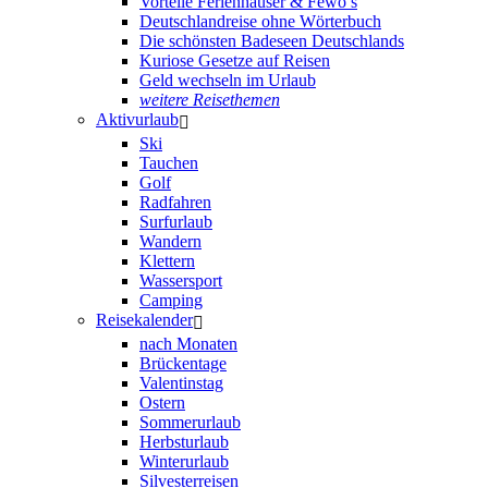
Vorteile Ferienhäuser & Fewo’s
Deutschlandreise ohne Wörterbuch
Die schönsten Badeseen Deutschlands
Kuriose Gesetze auf Reisen
Geld wechseln im Urlaub
weitere Reisethemen
Aktivurlaub
Ski
Tauchen
Golf
Radfahren
Surfurlaub
Wandern
Klettern
Wassersport
Camping
Reisekalender
nach Monaten
Brückentage
Valentinstag
Ostern
Sommerurlaub
Herbsturlaub
Winterurlaub
Silvesterreisen