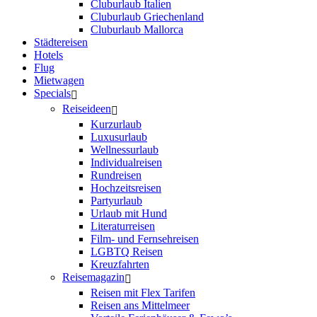
Cluburlaub Italien
Cluburlaub Griechenland
Cluburlaub Mallorca
Städtereisen
Hotels
Flug
Mietwagen
Specials
Reiseideen
Kurzurlaub
Luxusurlaub
Wellnessurlaub
Individualreisen
Rundreisen
Hochzeitsreisen
Partyurlaub
Urlaub mit Hund
Literaturreisen
Film- und Fernsehreisen
LGBTQ Reisen
Kreuzfahrten
Reisemagazin
Reisen mit Flex Tarifen
Reisen ans Mittelmeer