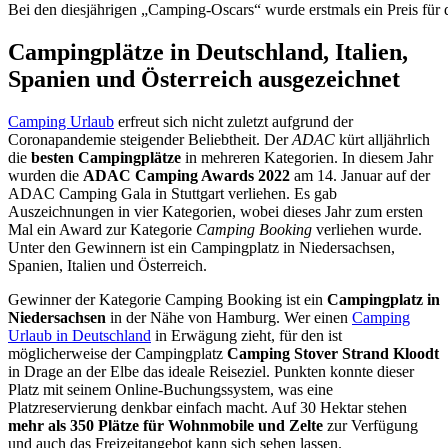
Bei den diesjährigen „Camping-Oscars“ wurde erstmals ein Preis für
Campingplätze in Deutschland, Italien,
Spanien und Österreich ausgezeichnet
Camping Urlaub
erfreut sich nicht zuletzt aufgrund der
Coronapandemie steigender Beliebtheit. Der
ADAC
kürt alljährlich
die
besten Campingplätze
in mehreren Kategorien. In diesem Jahr
wurden die
ADAC Camping Awards 2022
am 14. Januar auf der
ADAC Camping Gala in Stuttgart verliehen. Es gab
Auszeichnungen in vier Kategorien, wobei dieses Jahr zum ersten
Mal ein Award zur Kategorie
Camping Booking
verliehen wurde.
Unter den Gewinnern ist ein Campingplatz in Niedersachsen,
Spanien, Italien und Österreich.
Gewinner der Kategorie Camping Booking ist ein
Campingplatz in
Niedersachsen
in der Nähe von Hamburg. Wer einen
Camping
Urlaub in Deutschland
in Erwägung zieht, für den ist
möglicherweise der Campingplatz
Camping Stover Strand Kloodt
in Drage an der Elbe das ideale Reiseziel. Punkten konnte dieser
Platz mit seinem Online-Buchungssystem, was eine
Platzreservierung denkbar einfach macht. Auf 30 Hektar stehen
mehr als 350 Plätze für Wohnmobile und Zelte
zur Verfügung
und auch das Freizeitangebot kann sich sehen lassen.