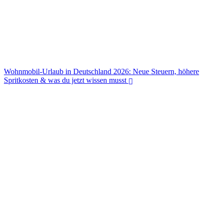
Wohnmobil-Urlaub in Deutschland 2026: Neue Steuern, höhere
Spritkosten & was du jetzt wissen musst
Wohnmobil-Urlaub in Deutschland 2026: Neue Steuern, höhere
Spritkosten & was du jetzt wissen musst