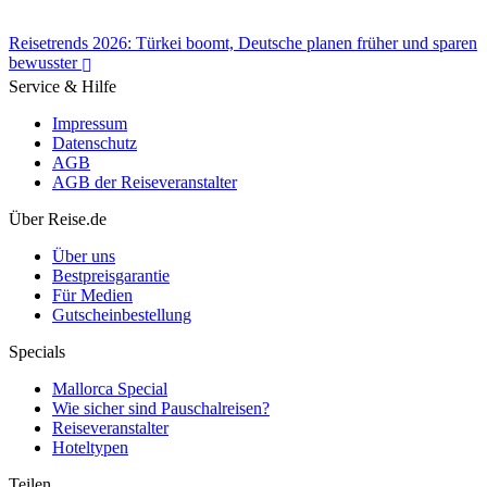
Reisetrends 2026: Türkei boomt, Deutsche planen früher und sparen
bewusster
Service & Hilfe
Impressum
Datenschutz
AGB
AGB der Reiseveranstalter
Reisetrends 2026: Türkei boomt, Deutsche planen früher und sparen
bewusster
Über Reise.de
Über uns
Bestpreisgarantie
Für Medien
Gutscheinbestellung
Specials
Mallorca Special
Wie sicher sind Pauschalreisen?
Reiseveranstalter
Hoteltypen
Teilen