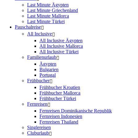
Last Minute Ägypten
Last Minute Griechenland
Last Minute Mallorca
Last Minute Türkei
Pauschalreise
All Inclusive
All Inclusive Ägypten
All Inclusive Mallorca
All Inclusive Türkei
Familienurlaub
Ägypten
Bulgarien
Portugal
Frühbucher
Frühbucher Kroatien
Frühbucher Mallorca
Frühbucher Türkei
Fernreisen
Fernreisen Dominikanische Republik
Fernreisen Indonesien
Fernreisen Thailand
Singlereisen
Cluburlaub