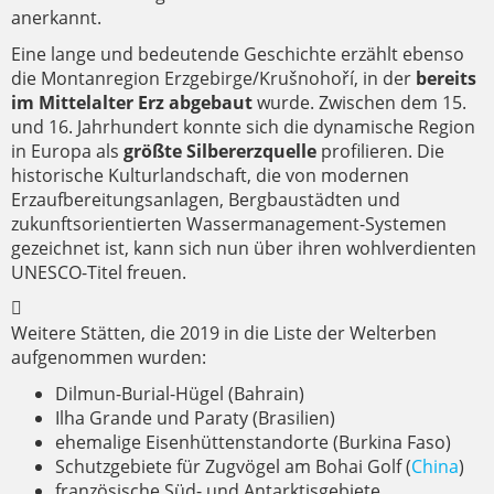
anerkannt.
Eine lange und bedeutende Geschichte erzählt ebenso
die Montanregion Erzgebirge/Krušnohoří, in der
bereits
im Mittelalter Erz abgebaut
wurde. Zwischen dem 15.
und 16. Jahrhundert konnte sich die dynamische Region
in Europa als
größte Silbererzquelle
profilieren. Die
historische Kulturlandschaft, die von modernen
Erzaufbereitungsanlagen, Bergbaustädten und
zukunftsorientierten Wassermanagement-Systemen
gezeichnet ist, kann sich nun über ihren wohlverdienten
UNESCO-Titel freuen.
Weitere Stätten, die 2019 in die Liste der Welterben
aufgenommen wurden:
Dilmun-Burial-Hügel (Bahrain)
Ilha Grande und Paraty (Brasilien)
ehemalige Eisenhüttenstandorte (Burkina Faso)
Schutzgebiete für Zugvögel am Bohai Golf (
China
)
französische Süd- und Antarktisgebiete