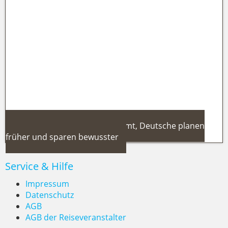
Wohnmobil-Urlaub in Deutschland
2026: Neue Steuern, höhere
Spritkosten & was du jetzt wissen
musst
Reisetrends 2026: Türkei boomt, Deutsche planen
früher und sparen bewusster
Service & Hilfe
Impressum
Datenschutz
AGB
Reisetrends 2026: Türkei boomt,
AGB der Reiseveranstalter