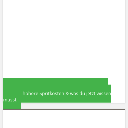
Eurowings Winterflugplan 2026/27:
Neue Strecken ab Hamburg &
Berlin – was das für deine Ostsee-
Flusskreuzfahrt bedeutet
Wohnmobil-Urlaub in Deutschland 2026: Neue
Steuern, höhere Spritkosten & was du jetzt wissen
musst