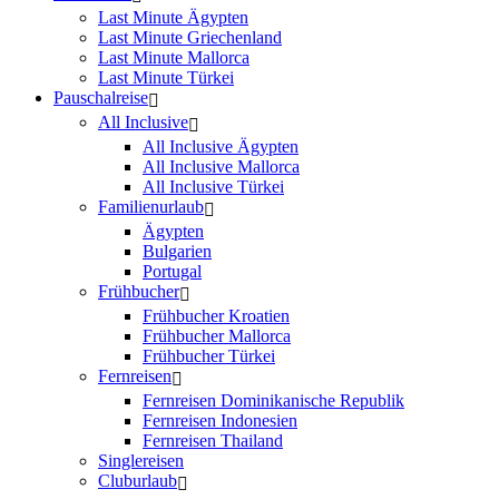
Last Minute Ägypten
Last Minute Griechenland
Last Minute Mallorca
Last Minute Türkei
Pauschalreise
All Inclusive
All Inclusive Ägypten
All Inclusive Mallorca
All Inclusive Türkei
Familienurlaub
Ägypten
Bulgarien
Portugal
Frühbucher
Frühbucher Kroatien
Frühbucher Mallorca
Frühbucher Türkei
Fernreisen
Fernreisen Dominikanische Republik
Fernreisen Indonesien
Fernreisen Thailand
Singlereisen
Cluburlaub