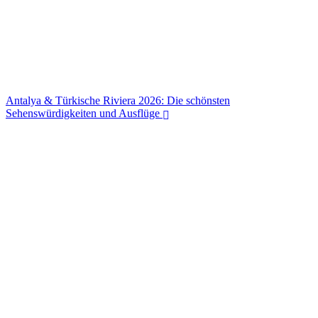
Antalya & Türkische Riviera 2026: Die schönsten
Sehenswürdigkeiten und Ausflüge
Antalya & Türkische Riviera 2026: Die schönsten
Sehenswürdigkeiten und Ausflüge