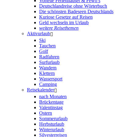
Vorteile Ferienhäuser & Fewo’s
Deutschlandreise ohne Wörterbuch
Die schönsten Badeseen Deutschlands
Kuriose Gesetze auf Reisen
Geld wechseln im Urlaub
weitere Reisethemen
Aktivurlaub
Ski
Tauchen
Golf
Radfahren
Surfurlaub
Wandern
Klettern
Wassersport
Camping
Reisekalender
nach Monaten
Brückentage
Valentinstag
Ostern
Sommerurlaub
Herbsturlaub
Winterurlaub
Silvesterreisen