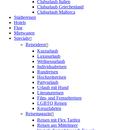
Cluburlaub Italien
Cluburlaub Griechenland
Cluburlaub Mallorca
Städtereisen
Hotels
Flug
Mietwagen
Specials
Reiseideen
Kurzurlaub
Luxusurlaub
Wellnessurlaub
Individualreisen
Rundreisen
Hochzeitsreisen
Partyurlaub
Urlaub mit Hund
Literaturreisen
Film- und Fernsehreisen
LGBTQ Reisen
Kreuzfahrten
Reisemagazin
Reisen mit Flex Tarifen
Reisen ans Mittelmeer