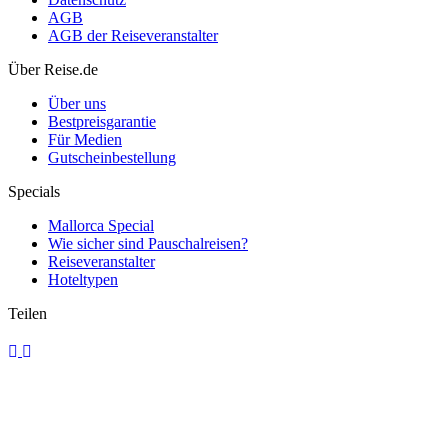
AGB
AGB der Reiseveranstalter
Wildcampen, wo ist es erlaubt?
Über Reise.de
Über uns
Bestpreisgarantie
Für Medien
Gutscheinbestellung
Specials
Mallorca Special
Wie sicher sind Pauschalreisen?
Reiseveranstalter
Hoteltypen
Teilen