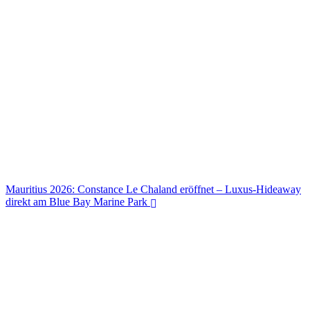
Mauritius 2026: Constance Le Chaland eröffnet – Luxus-Hideaway
direkt am Blue Bay Marine Park
Mauritius 2026: Constance Le Chaland eröffnet – Luxus-Hideaway
direkt am Blue Bay Marine Park