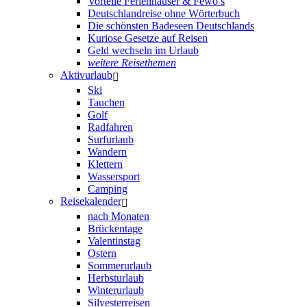
Vorteile Ferienhäuser & Fewo’s
Deutschlandreise ohne Wörterbuch
Die schönsten Badeseen Deutschlands
Kuriose Gesetze auf Reisen
Geld wechseln im Urlaub
weitere Reisethemen
Aktivurlaub
Ski
Tauchen
Golf
Radfahren
Surfurlaub
Wandern
Klettern
Wassersport
Camping
Reisekalender
nach Monaten
Brückentage
Valentinstag
Ostern
Sommerurlaub
Herbsturlaub
Winterurlaub
Silvesterreisen