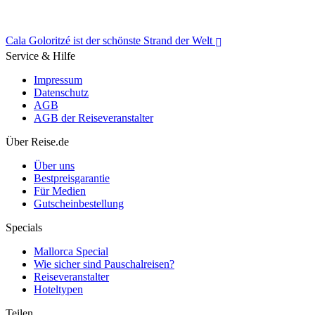
Cala Goloritzé ist der schönste Strand der Welt
Service & Hilfe
Impressum
Datenschutz
AGB
AGB der Reiseveranstalter
Cala Goloritzé ist der schönste Strand der Welt
Über Reise.de
Über uns
Bestpreisgarantie
Für Medien
Gutscheinbestellung
Specials
Mallorca Special
Wie sicher sind Pauschalreisen?
Reiseveranstalter
Hoteltypen
Teilen