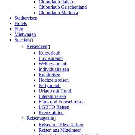
Cluburlaub Italien
Cluburlaub Griechenland
Cluburlaub Mallorca
Städtereisen
Hotels
Flug
Mietwagen
Specials
Reiseideen
Kurzurlaub
Luxusurlaub
Wellnessurlaub
Individualreisen
Rundreisen
Hochzeitsreisen
Partyurlaub
Urlaub mit Hund
Literaturreisen
Film- und Fernsehreisen
LGBTQ Reisen
Kreuzfahrten
Reisemagazin
Reisen mit Flex Tarifen
Reisen ans Mittelmeer