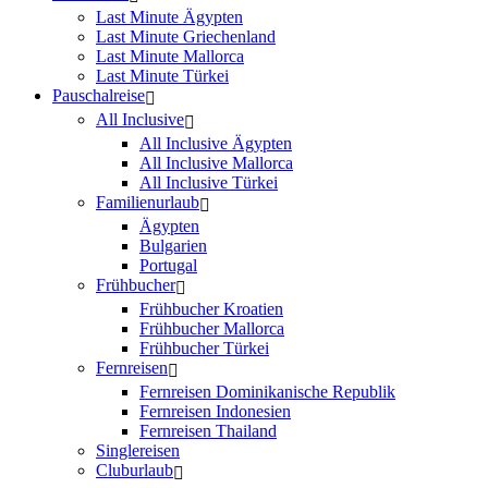
Last Minute Ägypten
Last Minute Griechenland
Last Minute Mallorca
Last Minute Türkei
Pauschalreise
All Inclusive
All Inclusive Ägypten
All Inclusive Mallorca
All Inclusive Türkei
Familienurlaub
Ägypten
Bulgarien
Portugal
Frühbucher
Frühbucher Kroatien
Frühbucher Mallorca
Frühbucher Türkei
Fernreisen
Fernreisen Dominikanische Republik
Fernreisen Indonesien
Fernreisen Thailand
Singlereisen
Cluburlaub