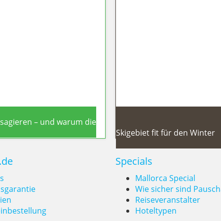
orinthian: Zwei Traumschiffe feiern
Küsten
ssagieren – und warum die
Sierra Nevada 2026/27: 17
Skigebiet fit für den Winter
.de
Specials
s
Mallorca Special
isgarantie
Wie sicher sind Pausch
ien
Reiseveranstalter
Report zeigt
Sierra Ne
inbestellung
Hoteltypen