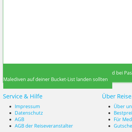
Viking Mira & Orient Express C
Kreuzfahrt-Boom 2026: CLIA-Report zeigt Rekord bei Pa
Malediven auf deiner Bucket-List landen sollten
Service & Hilfe
Über Reise
Impressum
Über un
Datenschutz
Bestpre
AGB
Für Med
Kreuzfahrt-Boom 2026: CLIA-
AGB der Reiseveranstalter
Gutsche