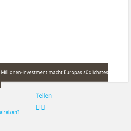
 2026 Jungfernfahrt an Italiens
-Millionen-Investment macht Europas südlichstes
Teilen
alreisen?
vada 2026/27: 17-Millionen-