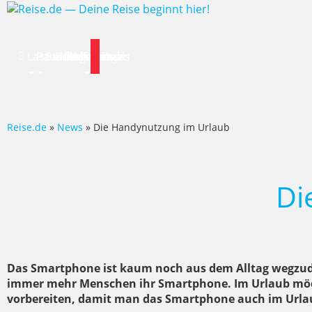
Lastminute
Pauschalreise
Städtereisen
Hotels
Flug
Mietwagen
Specials
News
Deals
Reise.de
»
News
» Die Handynutzung im Urlaub
Di
Das Smartphone ist kaum noch aus dem Alltag wegzud
immer mehr Menschen ihr Smartphone. Im Urlaub möcht
vorbereiten, damit man das Smartphone auch im Urla