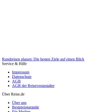
Neuseeland öffnet Türen für digitale Nomaden
Rundreisen planen: Die besten Ziele auf einen Blick
Service & Hilfe
Impressum
Datenschutz
AGB
AGB der Reiseveranstalter
Über Reise.de
Rundreisen planen: Die besten Ziele auf einen Blick
Über uns
Bestpreisgarantie
Für Medien