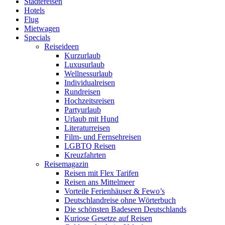
Städtereisen
Hotels
Flug
Mietwagen
Specials
Reiseideen
Kurzurlaub
Luxusurlaub
Wellnessurlaub
Individualreisen
Rundreisen
Hochzeitsreisen
Partyurlaub
Urlaub mit Hund
Literaturreisen
Film- und Fernsehreisen
LGBTQ Reisen
Kreuzfahrten
Reisemagazin
Reisen mit Flex Tarifen
Reisen ans Mittelmeer
Vorteile Ferienhäuser & Fewo’s
Deutschlandreise ohne Wörterbuch
Die schönsten Badeseen Deutschlands
Kuriose Gesetze auf Reisen