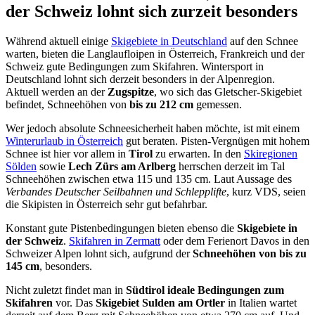
der Schweiz lohnt sich zurzeit besonders
Während aktuell einige
Skigebiete in Deutschland
auf den Schnee
warten, bieten die Langlaufloipen in Österreich, Frankreich und der
Schweiz gute Bedingungen zum Skifahren. Wintersport in
Deutschland lohnt sich derzeit besonders in der Alpenregion.
Aktuell werden an der
Zugspitze
, wo sich das Gletscher-Skigebiet
befindet, Schneehöhen von
bis zu 212 cm
gemessen.
Wer jedoch absolute Schneesicherheit haben möchte, ist mit einem
Winterurlaub in Österreich
gut beraten. Pisten-Vergnügen mit hohem
Schnee ist hier vor allem in
Tirol
zu erwarten. In den
Skiregionen
Sölden
sowie
Lech Zürs am Arlberg
herrschen derzeit im Tal
Schneehöhen zwischen etwa 115 und 135 cm. Laut Aussage des
Verbandes Deutscher Seilbahnen und Schlepplifte
, kurz VDS, seien
die Skipisten in Österreich sehr gut befahrbar.
Konstant gute Pistenbedingungen bieten ebenso die
Skigebiete in
der Schweiz
.
Skifahren in Zermatt
oder dem Ferienort Davos in den
Schweizer Alpen lohnt sich, aufgrund der
Schneehöhen von bis zu
145 cm
, besonders.
Nicht zuletzt findet man in
Südtirol ideale Bedingungen zum
Skifahren
vor. Das
Skigebiet Sulden am Ortler
in Italien wartet