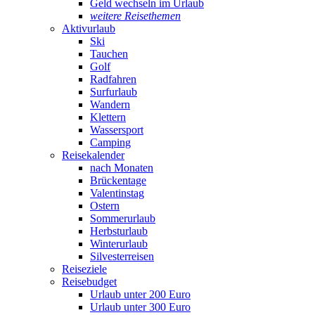
Geld wechseln im Urlaub
weitere Reisethemen
Aktivurlaub
Ski
Tauchen
Golf
Radfahren
Surfurlaub
Wandern
Klettern
Wassersport
Camping
Reisekalender
nach Monaten
Brückentage
Valentinstag
Ostern
Sommerurlaub
Herbsturlaub
Winterurlaub
Silvesterreisen
Reiseziele
Reisebudget
Urlaub unter 200 Euro
Urlaub unter 300 Euro