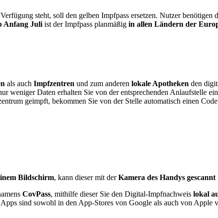
ur Verfügung steht, soll den gelben Impfpass ersetzen. Nutzer benötigen
 Anfang Juli
ist der Impfpass planmäßig
in allen Ländern der Euro
en
als auch
Impfzentren
und zum anderen
lokale Apotheken
den digit
ur weniger Daten erhalten Sie von der entsprechenden Anlaufstelle ei
zentrum geimpft, bekommen Sie von der Stelle automatisch einen Code
einem Bildschirm
, kann dieser mit der
Kamera des Handys gescannt
p namens
CovPass
, mithilfe dieser Sie den Digital-Impfnachweis
lokal a
 Apps sind sowohl in den App-Stores von Google als auch von Apple v