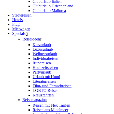
Cluburlaub Italien
Cluburlaub Griechenland
Cluburlaub Mallorca
Städtereisen
Hotels
Flug
Mietwagen
Specials
Reiseideen
Kurzurlaub
Luxusurlaub
Wellnessurlaub
Individualreisen
Rundreisen
Hochzeitsreisen
Partyurlaub
Urlaub mit Hund
Literaturreisen
Film- und Fernsehreisen
LGBTQ Reisen
Kreuzfahrten
Reisemagazin
Reisen mit Flex Tarifen
Reisen ans Mittelmeer