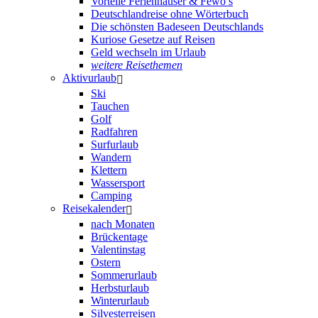
Vorteile Ferienhäuser & Fewo’s
Deutschlandreise ohne Wörterbuch
Die schönsten Badeseen Deutschlands
Kuriose Gesetze auf Reisen
Geld wechseln im Urlaub
weitere Reisethemen
Aktivurlaub
Ski
Tauchen
Golf
Radfahren
Surfurlaub
Wandern
Klettern
Wassersport
Camping
Reisekalender
nach Monaten
Brückentage
Valentinstag
Ostern
Sommerurlaub
Herbsturlaub
Winterurlaub
Silvesterreisen