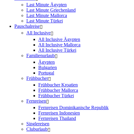
Last Minute Ägypten
Last Minute Griechenland
Last Minute Mallorca
Last Minute Türkei
Pauschalreise
All Inclusive
All Inclusive Ägypten
All Inclusive Mallorca
All Inclusive Türkei
Familienurlaub
Ägypten
Bulgarien
Portugal
Frühbucher
Frühbucher Kroatien
Frühbucher Mallorca
Frühbucher Türkei
Fernreisen
Fernreisen Dominikanische Republik
Fernreisen Indonesien
Fernreisen Thailand
Singlereisen
Cluburlaub