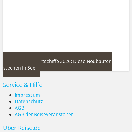
Dominikanische Republik 2026:
Neues Adults-only-Resort in Punta
Cana – plus mehr Direktflüge
Neue Kreuzfahrtschiffe 2026: Diese Neubauten
stechen in See
Service & Hilfe
Impressum
Datenschutz
AGB
Neue Kreuzfahrtschiffe 2026: Diese
AGB der Reiseveranstalter
Neubauten stechen in See
Über Reise.de