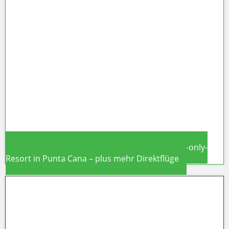
Norwegian Aqua 2026: Neues
Prima-Plus-Schiff macht New York
zum Aktivurlaub-Homeport für
Bermuda & Karibik
Dominikanische Republik 2026: Neues Adults-only-
Resort in Punta Cana – plus mehr Direktflüge