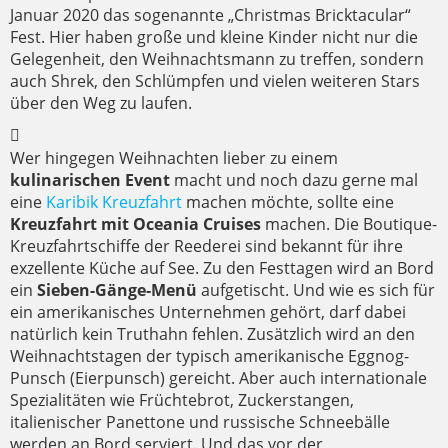
Januar 2020 das sogenannte „Christmas Bricktacular“
Fest. Hier haben große und kleine Kinder nicht nur die
Gelegenheit, den Weihnachtsmann zu treffen, sondern
auch Shrek, den Schlümpfen und vielen weiteren Stars
über den Weg zu laufen.
Wer hingegen Weihnachten lieber zu einem
kulinarischen Event
macht und noch dazu gerne mal
eine
Karibik Kreuzfahrt
machen möchte, sollte eine
Kreuzfahrt mit Oceania Cruises
machen. Die Boutique-
Kreuzfahrtschiffe der Reederei sind bekannt für ihre
exzellente Küche auf See. Zu den Festtagen wird an Bord
ein
Sieben-Gänge-Menü
aufgetischt. Und wie es sich für
ein amerikanisches Unternehmen gehört, darf dabei
natürlich kein Truthahn fehlen. Zusätzlich wird an den
Weihnachtstagen der typisch amerikanische Eggnog-
Punsch (Eierpunsch) gereicht. Aber auch internationale
Spezialitäten wie Früchtebrot, Zuckerstangen,
italienischer Panettone und russische Schneebälle
werden an Bord serviert. Und das vor der