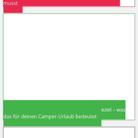
musst
Wohnmobil-Urlaub in Deutschland
2026: Neue Steuern, höhere
Spritkosten & was du jetzt wissen
musst
Madeira 2026: Weltweites Top-Trendreiseziel – was
das für deinen Camper-Urlaub bedeutet