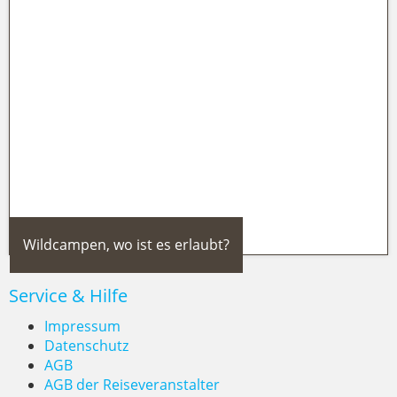
Madeira 2026: Weltweites Top-
Trendreiseziel – was das für deinen
Camper-Urlaub bedeutet
Wildcampen, wo ist es erlaubt?
Service & Hilfe
Impressum
Datenschutz
AGB
AGB der Reiseveranstalter