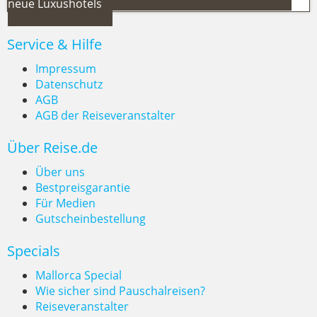
neue Luxushotels
Service & Hilfe
Impressum
Datenschutz
AGB
Sardinien 2026: Mehr Direktflüge
AGB der Reiseveranstalter
ab Deutschland & neue
Über Reise.de
Luxushotels
Über uns
Bestpreisgarantie
Für Medien
Gutscheinbestellung
Specials
Mallorca Special
Wie sicher sind Pauschalreisen?
Reiseveranstalter