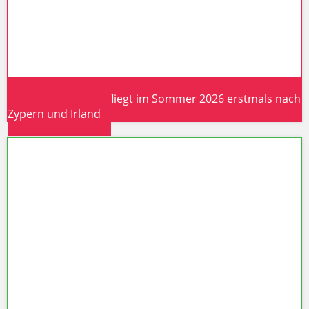
Discover Airlines fliegt im Sommer 2026 erstmals nach
Zypern und Irland
Discover Airlines fliegt im Sommer
2026 erstmals nach Zypern und
Irland