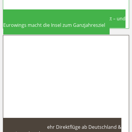
Mallorca 2026: Air Canada fliegt erstmals direkt – und
Eurowings macht die Insel zum Ganzjahresziel
Mallorca 2026: Air Canada fliegt
erstmals direkt – und Eurowings
macht die Insel zum Ganzjahresziel
Sardinien 2026: Mehr Direktflüge ab Deutschland &