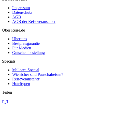
Impressum
Datenschutz
AGB
AGB der Reiseveranstalter
Norwegian Aqua 2026: Neues Prima-Plus-Schiff macht New York
zum Aktivurlaub-Homeport für Bermuda & Karibik
Über Reise.de
Über uns
Bestpreisgarantie
Für Medien
Gutscheinbestellung
Specials
Mallorca Special
Wie sicher sind Pauschalreisen?
Reiseveranstalter
Hoteltypen
Teilen