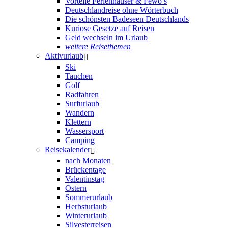
Vorteile Ferienhäuser & Fewo’s
Deutschlandreise ohne Wörterbuch
Die schönsten Badeseen Deutschlands
Kuriose Gesetze auf Reisen
Geld wechseln im Urlaub
weitere Reisethemen
Aktivurlaub
Ski
Tauchen
Golf
Radfahren
Surfurlaub
Wandern
Klettern
Wassersport
Camping
Reisekalender
nach Monaten
Brückentage
Valentinstag
Ostern
Sommerurlaub
Herbsturlaub
Winterurlaub
Silvesterreisen