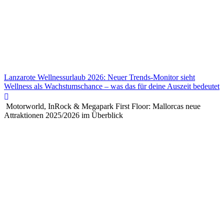
Lanzarote Wellnessurlaub 2026: Neuer Trends-Monitor sieht
Wellness als Wachstumschance – was das für deine Auszeit bedeutet
Motorworld, InRock & Megapark First Floor: Mallorcas neue
Attraktionen 2025/2026 im Überblick
Lanzarote Wellnessurlaub 2026: Neuer Trends-Monitor sieht
Wellness als Wachstumschance – was das für deine Auszeit bedeutet