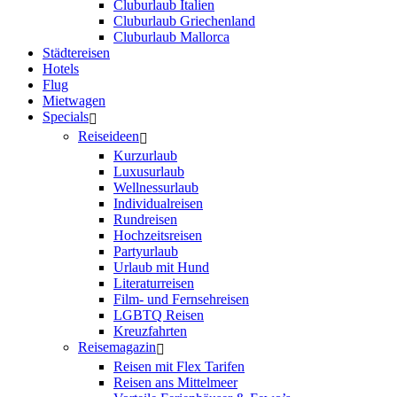
Cluburlaub Italien
Cluburlaub Griechenland
Cluburlaub Mallorca
Städtereisen
Hotels
Flug
Mietwagen
Specials
Reiseideen
Kurzurlaub
Luxusurlaub
Wellnessurlaub
Individualreisen
Rundreisen
Hochzeitsreisen
Partyurlaub
Urlaub mit Hund
Literaturreisen
Film- und Fernsehreisen
LGBTQ Reisen
Kreuzfahrten
Reisemagazin
Reisen mit Flex Tarifen
Reisen ans Mittelmeer