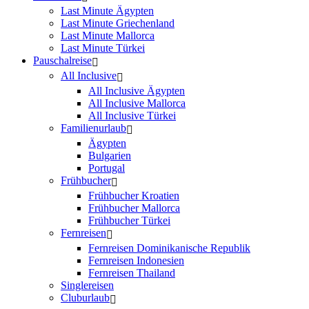
Last Minute Ägypten
Last Minute Griechenland
Last Minute Mallorca
Last Minute Türkei
Pauschalreise
All Inclusive
All Inclusive Ägypten
All Inclusive Mallorca
All Inclusive Türkei
Familienurlaub
Ägypten
Bulgarien
Portugal
Frühbucher
Frühbucher Kroatien
Frühbucher Mallorca
Frühbucher Türkei
Fernreisen
Fernreisen Dominikanische Republik
Fernreisen Indonesien
Fernreisen Thailand
Singlereisen
Cluburlaub