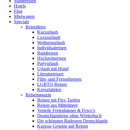
Städtereisen
Hotels
Flug
Mietwagen
Specials
Reiseideen
Kurzurlaub
Luxusurlaub
Wellnessurlaub
Individualreisen
Rundreisen
Hochzeitsreisen
Partyurlaub
Urlaub mit Hund
Literaturreisen
Film- und Fernsehreisen
LGBTQ Reisen
Kreuzfahrten
Reisemagazin
Reisen mit Flex Tarifen
Reisen ans Mittelmeer
Vorteile Ferienhäuser & Fewo’s
Deutschlandreise ohne Wörterbuch
Die schönsten Badeseen Deutschlands
Kuriose Gesetze auf Reisen