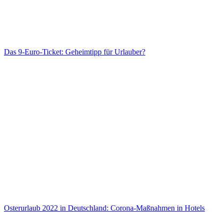
Das 9-Euro-Ticket: Geheimtipp für Urlauber?
Das 9-Euro-Ticket: Geheimtipp für Urlauber?
Osterurlaub 2022 in Deutschland: Corona-Maßnahmen in Hotels