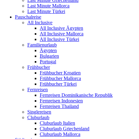
Last Minute Griechenland
Last Minute Mallorca
Last Minute Türkei
Pauschalreise
All Inclusive
All Inclusive Ägypten
All Inclusive Mallorca
All Inclusive Türkei
Familienurlaub
Ägypten
Bulgarien
Portugal
Frühbucher
Frühbucher Kroatien
Frühbucher Mallorca
Frühbucher Türkei
Fernreisen
Fernreisen Dominikanische Republik
Fernreisen Indonesien
Fernreisen Thailand
Singlereisen
Cluburlaub
Cluburlaub Italien
Cluburlaub Griechenland
Cluburlaub Mallorca