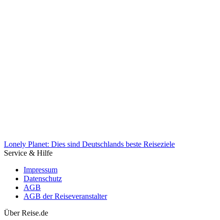
Osterurlaub 2022 in Deutschland: Corona-Maßnahmen in Hotels
Lonely Planet: Dies sind Deutschlands beste Reiseziele
Service & Hilfe
Impressum
Datenschutz
AGB
AGB der Reiseveranstalter
Über Reise.de
Lonely Planet: Dies sind Deutschlands beste Reiseziele