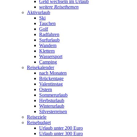
Geld wechseln im Urlaub
weitere Reisethemen
Aktivurlaub
Ski
Tauchen
Golf
Radfahren
Surfurlaub
Wandern
Klettern
Wassersport
Camping
Reisekalender
nach Monaten
Brückentage
Valentinstag
Ostern
Sommerurlaub
Herbsturlaub
Winterurlaub
Silvesterreisen
Reiseziele
Reisebudget
Urlaub unter 200 Euro
Urlaub unter 300 Euro