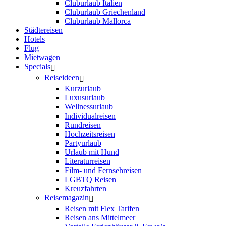
Cluburlaub Italien
Cluburlaub Griechenland
Cluburlaub Mallorca
Städtereisen
Hotels
Flug
Mietwagen
Specials
Reiseideen
Kurzurlaub
Luxusurlaub
Wellnessurlaub
Individualreisen
Rundreisen
Hochzeitsreisen
Partyurlaub
Urlaub mit Hund
Literaturreisen
Film- und Fernsehreisen
LGBTQ Reisen
Kreuzfahrten
Reisemagazin
Reisen mit Flex Tarifen
Reisen ans Mittelmeer