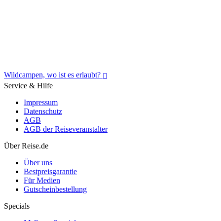
Wildcampen, wo ist es erlaubt?
Service & Hilfe
Impressum
Datenschutz
AGB
AGB der Reiseveranstalter
Wildcampen, wo ist es erlaubt?
Über Reise.de
Über uns
Bestpreisgarantie
Für Medien
Gutscheinbestellung
Specials