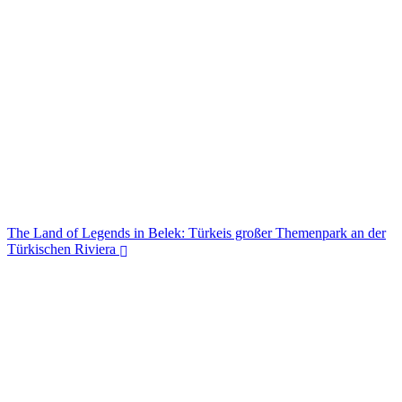
Antalya & Türkische Riviera 2026: Die schönsten
Sehenswürdigkeiten und Ausflüge
The Land of Legends in Belek: Türkeis großer Themenpark an der
Türkischen Riviera
The Land of Legends in Belek: Türkeis großer Themenpark an der
Türkischen Riviera