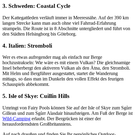
3. Schweden: Coastal Cycle
Der Kattegattleden verläuft immer in Meeresnähe. Auf der 390 km
langen Strecke kann man auch ohne viel Fahrrad-Erfahrung
strampeln. Die Route ist in 8 Abschnitte untergliedert und führt von
den Städten Helsingborg bis Göteborg.
4. Italien: Stromboli
Wer es etwas aufregender mag als einfach nur Berge
hochzustrakseln: Wie wäre es mit einem Vulkan? Die gleichnamige
Insel beherbergt den aktiveren Vulkan als den Ätna, den Stromboli.
Mit Helm und Bergführer ausgestattet, startet die Wanderung
mittags, so dass man im Dunkeln den vollen Effekt des feurigen
Schauspiels abbekommt.
5. Isle of Skye: Cuillin Hills
Umringt von Fairy Pools können Sie auf der Isle of Skye zum Sgùrr
Gillean und zum Sgùrr Alasdair hinaufsteigen. Am Fuß der Berge ist
Wild-Camping
erlaubt. Der Bergrücken ist einer der
herausforderndsten Großbritanniens.
Auf nach draußen und finden Sie Ihr persönliches Outdoor-