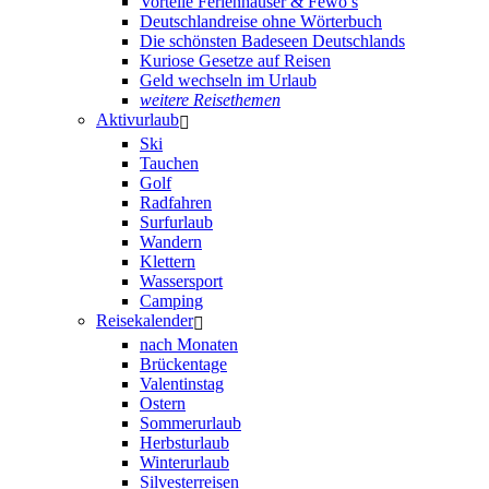
Vorteile Ferienhäuser & Fewo’s
Deutschlandreise ohne Wörterbuch
Die schönsten Badeseen Deutschlands
Kuriose Gesetze auf Reisen
Geld wechseln im Urlaub
weitere Reisethemen
Aktivurlaub
Ski
Tauchen
Golf
Radfahren
Surfurlaub
Wandern
Klettern
Wassersport
Camping
Reisekalender
nach Monaten
Brückentage
Valentinstag
Ostern
Sommerurlaub
Herbsturlaub
Winterurlaub
Silvesterreisen