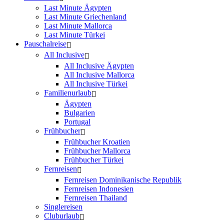
Last Minute Ägypten
Last Minute Griechenland
Last Minute Mallorca
Last Minute Türkei
Pauschalreise
All Inclusive
All Inclusive Ägypten
All Inclusive Mallorca
All Inclusive Türkei
Familienurlaub
Ägypten
Bulgarien
Portugal
Frühbucher
Frühbucher Kroatien
Frühbucher Mallorca
Frühbucher Türkei
Fernreisen
Fernreisen Dominikanische Republik
Fernreisen Indonesien
Fernreisen Thailand
Singlereisen
Cluburlaub