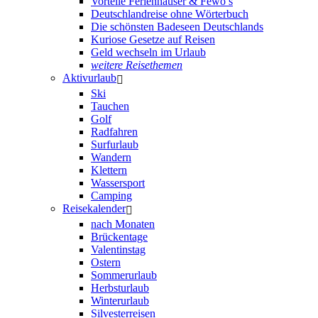
Vorteile Ferienhäuser & Fewo’s
Deutschlandreise ohne Wörterbuch
Die schönsten Badeseen Deutschlands
Kuriose Gesetze auf Reisen
Geld wechseln im Urlaub
weitere Reisethemen
Aktivurlaub
Ski
Tauchen
Golf
Radfahren
Surfurlaub
Wandern
Klettern
Wassersport
Camping
Reisekalender
nach Monaten
Brückentage
Valentinstag
Ostern
Sommerurlaub
Herbsturlaub
Winterurlaub
Silvesterreisen