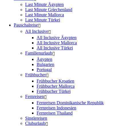
Last Minute Ägypten
Last Minute Griechenland
Last Minute Mallorca
Last Minute Türkei
Pauschalreise
All Inclusive
All Inclusive Ägypten
All Inclusive Mallorca
All Inclusive Türkei
Familienurlaub
Ägypten
Bulgarien
Portugal
Frühbucher
Frühbucher Kroatien
Frühbucher Mallorca
Frühbucher Türkei
Fernreisen
Fernreisen Dominikanische Republik
Fernreisen Indonesien
Fernreisen Thailand
Singlereisen
Cluburlaub