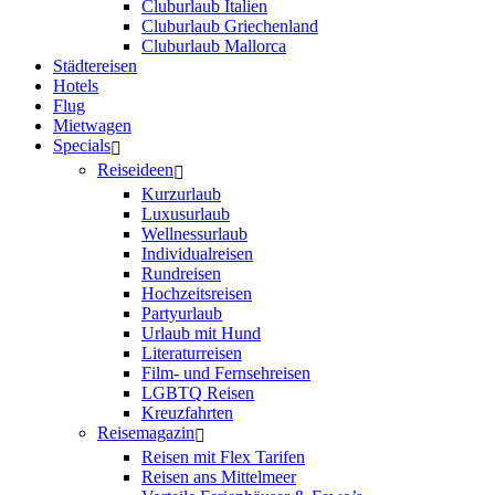
Cluburlaub Italien
Cluburlaub Griechenland
Cluburlaub Mallorca
Städtereisen
Hotels
Flug
Mietwagen
Specials
Reiseideen
Kurzurlaub
Luxusurlaub
Wellnessurlaub
Individualreisen
Rundreisen
Hochzeitsreisen
Partyurlaub
Urlaub mit Hund
Literaturreisen
Film- und Fernsehreisen
LGBTQ Reisen
Kreuzfahrten
Reisemagazin
Reisen mit Flex Tarifen
Reisen ans Mittelmeer