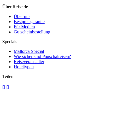
Italien per Zug: Neue Direktverbindungen starten bald
Über Reise.de
Über uns
Bestpreisgarantie
Für Medien
Gutscheinbestellung
Specials
Mallorca Special
Wie sicher sind Pauschalreisen?
Reiseveranstalter
Hoteltypen
Teilen