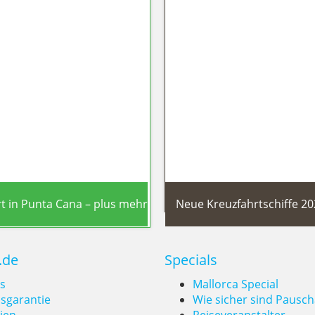
rima-Plus-Schiff macht New York
Bermuda & Karibik
t in Punta Cana – plus mehr
Neue Kreuzfahrtschiffe 20
.de
Specials
s
Mallorca Special
isgarantie
Wie sicher sind Pausch