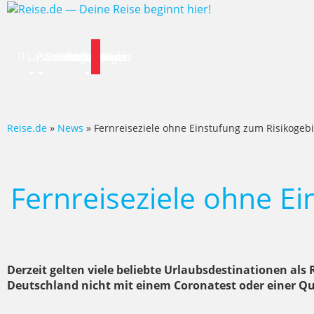
Lastminute
Pauschalreise
Städtereisen
Hotels
Flug
Mietwagen
Specials
News
Deals
Reise.de
»
News
» Fernreiseziele ohne Einstufung zum Risikogebi
Fernreiseziele ohne Ei
Derzeit gelten viele beliebte Urlaubsdestinationen al
Deutschland nicht mit einem Coronatest oder einer 