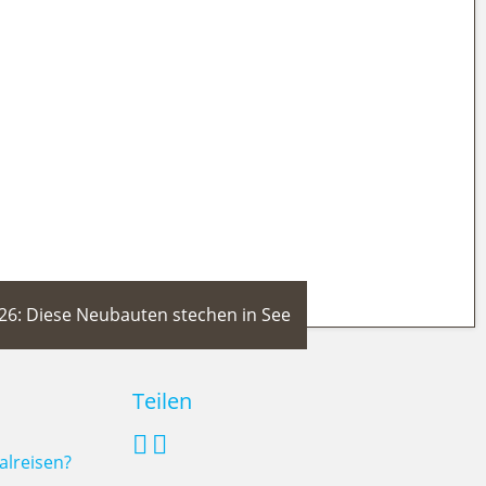
 zum Aktivurlaub-Homeport für
26: Diese Neubauten stechen in See
Teilen
alreisen?