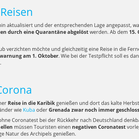
Reisen
n aktualisiert und der entsprechenden Lage angepasst, w
ten durch eine Quarantäne abgelöst
werden. Ab dem
15.
erzichten möchte und gleichzeitig eine Reise in die Ferne 
ewarnung am 1. Oktober
. Wie bei der Testpflicht soll es da
.
 Corona
iner
Reise in die Karibik
genießen und dort das kalte Herbs
Länder wie
Kuba
oder
Grenada zwar noch immer geschlos
 ohne Coronatest bei der Rückkehr nach Deutschland denkba
hellen
müssen Touristen einen
negativen Coronatest
vorle
ge Natur des Archipels genießen.