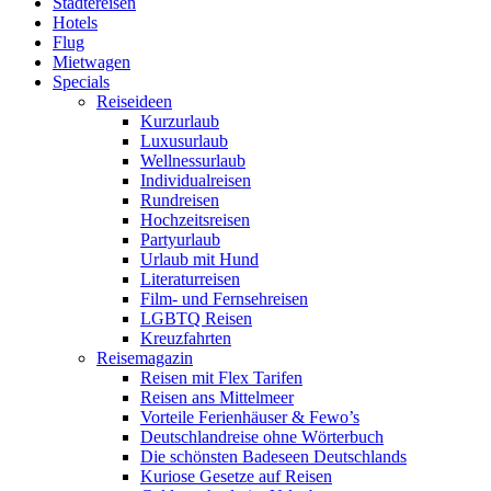
Städtereisen
Hotels
Flug
Mietwagen
Specials
Reiseideen
Kurzurlaub
Luxusurlaub
Wellnessurlaub
Individualreisen
Rundreisen
Hochzeitsreisen
Partyurlaub
Urlaub mit Hund
Literaturreisen
Film- und Fernsehreisen
LGBTQ Reisen
Kreuzfahrten
Reisemagazin
Reisen mit Flex Tarifen
Reisen ans Mittelmeer
Vorteile Ferienhäuser & Fewo’s
Deutschlandreise ohne Wörterbuch
Die schönsten Badeseen Deutschlands
Kuriose Gesetze auf Reisen