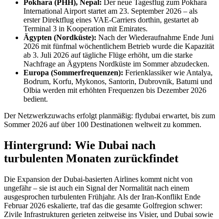
Pokhara (PHH), Nepal:
Der neue Tagesflug zum Pokhara
International Airport startet am 23. September 2026 – als
erster Direktflug eines VAE-Carriers dorthin, gestartet ab
Terminal 3 in Kooperation mit Emirates.
Ägypten (Nordküste):
Nach der Wiederaufnahme Ende Juni
2026 mit fünfmal wöchentlichem Betrieb wurde die Kapazität
ab 3. Juli 2026 auf tägliche Flüge erhöht, um die starke
Nachfrage an Ägyptens Nordküste im Sommer abzudecken.
Europa (Sommerfrequenzen):
Ferienklassiker wie Antalya,
Bodrum, Korfu, Mykonos, Santorin, Dubrovnik, Batumi und
Olbia werden mit erhöhten Frequenzen bis Dezember 2026
bedient.
Der Netzwerkzuwachs erfolgt planmäßig: flydubai erwartet, bis zum
Sommer 2026 auf über 100 Destinationen weltweit zu kommen.
Hintergrund: Wie Dubai nach
turbulenten Monaten zurückfindet
Die Expansion der Dubai-basierten Airlines kommt nicht von
ungefähr – sie ist auch ein Signal der Normalität nach einem
ausgesprochen turbulenten Frühjahr. Als der Iran-Konflikt Ende
Februar 2026 eskalierte, traf das die gesamte Golfregion schwer:
Zivile Infrastrukturen gerieten zeitweise ins Visier, und Dubai sowie