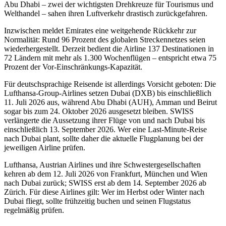
Abu Dhabi – zwei der wichtigsten Drehkreuze für Tourismus und
Welthandel – sahen ihren Luftverkehr drastisch zurückgefahren.
Inzwischen meldet Emirates eine weitgehende Rückkehr zur
Normalität: Rund 96 Prozent des globalen Streckennetzes seien
wiederhergestellt. Derzeit bedient die Airline 137 Destinationen in
72 Ländern mit mehr als 1.300 Wochenflügen – entspricht etwa 75
Prozent der Vor-Einschränkungs-Kapazität.
Für deutschsprachige Reisende ist allerdings Vorsicht geboten: Die
Lufthansa-Group-Airlines setzen Dubai (DXB) bis einschließlich
11. Juli 2026 aus, während Abu Dhabi (AUH), Amman und Beirut
sogar bis zum 24. Oktober 2026 ausgesetzt bleiben. SWISS
verlängerte die Aussetzung ihrer Flüge von und nach Dubai bis
einschließlich 13. September 2026. Wer eine Last-Minute-Reise
nach Dubai plant, sollte daher die aktuelle Flugplanung bei der
jeweiligen Airline prüfen.
Lufthansa, Austrian Airlines und ihre Schwestergesellschaften
kehren ab dem 12. Juli 2026 von Frankfurt, München und Wien
nach Dubai zurück; SWISS erst ab dem 14. September 2026 ab
Zürich. Für diese Airlines gilt: Wer im Herbst oder Winter nach
Dubai fliegt, sollte frühzeitig buchen und seinen Flugstatus
regelmäßig prüfen.