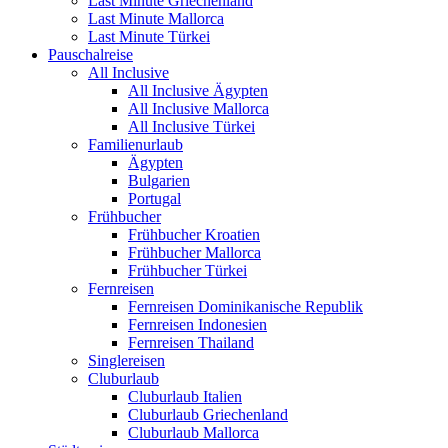
Last Minute Griechenland
Last Minute Mallorca
Last Minute Türkei
Pauschalreise
All Inclusive
All Inclusive Ägypten
All Inclusive Mallorca
All Inclusive Türkei
Familienurlaub
Ägypten
Bulgarien
Portugal
Frühbucher
Frühbucher Kroatien
Frühbucher Mallorca
Frühbucher Türkei
Fernreisen
Fernreisen Dominikanische Republik
Fernreisen Indonesien
Fernreisen Thailand
Singlereisen
Cluburlaub
Cluburlaub Italien
Cluburlaub Griechenland
Cluburlaub Mallorca