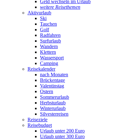
Geld wechseln im Urlaub
weitere Reisethemen
Aktivurlaub
Ski
Tauchen
Golf
Radfahren
Surfurlaub
Wandern
Klettern
Wassersport
Camping
Reisekalender
nach Monaten
Brückentage
Valentinstag
Ostern
Sommerurlaub
Herbsturlaub
Winterurlaub
Silvesterreisen
Reiseziele
Reisebudget
Urlaub unter 200 Euro
Urlaub unter 300 Euro