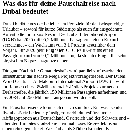
Was das für deine Pauschalreise nach
Dubai bedeutet
Dubai bleibt eines der beliebtesten Fernziele für deutschsprachige
Urlauber – sowohl für kurze Städtetrips als auch für ausgedehnte
Aufenthalte im Luxus-Resort. Der Dubai International Airport
(DXB) hat 2025 mit 95,2 Millionen Passagieren einen Rekord
verzeichnet – ein Wachstum von 3,1 Prozent gegenüber dem
Vorjahr. Für 2026 peilt Flughafen-CEO Paul Griffiths einen
Passagierrekord von 99,5 Millionen an, da sich der Flughafen seiner
physischen Kapazitätsgrenze nähert.
Die gute Nachricht: Genau deshalb wird parallel zur bestehenden
Infrastruktur das nächste Mega-Projekt vorangetrieben. Der Dubai
World Central – Al Maktoum International Airport (DWC) – wird
im Rahmen eines 35-Milliarden-US-Dollar-Projekts zur neuen
Drehscheibe, die jährlich 150 Millionen Passagiere aufnehmen und
bis 2033 auf 260 Millionen ausgebaut werden soll.
Für Pauschalreisende lohnt sich das Gesamtbild: Ein wachsendes
flydubai-Netz bedeutet günstigere Verbindungsflüge, mehr
Abflugoptionen aus Deutschland, Österreich und der Schweiz und –
über den Emirates-Codeshare – ein nahtloses Reiseerlebnis auf
einem einzigen Ticket. Wer Dubai als Städtereise oder als