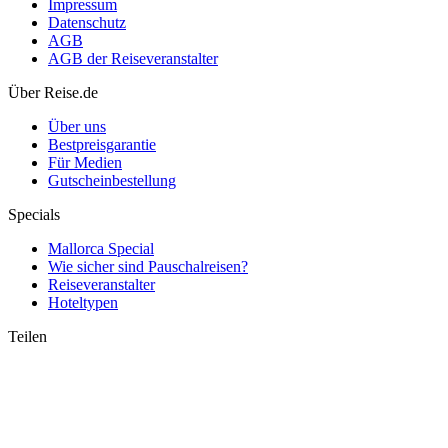
Impressum
Datenschutz
AGB
AGB der Reiseveranstalter
Kanaren statt Touristensteuer: REGNEXT-Fonds – was das für
Über Reise.de
deinen Städtetrip bedeutet
Über uns
Bestpreisgarantie
Für Medien
Gutscheinbestellung
Specials
Mallorca Special
Wie sicher sind Pauschalreisen?
Reiseveranstalter
Hoteltypen
Teilen