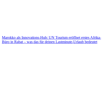
Marokko als Innovations-Hub: UN Tourism eröffnet erstes Afrika-
Büro in Rabat – was das für deinen Lastminute-Urlaub bedeutet
Marokko als Innovations-Hub: UN Tourism eröffnet erstes Afrika-
Büro in Rabat – was das für deinen Lastminute-Urlaub bedeutet