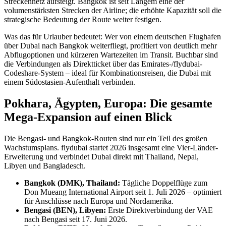
Streckennetz aufsteigt. Bangkok ist seit Langem eine der
volumenstärksten Strecken der Airline; die erhöhte Kapazität soll die
strategische Bedeutung der Route weiter festigen.
Was das für Urlauber bedeutet: Wer von einem deutschen Flughafen
über Dubai nach Bangkok weiterfliegt, profitiert von deutlich mehr
Abflugoptionen und kürzeren Wartezeiten im Transit. Buchbar sind
die Verbindungen als Direktticket über das Emirates-/flydubai-
Codeshare-System – ideal für Kombinationsreisen, die Dubai mit
einem Südostasien-Aufenthalt verbinden.
Pokhara, Ägypten, Europa: Die gesamte
Mega-Expansion auf einen Blick
Die Bengasi- und Bangkok-Routen sind nur ein Teil des großen
Wachstumsplans. flydubai startet 2026 insgesamt eine Vier-Länder-
Erweiterung und verbindet Dubai direkt mit Thailand, Nepal,
Libyen und Bangladesch.
Bangkok (DMK), Thailand:
Tägliche Doppelflüge zum
Don Mueang International Airport seit 1. Juli 2026 – optimiert
für Anschlüsse nach Europa und Nordamerika.
Bengasi (BEN), Libyen:
Erste Direktverbindung der VAE
nach Bengasi seit 17. Juni 2026.