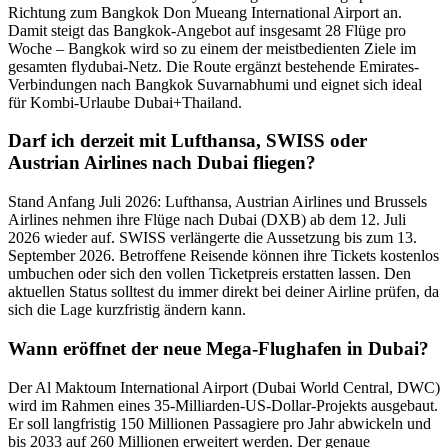
Richtung zum Bangkok Don Mueang International Airport an.
Damit steigt das Bangkok-Angebot auf insgesamt 28 Flüge pro
Woche – Bangkok wird so zu einem der meistbedienten Ziele im
gesamten flydubai-Netz. Die Route ergänzt bestehende Emirates-
Verbindungen nach Bangkok Suvarnabhumi und eignet sich ideal
für Kombi-Urlaube Dubai+Thailand.
Darf ich derzeit mit Lufthansa, SWISS oder
Austrian Airlines nach Dubai fliegen?
Stand Anfang Juli 2026: Lufthansa, Austrian Airlines und Brussels
Airlines nehmen ihre Flüge nach Dubai (DXB) ab dem 12. Juli
2026 wieder auf. SWISS verlängerte die Aussetzung bis zum 13.
September 2026. Betroffene Reisende können ihre Tickets kostenlos
umbuchen oder sich den vollen Ticketpreis erstatten lassen. Den
aktuellen Status solltest du immer direkt bei deiner Airline prüfen, da
sich die Lage kurzfristig ändern kann.
Wann eröffnet der neue Mega-Flughafen in Dubai?
Der Al Maktoum International Airport (Dubai World Central, DWC)
wird im Rahmen eines 35-Milliarden-US-Dollar-Projekts ausgebaut.
Er soll langfristig 150 Millionen Passagiere pro Jahr abwickeln und
bis 2033 auf 260 Millionen erweitert werden. Der genaue