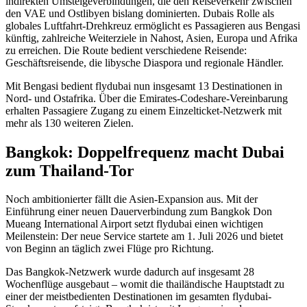
indirekten Umsteigeverbindungen, die den Reiseverkehr zwischen
den VAE und Ostlibyen bislang dominierten. Dubais Rolle als
globales Luftfahrt-Drehkreuz ermöglicht es Passagieren aus Bengasi
künftig, zahlreiche Weiterziele in Nahost, Asien, Europa und Afrika
zu erreichen. Die Route bedient verschiedene Reisende:
Geschäftsreisende, die libysche Diaspora und regionale Händler.
Mit Bengasi bedient flydubai nun insgesamt 13 Destinationen in
Nord- und Ostafrika. Über die Emirates-Codeshare-Vereinbarung
erhalten Passagiere Zugang zu einem Einzelticket-Netzwerk mit
mehr als 130 weiteren Zielen.
Bangkok: Doppelfrequenz macht Dubai
zum Thailand-Tor
Noch ambitionierter fällt die Asien-Expansion aus. Mit der
Einführung einer neuen Dauerverbindung zum Bangkok Don
Mueang International Airport setzt flydubai einen wichtigen
Meilenstein: Der neue Service startete am 1. Juli 2026 und bietet
von Beginn an täglich zwei Flüge pro Richtung.
Das Bangkok-Netzwerk wurde dadurch auf insgesamt 28
Wochenflüge ausgebaut – womit die thailändische Hauptstadt zu
einer der meistbedienten Destinationen im gesamten flydubai-