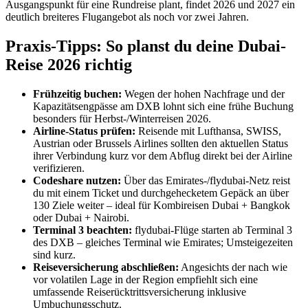
Ausgangspunkt für eine Rundreise plant, findet 2026 und 2027 ein
deutlich breiteres Flugangebot als noch vor zwei Jahren.
Praxis-Tipps: So planst du deine Dubai-
Reise 2026 richtig
Frühzeitig buchen:
Wegen der hohen Nachfrage und der
Kapazitätsengpässe am DXB lohnt sich eine frühe Buchung
besonders für Herbst-/Winterreisen 2026.
Airline-Status prüfen:
Reisende mit Lufthansa, SWISS,
Austrian oder Brussels Airlines sollten den aktuellen Status
ihrer Verbindung kurz vor dem Abflug direkt bei der Airline
verifizieren.
Codeshare nutzen:
Über das Emirates-/flydubai-Netz reist
du mit einem Ticket und durchgehecketem Gepäck an über
130 Ziele weiter – ideal für Kombireisen Dubai + Bangkok
oder Dubai + Nairobi.
Terminal 3 beachten:
flydubai-Flüge starten ab Terminal 3
des DXB – gleiches Terminal wie Emirates; Umsteigezeiten
sind kurz.
Reiseversicherung abschließen:
Angesichts der nach wie
vor volatilen Lage in der Region empfiehlt sich eine
umfassende Reiserücktrittsversicherung inklusive
Umbuchungsschutz.