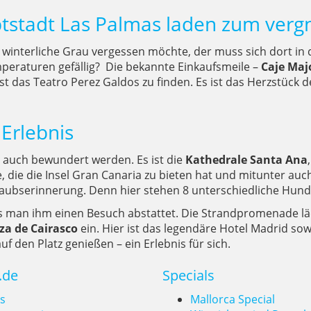
ptstadt Las Palmas laden zum ver
as winterliche Grau vergessen möchte, der muss sich dort in
mperaturen gefällig? Die bekannte Einkaufsmeile –
Caje Maj
st das Teatro Perez Galdos zu finden. Es ist das Herzstück de
Erlebnis
 auch bewundert werden. Es ist die
Kathedrale Santa Ana
he, die die Insel Gran Canaria zu bieten hat und mitunter au
laubserinnerung. Denn hier stehen 8 unterschiedliche Hun
ass man ihm einen Besuch abstattet. Die Strandpromenade l
za de Cairasco
ein. Hier ist das legendäre Hotel Madrid s
 den Platz genießen – ein Erlebnis für sich.
.de
Specials
s
Mallorca Special