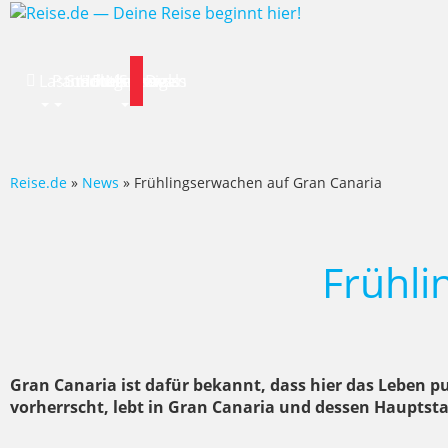
Lastminute
Pauschalreise
Städtereisen
Hotels
Flug
Mietwagen
Specials
News
Deals
Reise.de
»
News
» Frühlingserwachen auf Gran Canaria
Frühli
Gran Canaria ist dafür bekannt, dass hier das Leben p
vorherrscht, lebt in Gran Canaria und dessen Hauptsta