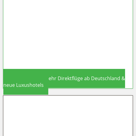
Marokko als Innovations-Hub: UN
Tourism eröffnet erstes Afrika-Büro
in Rabat – was das für deinen
Lastminute-Urlaub bedeutet
Sardinien 2026: Mehr Direktflüge ab Deutschland &
neue Luxushotels
Sardinien 2026: Mehr Direktflüge