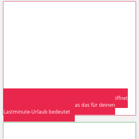
Marokko als Innovations-Hub: UN Tourism eröffnet
erstes Afrika-Büro in Rabat – was das für deinen
Lastminute-Urlaub bedeutet