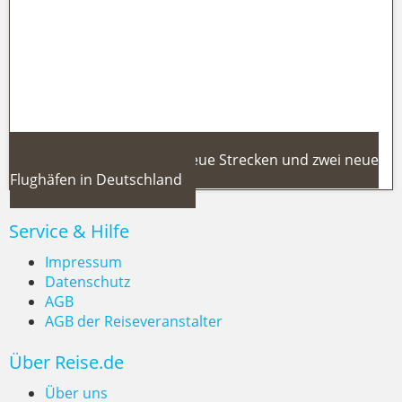
ab Deutschland & neue
Luxushotels
Ryanair Sommer 2026: Neue Strecken und zwei neue
Flughäfen in Deutschland
Service & Hilfe
Impressum
Datenschutz
AGB
Ryanair Sommer 2026: Neue
AGB der Reiseveranstalter
Strecken und zwei neue Flughäfen
Über Reise.de
in Deutschland
Über uns