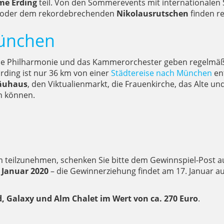
me Erding
teil. Von den Sommerevents mit internationalen 
ol oder dem rekordebrechenden
Nikolausrutschen
finden r
München
 Philharmonie und das Kammerorchester geben regelmäßi
Erding ist nur 36 km von einer
Städtereise nach München
ent
äuhaus
, den Viktualienmarkt, die Frauenkirche, das Alte u
en können.
 teilzunehmen, schenken Sie bitte dem Gewinnspiel-Post au
. Januar 2020
– die Gewinnerziehung findet am 17. Januar auf
d, Galaxy und Alm Chalet im Wert von ca. 270 Euro
.