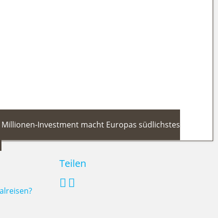
 2026 Jungfernfahrt an Italiens
-Millionen-Investment macht Europas südlichstes
Teilen
alreisen?
vada 2026/27: 17-Millionen-