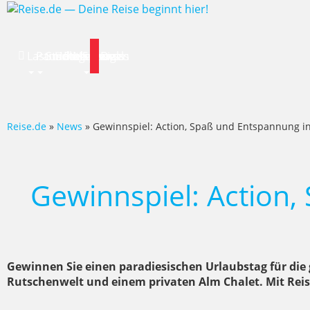
Lastminute
Pauschalreise
Städtereisen
Hotels
Flug
Mietwagen
Specials
News
Deals
Reise.de
»
News
» Gewinnspiel: Action, Spaß und Entspannung i
Gewinnspiel: Action
Gewinnen Sie einen paradiesischen Urlaubstag für die 
Rutschenwelt und einem privaten Alm Chalet. Mit Reise