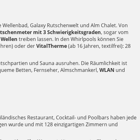
ive Wellenbad, Galaxy Rutschenwelt und Alm Chalet. Von
utschenmeter mit 3 Schwierigkeitsgraden
, sogar vom
 Wellen
treiben lassen. In den Whirlpools können Sie
ahren) oder der
VitalTherme
(ab 16 Jahren, textilfrei): 28
utschpartien und Sauna ausruhen. Die Räumlichkeit ist
bequeme Betten, Fernseher, Almschmankerl,
WLAN
und
hailändisches Restaurant, Cocktail- und Poolbars haben jede
ngen wurde und mit 128 einzigartigen Zimmern und