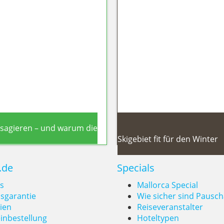
orinthian: Zwei Traumschiffe feiern
Küsten
ssagieren – und warum die
Sierra Nevada 2026/27: 17
Skigebiet fit für den Winter
.de
Specials
s
Mallorca Special
isgarantie
Wie sicher sind Pausch
ien
Reiseveranstalter
Report zeigt
Sierra Ne
inbestellung
Hoteltypen