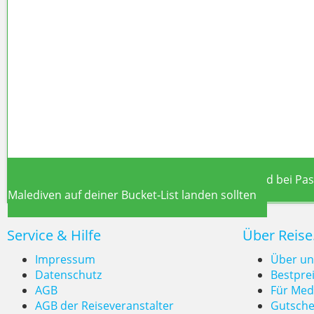
Viking Mira & Orient Express C
Kreuzfahrt-Boom 2026: CLIA-Report zeigt Rekord bei Pa
Malediven auf deiner Bucket-List landen sollten
Service & Hilfe
Über Reise
Impressum
Über un
Datenschutz
Bestpre
AGB
Für Med
Kreuzfahrt-Boom 2026: CLIA-
AGB der Reiseveranstalter
Gutsche