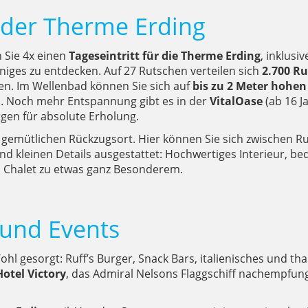
 der Therme Erding
 Sie 4x einen
Tageseintritt für die Therme Erding
, inklus
niges zu entdecken. Auf 27 Rutschen verteilen sich
2.700 R
en. Im Wellenbad können Sie sich auf
bis zu 2 Meter hohen
n. Noch mehr Entspannung gibt es in der
VitalOase
(ab 16 J
en für absolute Erholung.
 gemütlichen Rückzugsort. Hier können Sie sich zwischen R
und kleinen Details ausgestattet: Hochwertiges Interieur, 
em Chalet zu etwas ganz Besonderem.
 und Events
Wohl gesorgt: Ruff’s Burger, Snack Bars, italienisches und t
Hotel Victory
, das Admiral Nelsons Flaggschiff nachempfu