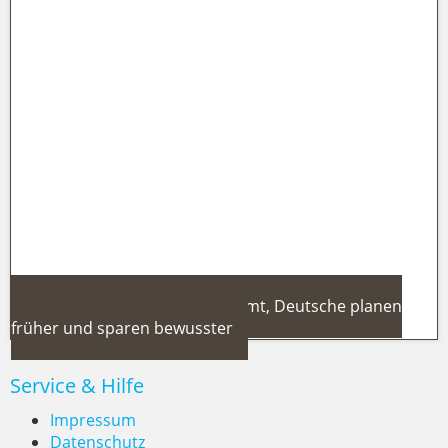
Kroatien Kreuzfahrt 2026: Ultra
Europe in Split + neue Festival-
Routen – das Sommer-Highlight für
Adria-Fans
Reisetrends 2026: Türkei boomt, Deutsche planen
früher und sparen bewusster
Service & Hilfe
Impressum
Datenschutz