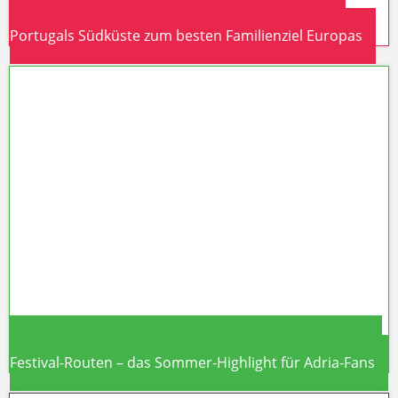
Algarve Familienurlaub 2026: Drei Studien küren
Portugals Südküste zum besten Familienziel Europas
Algarve Familienurlaub 2026: Drei
Studien küren Portugals Südküste
zum besten Familienziel Europas
Kroatien Kreuzfahrt 2026: Ultra Europe in Split + neue
Festival-Routen – das Sommer-Highlight für Adria-Fans