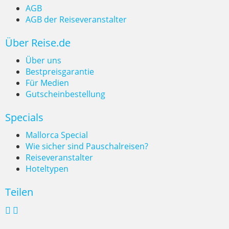
AGB
Reisetrends 2026: Türkei boomt,
AGB der Reiseveranstalter
Deutsche planen früher und
Über Reise.de
sparen bewusster
Über uns
Bestpreisgarantie
Für Medien
Gutscheinbestellung
Specials
Mallorca Special
Wie sicher sind Pauschalreisen?
Reiseveranstalter
Hoteltypen
Teilen