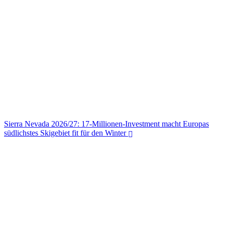
Sierra Nevada 2026/27: 17-Millionen-Investment macht Europas
südlichstes Skigebiet fit für den Winter
Sierra Nevada 2026/27: 17-Millionen-Investment macht Europas
südlichstes Skigebiet fit für den Winter