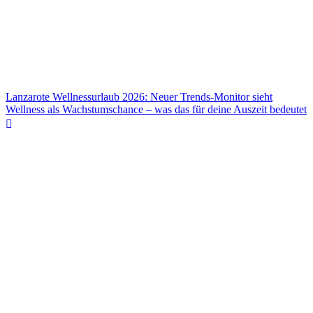
Lanzarote Wellnessurlaub 2026: Neuer Trends-Monitor sieht
Wellness als Wachstumschance – was das für deine Auszeit bedeutet
Lanzarote Wellnessurlaub 2026: Neuer Trends-Monitor sieht
Wellness als Wachstumschance – was das für deine Auszeit bedeutet