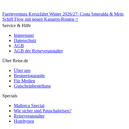
Fuerteventura Kreuzfahrt Winter 2026/27: Costa Smeralda & Mein
Schiff Flow mit neuen Kanaren-Routen
Service & Hilfe
Impressum
Datenschutz
AGB
AGB der Reiseveranstalter
Fuerteventura Kreuzfahrt Winter 2026/27: Costa Smeralda & Mein
Schiff Flow mit neuen Kanaren-Routen
Über Reise.de
Über uns
Bestpreisgarantie
Für Medien
Gutscheinbestellung
Specials
Mallorca Special
Wie sicher sind Pauschalreisen?
Reiseveranstalter
Hoteltypen