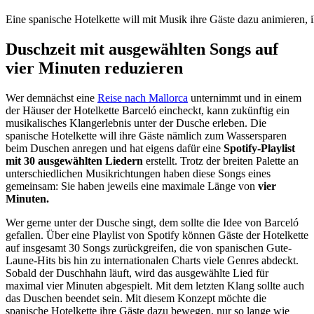
Eine spanische Hotelkette will mit Musik ihre Gäste dazu animieren, 
Duschzeit mit ausgewählten Songs auf
vier Minuten reduzieren
Wer demnächst eine
Reise nach Mallorca
unternimmt und in einem
der Häuser der Hotelkette Barceló eincheckt, kann zukünftig ein
musikalisches Klangerlebnis unter der Dusche erleben. Die
spanische Hotelkette will ihre Gäste nämlich zum Wassersparen
beim Duschen anregen und hat eigens dafür eine
Spotify-Playlist
mit 30 ausgewählten Liedern
erstellt. Trotz der breiten Palette an
unterschiedlichen Musikrichtungen haben diese Songs eines
gemeinsam: Sie haben jeweils eine maximale Länge von
vier
Minuten.
Wer gerne unter der Dusche singt, dem sollte die Idee von Barceló
gefallen. Über eine Playlist von Spotify können Gäste der Hotelkette
auf insgesamt 30 Songs zurückgreifen, die von spanischen Gute-
Laune-Hits bis hin zu internationalen Charts viele Genres abdeckt.
Sobald der Duschhahn läuft, wird das ausgewählte Lied für
maximal vier Minuten abgespielt. Mit dem letzten Klang sollte auch
das Duschen beendet sein. Mit diesem Konzept möchte die
spanische Hotelkette ihre Gäste dazu bewegen, nur so lange wie