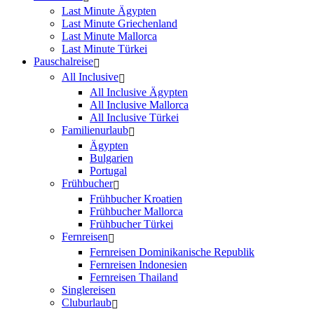
Last Minute Ägypten
Last Minute Griechenland
Last Minute Mallorca
Last Minute Türkei
Pauschalreise
All Inclusive
All Inclusive Ägypten
All Inclusive Mallorca
All Inclusive Türkei
Familienurlaub
Ägypten
Bulgarien
Portugal
Frühbucher
Frühbucher Kroatien
Frühbucher Mallorca
Frühbucher Türkei
Fernreisen
Fernreisen Dominikanische Republik
Fernreisen Indonesien
Fernreisen Thailand
Singlereisen
Cluburlaub