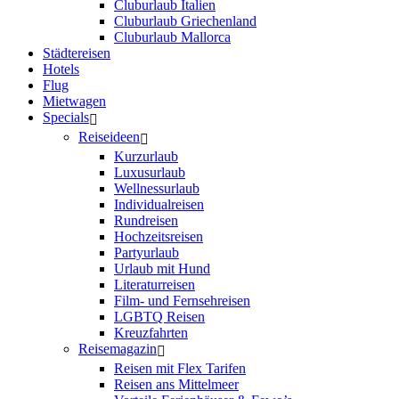
Cluburlaub Italien
Cluburlaub Griechenland
Cluburlaub Mallorca
Städtereisen
Hotels
Flug
Mietwagen
Specials
Reiseideen
Kurzurlaub
Luxusurlaub
Wellnessurlaub
Individualreisen
Rundreisen
Hochzeitsreisen
Partyurlaub
Urlaub mit Hund
Literaturreisen
Film- und Fernsehreisen
LGBTQ Reisen
Kreuzfahrten
Reisemagazin
Reisen mit Flex Tarifen
Reisen ans Mittelmeer