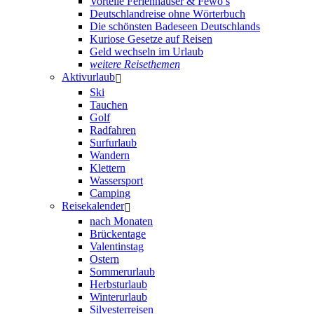
Vorteile Ferienhäuser & Fewo’s
Deutschlandreise ohne Wörterbuch
Die schönsten Badeseen Deutschlands
Kuriose Gesetze auf Reisen
Geld wechseln im Urlaub
weitere Reisethemen
Aktivurlaub
Ski
Tauchen
Golf
Radfahren
Surfurlaub
Wandern
Klettern
Wassersport
Camping
Reisekalender
nach Monaten
Brückentage
Valentinstag
Ostern
Sommerurlaub
Herbsturlaub
Winterurlaub
Silvesterreisen