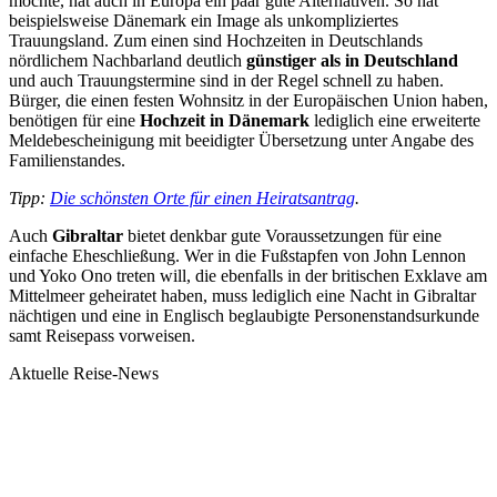
möchte, hat auch in Europa ein paar gute Alternativen. So hat
beispielsweise Dänemark ein Image als unkompliziertes
Trauungsland. Zum einen sind Hochzeiten in Deutschlands
nördlichem Nachbarland deutlich
günstiger als in Deutschland
und auch Trauungstermine sind in der Regel schnell zu haben.
Bürger, die einen festen Wohnsitz in der Europäischen Union haben,
benötigen für eine
Hochzeit in Dänemark
lediglich eine erweiterte
Meldebescheinigung mit beeidigter Übersetzung unter Angabe des
Familienstandes.
Tipp:
Die schönsten Orte für einen Heiratsantrag
.
Auch
Gibraltar
bietet denkbar gute Voraussetzungen für eine
einfache Eheschließung. Wer in die Fußstapfen von John Lennon
und Yoko Ono treten will, die ebenfalls in der britischen Exklave am
Mittelmeer geheiratet haben, muss lediglich eine Nacht in Gibraltar
nächtigen und eine in Englisch beglaubigte Personenstandsurkunde
samt Reisepass vorweisen.
Aktuelle Reise-News