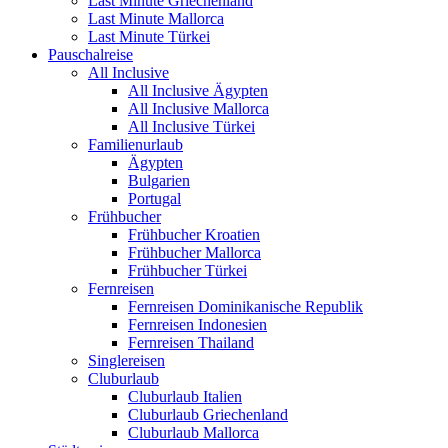
Last Minute Griechenland
Last Minute Mallorca
Last Minute Türkei
Pauschalreise
All Inclusive
All Inclusive Ägypten
All Inclusive Mallorca
All Inclusive Türkei
Familienurlaub
Ägypten
Bulgarien
Portugal
Frühbucher
Frühbucher Kroatien
Frühbucher Mallorca
Frühbucher Türkei
Fernreisen
Fernreisen Dominikanische Republik
Fernreisen Indonesien
Fernreisen Thailand
Singlereisen
Cluburlaub
Cluburlaub Italien
Cluburlaub Griechenland
Cluburlaub Mallorca