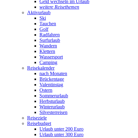
Geld wechseln im Urlaub
weitere Reisethemen
Aktivurlaub
Ski
Tauchen
Golf
Radfahren
Surfurlaub
Wandern
Klettern
Wassersport
Camping
Reisekalender
nach Monaten
Brückentage
Valentinstag
Ostern
Sommerurlaub
Herbsturlaub
Winterurlaub
Silvesterreisen
Reiseziele
Reisebudget
Urlaub unter 200 Euro
Urlaub unter 300 Euro