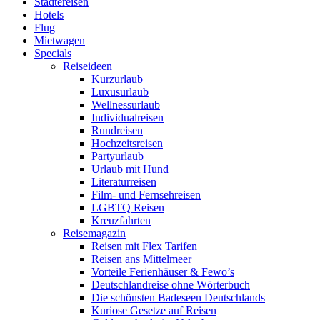
Städtereisen
Hotels
Flug
Mietwagen
Specials
Reiseideen
Kurzurlaub
Luxusurlaub
Wellnessurlaub
Individualreisen
Rundreisen
Hochzeitsreisen
Partyurlaub
Urlaub mit Hund
Literaturreisen
Film- und Fernsehreisen
LGBTQ Reisen
Kreuzfahrten
Reisemagazin
Reisen mit Flex Tarifen
Reisen ans Mittelmeer
Vorteile Ferienhäuser & Fewo’s
Deutschlandreise ohne Wörterbuch
Die schönsten Badeseen Deutschlands
Kuriose Gesetze auf Reisen