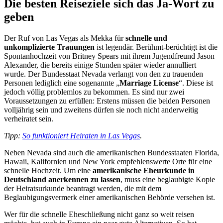
Die besten Reiseziele sich das Ja-Wort zu
geben
Der Ruf von Las Vegas als Mekka für
schnelle und
unkomplizierte Trauungen
ist legendär. Berühmt-berüchtigt ist die
Spontanhochzeit von Britney Spears mit ihrem Jugendfreund Jason
Alexander, die bereits einige Stunden später wieder annulliert
wurde. Der Bundesstaat Nevada verlangt von den zu trauenden
Personen lediglich eine sogenannte „
Marriage License
“. Diese ist
jedoch völlig problemlos zu bekommen. Es sind nur zwei
Voraussetzungen zu erfüllen: Erstens müssen die beiden Personen
volljährig sein und zweitens dürfen sie noch nicht anderweitig
verheiratet sein.
Tipp:
So funktioniert Heiraten in Las Vegas
.
Neben Nevada sind auch die amerikanischen Bundesstaaten Florida,
Hawaii, Kalifornien und New York empfehlenswerte Orte für eine
schnelle Hochzeit. Um eine
amerikanische Eheurkunde in
Deutschland anerkennen zu lassen
, muss eine beglaubigte Kopie
der Heiratsurkunde beantragt werden, die mit dem
Beglaubigungsvermerk einer amerikanischen Behörde versehen ist.
Wer für die schnelle Eheschließung nicht ganz so weit reisen