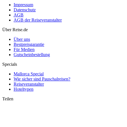
Impressum
Datenschutz
AGB
AGB der Reiseveranstalter
Über Reise.de
Reise nach Jamaika: Geimpfte dürfen ohne Quarantäne einreisen
Über uns
Bestpreisgarantie
Für Medien
Gutscheinbestellung
Specials
Mallorca Special
Wie sicher sind Pauschalreisen?
Reiseveranstalter
Hoteltypen
Teilen