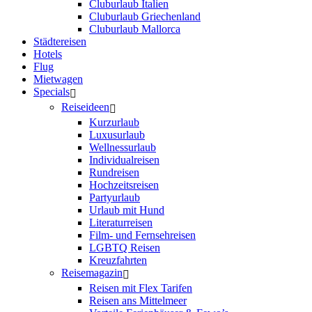
Cluburlaub Italien
Cluburlaub Griechenland
Cluburlaub Mallorca
Städtereisen
Hotels
Flug
Mietwagen
Specials
Reiseideen
Kurzurlaub
Luxusurlaub
Wellnessurlaub
Individualreisen
Rundreisen
Hochzeitsreisen
Partyurlaub
Urlaub mit Hund
Literaturreisen
Film- und Fernsehreisen
LGBTQ Reisen
Kreuzfahrten
Reisemagazin
Reisen mit Flex Tarifen
Reisen ans Mittelmeer