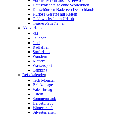
Vorteile Ferienhäuser & Fewo’s
Deutschlandreise ohne Wörterbuch
Die schönsten Badeseen Deutschlands
Kuriose Gesetze auf Reisen
Geld wechseln im Urlaub
weitere Reisethemen
Aktivurlaub
Ski
Tauchen
Golf
Radfahren
Surfurlaub
Wandern
Klettern
Wassersport
Camping
Reisekalender
nach Monaten
Brückentage
Valentinstag
Ostern
Sommerurlaub
Herbsturlaub
Winterurlaub
Silvesterreisen