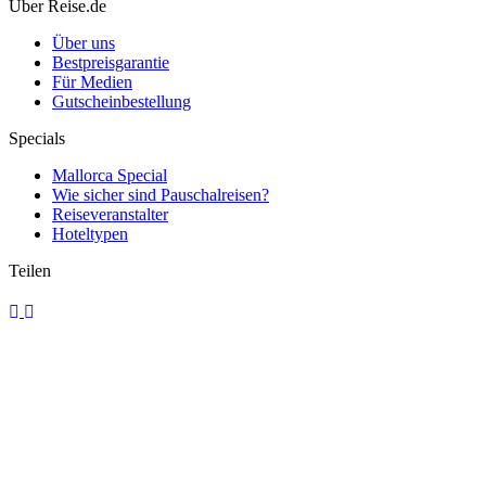
In diesen Urlaubsländern leben die glücklichsten Menschen
Über Reise.de
Über uns
Bestpreisgarantie
Für Medien
Gutscheinbestellung
Specials
Mallorca Special
Wie sicher sind Pauschalreisen?
Reiseveranstalter
Hoteltypen
Teilen