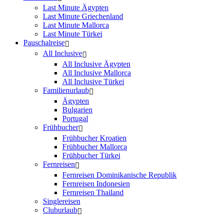
Last Minute Ägypten
Last Minute Griechenland
Last Minute Mallorca
Last Minute Türkei
Pauschalreise
All Inclusive
All Inclusive Ägypten
All Inclusive Mallorca
All Inclusive Türkei
Familienurlaub
Ägypten
Bulgarien
Portugal
Frühbucher
Frühbucher Kroatien
Frühbucher Mallorca
Frühbucher Türkei
Fernreisen
Fernreisen Dominikanische Republik
Fernreisen Indonesien
Fernreisen Thailand
Singlereisen
Cluburlaub