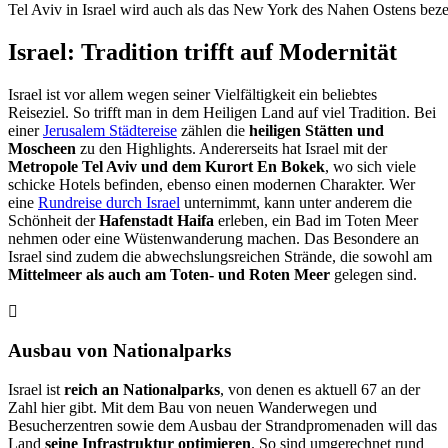
Tel Aviv in Israel wird auch als das New York des Nahen Ostens beze
Israel: Tradition trifft auf Modernität
Israel ist vor allem wegen seiner Vielfältigkeit ein beliebtes
Reiseziel. So trifft man in dem Heiligen Land auf viel Tradition. Bei
einer
Jerusalem Städtereise
zählen die
heiligen Stätten und
Moscheen
zu den Highlights. Andererseits hat Israel mit der
Metropole Tel Aviv und dem Kurort En Bokek
, wo sich viele
schicke Hotels befinden, ebenso einen modernen Charakter. Wer
eine
Rundreise durch Israel
unternimmt, kann unter anderem die
Schönheit der
Hafenstadt Haifa
erleben, ein Bad im Toten Meer
nehmen oder eine Wüstenwanderung machen. Das Besondere an
Israel sind zudem die abwechslungsreichen Strände, die sowohl am
Mittelmeer als auch am Toten- und Roten Meer
gelegen sind.
Ausbau von Nationalparks
Israel ist
reich an Nationalparks
, von denen es aktuell 67 an der
Zahl hier gibt. Mit dem Bau von neuen Wanderwegen und
Besucherzentren sowie dem Ausbau der Strandpromenaden will das
Land
seine Infrastruktur optimieren
. So sind umgerechnet rund