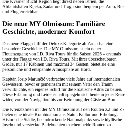
Die Kvarner-Bucht-Region liegt direkt neben Istrien, die
Abfahrtshäfen Rijeka, Zadar und Trogir sind bequem per Auto, Bus
und Flug erreichbar.
Die neue MY Olmissum: Familiäre
Geschichte, moderner Komfort
Das neue Flaggschiff der Deluxe-Kategorie ab Zadar hat eine
besondere Geschichte. Die MY Olmissum ist ein neuer
Flottenzugang von I.D. Riva Tours für die Saison 2026 – erstmals
unter der Flagge von I.D. Riva Tours. Mit ihrer überschaubaren
Größe, nur 17 Kabinen und maximal 34 Gästen, bietet sie eine
persönliche und entspannte Atmosphäre an Bord.
Kapitän Josip Marunčić verbrachte viele Jahre auf internationalen
Gewässern, bevor er gemeinsam mit seinem Vater den Traum
verwirklichte, ein eigenes Schiff für die kroatische Adria zu bauen.
Diese Erfahrung und Leidenschaft spiegeln sich heute in jeder Reise
wider, von der Navigation bis zur Betreuung der Gäste an Bord.
Die Kreuzfahrten mit der MY Olmissum auf den Routen Z2 und Z7
bieten eine ideale Kombination aus Natur, Kultur und Erholung.
Historische Städte, beeindruckende Nationalparks sowie idyllische
Inseln und versteckte Badebuchten machen beide Routen zu