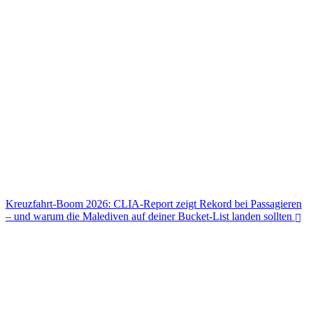
Kreuzfahrt-Boom 2026: CLIA-Report zeigt Rekord bei Passagieren
– und warum die Malediven auf deiner Bucket-List landen sollten
Kreuzfahrt-Boom 2026: CLIA-Report zeigt Rekord bei Passagieren