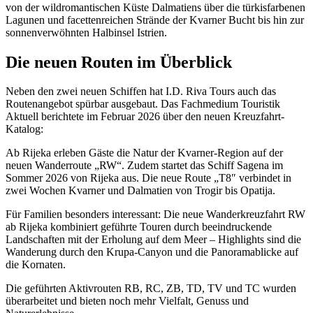
von der wildromantischen Küste Dalmatiens über die türkisfarbenen
Lagunen und facettenreichen Strände der Kvarner Bucht bis hin zur
sonnenverwöhnten Halbinsel Istrien.
Die neuen Routen im Überblick
Neben den zwei neuen Schiffen hat I.D. Riva Tours auch das
Routenangebot spürbar ausgebaut. Das Fachmedium Touristik
Aktuell berichtete im Februar 2026 über den neuen Kreuzfahrt-
Katalog:
Ab Rijeka erleben Gäste die Natur der Kvarner-Region auf der
neuen Wanderroute „RW“. Zudem startet das Schiff Sagena im
Sommer 2026 von Rijeka aus. Die neue Route „T8″ verbindet in
zwei Wochen Kvarner und Dalmatien von Trogir bis Opatija.
Für Familien besonders interessant: Die neue Wanderkreuzfahrt RW
ab Rijeka kombiniert geführte Touren durch beeindruckende
Landschaften mit der Erholung auf dem Meer – Highlights sind die
Wanderung durch den Krupa-Canyon und die Panoramablicke auf
die Kornaten.
Die geführten Aktivrouten RB, RC, ZB, TD, TV und TC wurden
überarbeitet und bieten noch mehr Vielfalt, Genuss und