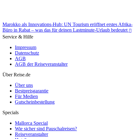
Marokko als Innovations-Hub: UN Tourism eröffnet erstes Afrika-
Büro in Rabat – was das für deinen Lastminute-Urlaub bedeutet
Service & Hilfe
Impressum
Datenschutz
AGB
AGB der Reiseveranstalter
Marokko als Innovations-Hub: UN Tourism eröffnet erstes Afrika-
Büro in Rabat – was das für deinen Lastminute-Urlaub bedeutet
Über Reise.de
Über uns
Bestpreisgarantie
Für Medien
Gutscheinbestellung
Specials
Mallorca Special
Wie sicher sind Pauschalreisen?
Reiseveranstalter