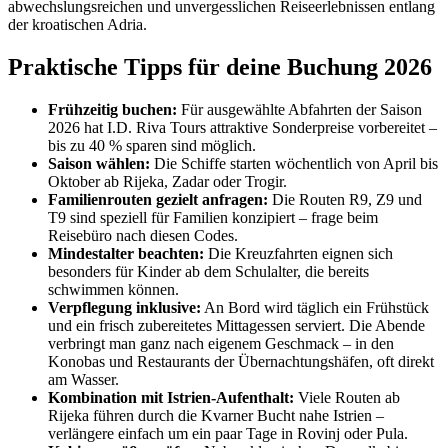
abwechslungsreichen und unvergesslichen Reiseerlebnissen entlang
der kroatischen Adria.
Praktische Tipps für deine Buchung 2026
Frühzeitig buchen:
Für ausgewählte Abfahrten der Saison
2026 hat I.D. Riva Tours attraktive Sonderpreise vorbereitet –
bis zu 40 % sparen sind möglich.
Saison wählen:
Die Schiffe starten wöchentlich von April bis
Oktober ab Rijeka, Zadar oder Trogir.
Familienrouten gezielt anfragen:
Die Routen R9, Z9 und
T9 sind speziell für Familien konzipiert – frage beim
Reisebüro nach diesen Codes.
Mindestalter beachten:
Die Kreuzfahrten eignen sich
besonders für Kinder ab dem Schulalter, die bereits
schwimmen können.
Verpflegung inklusive:
An Bord wird täglich ein Frühstück
und ein frisch zubereitetes Mittagessen serviert. Die Abende
verbringt man ganz nach eigenem Geschmack – in den
Konobas und Restaurants der Übernachtungshäfen, oft direkt
am Wasser.
Kombination mit Istrien-Aufenthalt:
Viele Routen ab
Rijeka führen durch die Kvarner Bucht nahe Istrien –
verlängere einfach um ein paar Tage in Rovinj oder Pula.