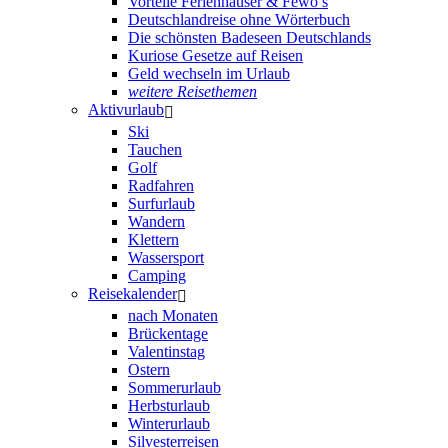
Vorteile Ferienhäuser & Fewo’s
Deutschlandreise ohne Wörterbuch
Die schönsten Badeseen Deutschlands
Kuriose Gesetze auf Reisen
Geld wechseln im Urlaub
weitere Reisethemen
Aktivurlaub
Ski
Tauchen
Golf
Radfahren
Surfurlaub
Wandern
Klettern
Wassersport
Camping
Reisekalender
nach Monaten
Brückentage
Valentinstag
Ostern
Sommerurlaub
Herbsturlaub
Winterurlaub
Silvesterreisen