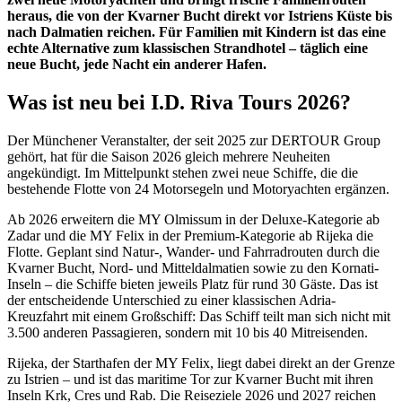
heraus, die von der Kvarner Bucht direkt vor Istriens Küste bis
nach Dalmatien reichen. Für Familien mit Kindern ist das eine
echte Alternative zum klassischen Strandhotel – täglich eine
neue Bucht, jede Nacht ein anderer Hafen.
Was ist neu bei I.D. Riva Tours 2026?
Der Münchener Veranstalter, der seit 2025 zur DERTOUR Group
gehört, hat für die Saison 2026 gleich mehrere Neuheiten
angekündigt. Im Mittelpunkt stehen zwei neue Schiffe, die die
bestehende Flotte von 24 Motorsegeln und Motoryachten ergänzen.
Ab 2026 erweitern die MY Olmissum in der Deluxe-Kategorie ab
Zadar und die MY Felix in der Premium-Kategorie ab Rijeka die
Flotte. Geplant sind Natur-, Wander- und Fahrradrouten durch die
Kvarner Bucht, Nord- und Mitteldalmatien sowie zu den Kornati-
Inseln – die Schiffe bieten jeweils Platz für rund 30 Gäste. Das ist
der entscheidende Unterschied zu einer klassischen Adria-
Kreuzfahrt mit einem Großschiff: Das Schiff teilt man sich nicht mit
3.500 anderen Passagieren, sondern mit 10 bis 40 Mitreisenden.
Rijeka, der Starthafen der MY Felix, liegt dabei direkt an der Grenze
zu Istrien – und ist das maritime Tor zur Kvarner Bucht mit ihren
Inseln Krk, Cres und Rab. Die Reiseziele 2026 und 2027 reichen