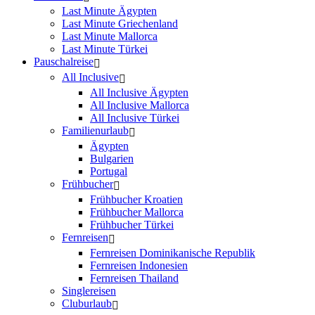
Last Minute Ägypten
Last Minute Griechenland
Last Minute Mallorca
Last Minute Türkei
Pauschalreise
All Inclusive
All Inclusive Ägypten
All Inclusive Mallorca
All Inclusive Türkei
Familienurlaub
Ägypten
Bulgarien
Portugal
Frühbucher
Frühbucher Kroatien
Frühbucher Mallorca
Frühbucher Türkei
Fernreisen
Fernreisen Dominikanische Republik
Fernreisen Indonesien
Fernreisen Thailand
Singlereisen
Cluburlaub