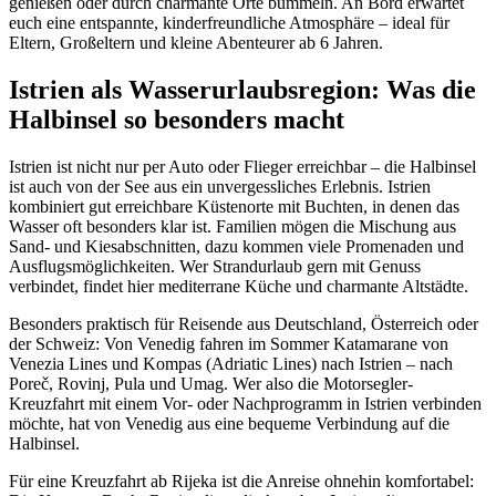
genießen oder durch charmante Orte bummeln. An Bord erwartet
euch eine entspannte, kinderfreundliche Atmosphäre – ideal für
Eltern, Großeltern und kleine Abenteurer ab 6 Jahren.
Istrien als Wasserurlaubsregion: Was die
Halbinsel so besonders macht
Istrien ist nicht nur per Auto oder Flieger erreichbar – die Halbinsel
ist auch von der See aus ein unvergessliches Erlebnis. Istrien
kombiniert gut erreichbare Küstenorte mit Buchten, in denen das
Wasser oft besonders klar ist. Familien mögen die Mischung aus
Sand- und Kiesabschnitten, dazu kommen viele Promenaden und
Ausflugsmöglichkeiten. Wer Strandurlaub gern mit Genuss
verbindet, findet hier mediterrane Küche und charmante Altstädte.
Besonders praktisch für Reisende aus Deutschland, Österreich oder
der Schweiz: Von Venedig fahren im Sommer Katamarane von
Venezia Lines und Kompas (Adriatic Lines) nach Istrien – nach
Poreč, Rovinj, Pula und Umag. Wer also die Motorsegler-
Kreuzfahrt mit einem Vor- oder Nachprogramm in Istrien verbinden
möchte, hat von Venedig aus eine bequeme Verbindung auf die
Halbinsel.
Für eine Kreuzfahrt ab Rijeka ist die Anreise ohnehin komfortabel: