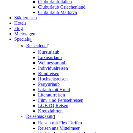
Cluburlaub Italien
Cluburlaub Griechenland
Cluburlaub Mallorca
Städtereisen
Hotels
Flug
Mietwagen
Specials
Reiseideen
Kurzurlaub
Luxusurlaub
Wellnessurlaub
Individualreisen
Rundreisen
Hochzeitsreisen
Partyurlaub
Urlaub mit Hund
Literaturreisen
Film- und Fernsehreisen
LGBTQ Reisen
Kreuzfahrten
Reisemagazin
Reisen mit Flex Tarifen
Reisen ans Mittelmeer