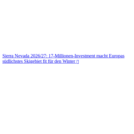
– und warum die Malediven auf deiner Bucket-List landen sollten
Sierra Nevada 2026/27: 17-Millionen-Investment macht Europas
südlichstes Skigebiet fit für den Winter
Sierra Nevada 2026/27: 17-Millionen-Investment macht Europas
südlichstes Skigebiet fit für den Winter