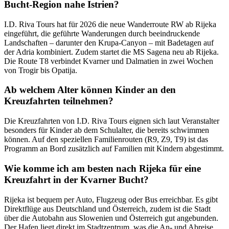
Bucht-Region nahe Istrien?
I.D. Riva Tours hat für 2026 die neue Wanderroute RW ab Rijeka
eingeführt, die geführte Wanderungen durch beeindruckende
Landschaften – darunter den Krupa-Canyon – mit Badetagen auf
der Adria kombiniert. Zudem startet die MS Sagena neu ab Rijeka.
Die Route T8 verbindet Kvarner und Dalmatien in zwei Wochen
von Trogir bis Opatija.
Ab welchem Alter können Kinder an den
Kreuzfahrten teilnehmen?
Die Kreuzfahrten von I.D. Riva Tours eignen sich laut Veranstalter
besonders für Kinder ab dem Schulalter, die bereits schwimmen
können. Auf den speziellen Familienrouten (R9, Z9, T9) ist das
Programm an Bord zusätzlich auf Familien mit Kindern abgestimmt.
Wie komme ich am besten nach Rijeka für eine
Kreuzfahrt in der Kvarner Bucht?
Rijeka ist bequem per Auto, Flugzeug oder Bus erreichbar. Es gibt
Direktflüge aus Deutschland und Österreich, zudem ist die Stadt
über die Autobahn aus Slowenien und Österreich gut angebunden.
Der Hafen liegt direkt im Stadtzentrum, was die An- und Abreise