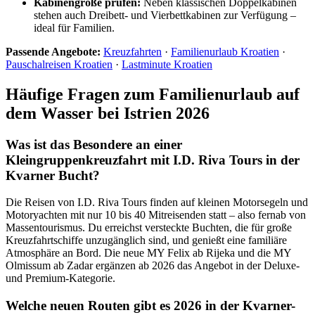
Kabinengröße prüfen:
Neben klassischen Doppelkabinen
stehen auch Dreibett- und Vierbettkabinen zur Verfügung –
ideal für Familien.
Passende Angebote:
Kreuzfahrten
·
Familienurlaub Kroatien
·
Pauschalreisen Kroatien
·
Lastminute Kroatien
Häufige Fragen zum Familienurlaub auf
dem Wasser bei Istrien 2026
Was ist das Besondere an einer
Kleingruppenkreuzfahrt mit I.D. Riva Tours in der
Kvarner Bucht?
Die Reisen von I.D. Riva Tours finden auf kleinen Motorsegeln und
Motoryachten mit nur 10 bis 40 Mitreisenden statt – also fernab von
Massentourismus. Du erreichst versteckte Buchten, die für große
Kreuzfahrtschiffe unzugänglich sind, und genießt eine familiäre
Atmosphäre an Bord. Die neue MY Felix ab Rijeka und die MY
Olmissum ab Zadar ergänzen ab 2026 das Angebot in der Deluxe-
und Premium-Kategorie.
Welche neuen Routen gibt es 2026 in der Kvarner-