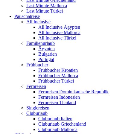
Last Minute Griechenland
Last Minute Mallorca
Last Minute Türkei
Pauschalreise
All Inclusive
All Inclusive Ägypten
All Inclusive Mallorca
All Inclusive Türkei
Familienurlaub
Ägypten
Bulgarien
Portugal
Frühbucher
Frühbucher Kroatien
Frühbucher Mallorca
Frühbucher Türkei
Fernreisen
Fernreisen Dominikanische Republik
Fernreisen Indonesien
Fernreisen Thailand
Singlereisen
Cluburlaub
Cluburlaub Italien
Cluburlaub Griechenland
Cluburlaub Mallorca