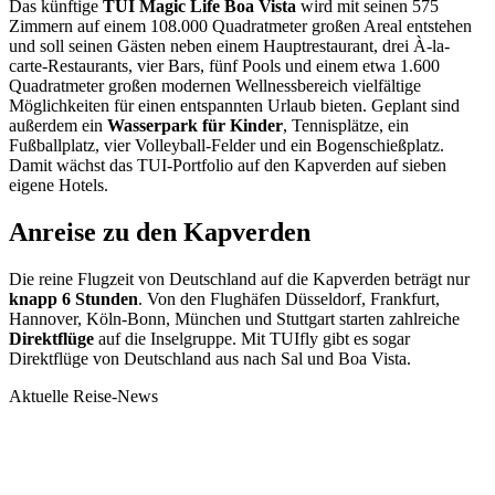
Das künftige
TUI Magic Life Boa Vista
wird mit seinen 575
Zimmern auf einem 108.000 Quadratmeter großen Areal entstehen
und soll seinen Gästen neben einem Hauptrestaurant, drei À-la-
carte-Restaurants, vier Bars, fünf Pools und einem etwa 1.600
Quadratmeter großen modernen Wellnessbereich vielfältige
Möglichkeiten für einen entspannten Urlaub bieten. Geplant sind
außerdem ein
Wasserpark für Kinder
, Tennisplätze, ein
Fußballplatz, vier Volleyball-Felder und ein Bogenschießplatz.
Damit wächst das TUI-Portfolio auf den Kapverden auf sieben
eigene Hotels.
Anreise zu den Kapverden
Die reine Flugzeit von Deutschland auf die Kapverden beträgt nur
knapp 6 Stunden
. Von den Flughäfen Düsseldorf, Frankfurt,
Hannover, Köln-Bonn, München und Stuttgart starten zahlreiche
Direktflüge
auf die Inselgruppe. Mit TUIfly gibt es sogar
Direktflüge von Deutschland aus nach Sal und Boa Vista.
Aktuelle Reise-News