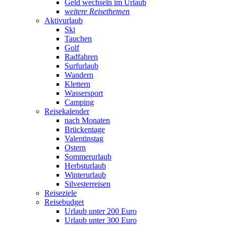
Geld wechseln im Urlaub
weitere Reisethemen
Aktivurlaub
Ski
Tauchen
Golf
Radfahren
Surfurlaub
Wandern
Klettern
Wassersport
Camping
Reisekalender
nach Monaten
Brückentage
Valentinstag
Ostern
Sommerurlaub
Herbsturlaub
Winterurlaub
Silvesterreisen
Reiseziele
Reisebudget
Urlaub unter 200 Euro
Urlaub unter 300 Euro