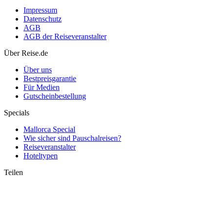
Impressum
Datenschutz
AGB
AGB der Reiseveranstalter
Über Reise.de
FTI Insolvenz: So ist der aktuelle Stand
Über uns
Bestpreisgarantie
Für Medien
Gutscheinbestellung
Specials
Mallorca Special
Wie sicher sind Pauschalreisen?
Reiseveranstalter
Hoteltypen
Teilen