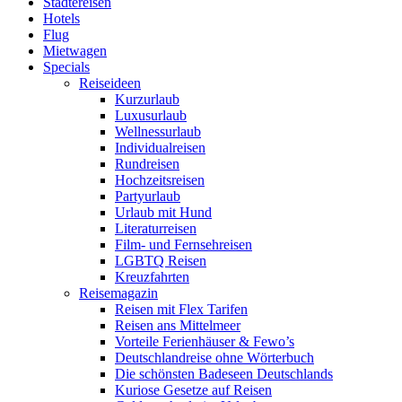
Städtereisen
Hotels
Flug
Mietwagen
Specials
Reiseideen
Kurzurlaub
Luxusurlaub
Wellnessurlaub
Individualreisen
Rundreisen
Hochzeitsreisen
Partyurlaub
Urlaub mit Hund
Literaturreisen
Film- und Fernsehreisen
LGBTQ Reisen
Kreuzfahrten
Reisemagazin
Reisen mit Flex Tarifen
Reisen ans Mittelmeer
Vorteile Ferienhäuser & Fewo’s
Deutschlandreise ohne Wörterbuch
Die schönsten Badeseen Deutschlands
Kuriose Gesetze auf Reisen