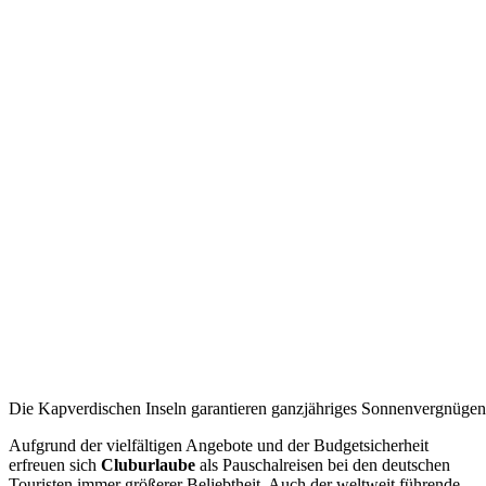
Die Kapverdischen Inseln garantieren ganzjähriges Sonnenvergnügen u
Aufgrund der vielfältigen Angebote und der Budgetsicherheit
erfreuen sich
Cluburlaube
als Pauschalreisen bei den deutschen
Touristen immer größerer Beliebtheit. Auch der weltweit führende