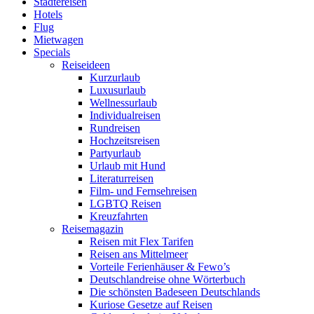
Städtereisen
Hotels
Flug
Mietwagen
Specials
Reiseideen
Kurzurlaub
Luxusurlaub
Wellnessurlaub
Individualreisen
Rundreisen
Hochzeitsreisen
Partyurlaub
Urlaub mit Hund
Literaturreisen
Film- und Fernsehreisen
LGBTQ Reisen
Kreuzfahrten
Reisemagazin
Reisen mit Flex Tarifen
Reisen ans Mittelmeer
Vorteile Ferienhäuser & Fewo’s
Deutschlandreise ohne Wörterbuch
Die schönsten Badeseen Deutschlands
Kuriose Gesetze auf Reisen