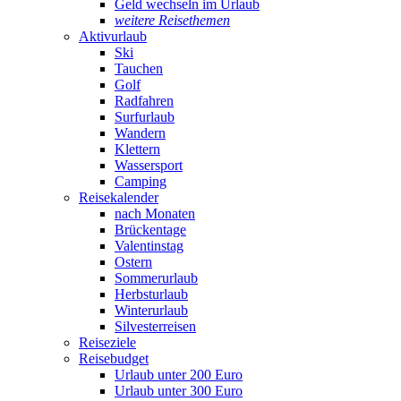
Geld wechseln im Urlaub
weitere Reisethemen
Aktivurlaub
Ski
Tauchen
Golf
Radfahren
Surfurlaub
Wandern
Klettern
Wassersport
Camping
Reisekalender
nach Monaten
Brückentage
Valentinstag
Ostern
Sommerurlaub
Herbsturlaub
Winterurlaub
Silvesterreisen
Reiseziele
Reisebudget
Urlaub unter 200 Euro
Urlaub unter 300 Euro