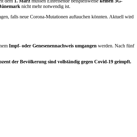
eit dem
1. März
müssen Einreisende beispielsweise
keinen 3G-
 Dänemark
nicht mehr notwendig ist.
gen, falls neue Corona-Mutationen auftauchen könnten. Aktuell wird
einem
Impf- oder Genesenennachweis umgangen
werden. Nach fünf
ozent der Bevölkerung sind vollständig gegen Covid-19 geimpft.