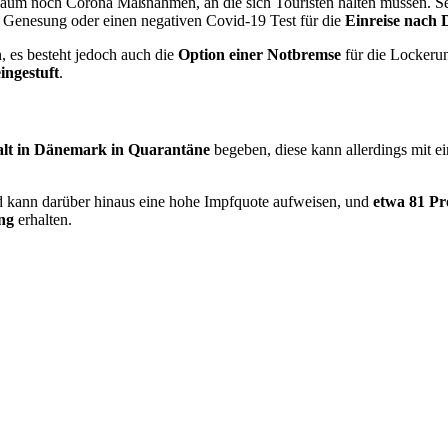
aum noch Corona Maßnahmen, an die sich Touristen halten müssen. S
, Genesung oder einen negativen Covid-19 Test für die
Einreise nach
, es besteht jedoch auch die
Option einer Notbremse
für die Lockerun
ingestuft
.
alt in Dänemark in Quarantäne
begeben, diese kann allerdings mit 
d kann darüber hinaus eine hohe Impfquote aufweisen, und
etwa 81 Pr
ng
erhalten.