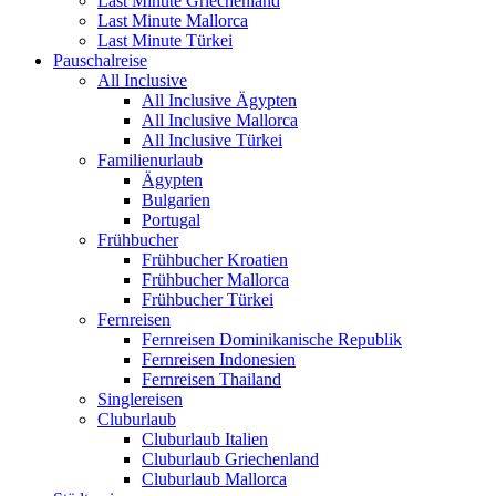
Last Minute Griechenland
Last Minute Mallorca
Last Minute Türkei
Pauschalreise
All Inclusive
All Inclusive Ägypten
All Inclusive Mallorca
All Inclusive Türkei
Familienurlaub
Ägypten
Bulgarien
Portugal
Frühbucher
Frühbucher Kroatien
Frühbucher Mallorca
Frühbucher Türkei
Fernreisen
Fernreisen Dominikanische Republik
Fernreisen Indonesien
Fernreisen Thailand
Singlereisen
Cluburlaub
Cluburlaub Italien
Cluburlaub Griechenland
Cluburlaub Mallorca