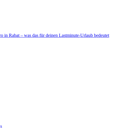
o in Rabat – was das für deinen Lastminute-Urlaub bedeutet
Marokko als Innov
ls