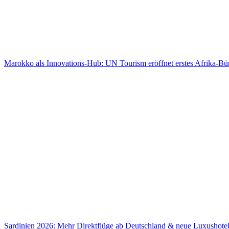
Marokko als Innovations-Hub: UN Tourism eröffnet erstes Afrika-Bür
das für deinen Lastminute-Urlaub bedeutet
Sardinien 2026: Mehr Direktflüge ab Deutschland & neue Luxushote