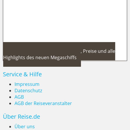
schönste Routen auf Donau, Rhein
und Douro
MSC World America 2025: Routen, Preise und alle
Highlights des neuen Megaschiffs
Service & Hilfe
Impressum
Datenschutz
AGB
MSC World America 2025: Routen,
AGB der Reiseveranstalter
Preise und alle Highlights des
Über Reise.de
neuen Megaschiffs
Über uns