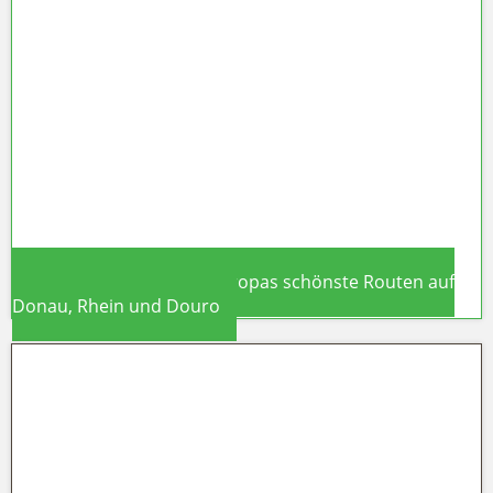
Neue Kreuzfahrtschiffe 2026: Diese
Neubauten stechen in See
Flusskreuzfahrt 2026: Europas schönste Routen auf
Donau, Rhein und Douro
Flusskreuzfahrt 2026: Europas