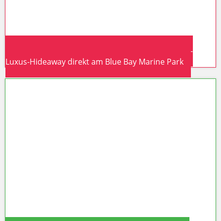
Mauritius 2026: Constance Le Chaland eröffnet –
Luxus-Hideaway direkt am Blue Bay Marine Park
Mauritius 2026: Constance Le
Chaland eröffnet – Luxus-Hideaway
direkt am Blue Bay Marine Park