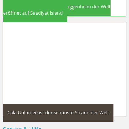
Abu Dhabi 2026: Größtes Guggenheim der Welt
eröffnet auf Saadiyat Island
Abu Dhabi 2026: Größtes
Guggenheim der Welt eröffnet auf
Saadiyat Island
Cala Goloritzé ist der schönste Strand der Welt