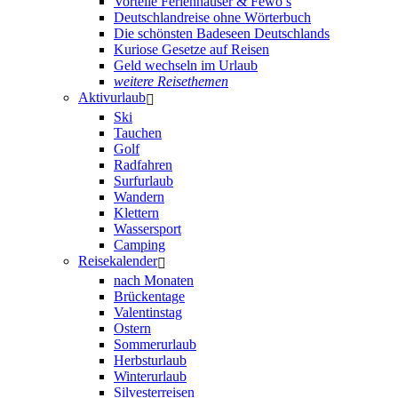
Vorteile Ferienhäuser & Fewo’s
Deutschlandreise ohne Wörterbuch
Die schönsten Badeseen Deutschlands
Kuriose Gesetze auf Reisen
Geld wechseln im Urlaub
weitere Reisethemen
Aktivurlaub
Ski
Tauchen
Golf
Radfahren
Surfurlaub
Wandern
Klettern
Wassersport
Camping
Reisekalender
nach Monaten
Brückentage
Valentinstag
Ostern
Sommerurlaub
Herbsturlaub
Winterurlaub
Silvesterreisen