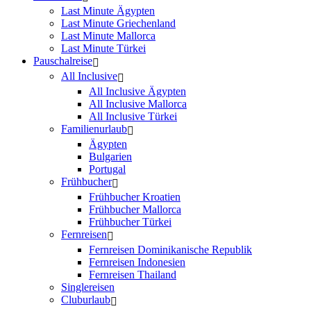
Last Minute Ägypten
Last Minute Griechenland
Last Minute Mallorca
Last Minute Türkei
Pauschalreise
All Inclusive
All Inclusive Ägypten
All Inclusive Mallorca
All Inclusive Türkei
Familienurlaub
Ägypten
Bulgarien
Portugal
Frühbucher
Frühbucher Kroatien
Frühbucher Mallorca
Frühbucher Türkei
Fernreisen
Fernreisen Dominikanische Republik
Fernreisen Indonesien
Fernreisen Thailand
Singlereisen
Cluburlaub