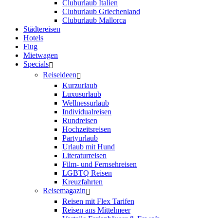
Cluburlaub Italien
Cluburlaub Griechenland
Cluburlaub Mallorca
Städtereisen
Hotels
Flug
Mietwagen
Specials
Reiseideen
Kurzurlaub
Luxusurlaub
Wellnessurlaub
Individualreisen
Rundreisen
Hochzeitsreisen
Partyurlaub
Urlaub mit Hund
Literaturreisen
Film- und Fernsehreisen
LGBTQ Reisen
Kreuzfahrten
Reisemagazin
Reisen mit Flex Tarifen
Reisen ans Mittelmeer