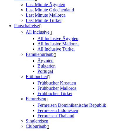
Last Minute Ägypten
Last Minute Griechenland
Last Minute Mallorca
Last Minute Türkei
Pauschalreise
All Inclusive
All Inclusive Ägypten
All Inclusive Mallorca
All Inclusive Türkei
Familienurlaub
Ägypten
Bulgarien
Portugal
Frühbucher
Frühbucher Kroatien
Frühbucher Mallorca
Frühbucher Türkei
Fernreisen
Fernreisen Dominikanische Republik
Fernreisen Indonesien
Fernreisen Thailand
Singlereisen
Cluburlaub