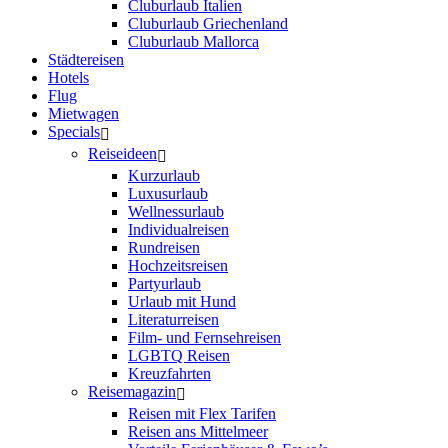
Cluburlaub Italien
Cluburlaub Griechenland
Cluburlaub Mallorca
Städtereisen
Hotels
Flug
Mietwagen
Specials
Reiseideen
Kurzurlaub
Luxusurlaub
Wellnessurlaub
Individualreisen
Rundreisen
Hochzeitsreisen
Partyurlaub
Urlaub mit Hund
Literaturreisen
Film- und Fernsehreisen
LGBTQ Reisen
Kreuzfahrten
Reisemagazin
Reisen mit Flex Tarifen
Reisen ans Mittelmeer