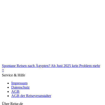
Direkt von Fethiye nach Rhodos: Schnellfähre startet im Sommer
Spontane Reisen nach Ägypten? Ab Juni 2025 kein Problem mehr
Service & Hilfe
Impressum
Datenschutz
AGB
AGB der Reiseveranstalter
Spontane Reisen nach Ägypten? Ab Juni 2025 kein Problem mehr
Über Reise.de