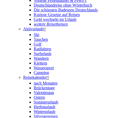
Vorteile Ferienhäuser & Fewo’s
Deutschlandreise ohne Wörterbuch
Die schönsten Badeseen Deutschlands
Kuriose Gesetze auf Reisen
Geld wechseln im Urlaub
weitere Reisethemen
Aktivurlaub
Ski
Tauchen
Golf
Radfahren
Surfurlaub
Wandern
Klettern
Wassersport
Camping
Reisekalender
nach Monaten
Brückentage
Valentinstag
Ostern
Sommerurlaub
Herbsturlaub
Winterurlaub
Silvesterreisen