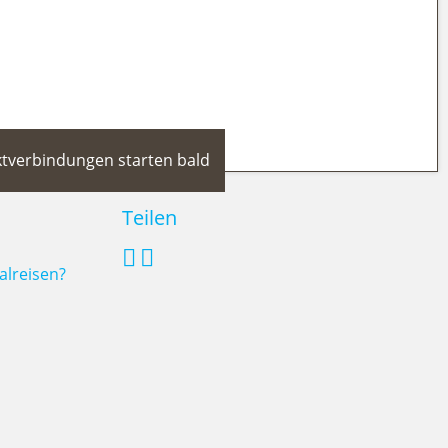
ektverbindungen starten bald
Teilen
alreisen?
 Zug: Neue Direktverbindungen
starten bald