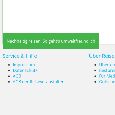
Nachhaltig reisen: So geht’s umweltfreundlich
Service & Hilfe
Über Reise
Impressum
Über un
Datenschutz
Bestpre
AGB
Für Med
AGB der Reiseveranstalter
Gutsche
Nachhaltig reisen: So geht’s um