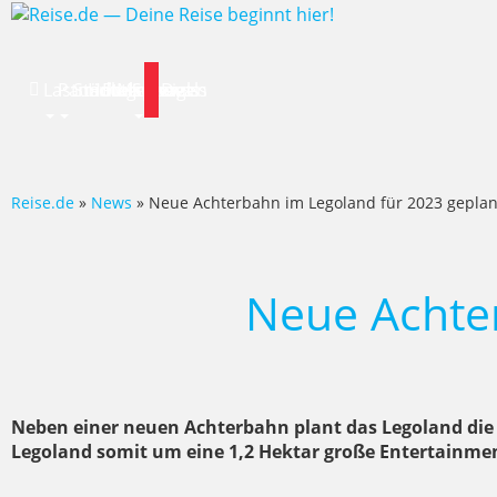
Lastminute
Pauschalreise
Städtereisen
Hotels
Flug
Mietwagen
Specials
News
Deals
Reise.de
»
News
» Neue Achterbahn im Legoland für 2023 geplan
Neue Achter
Neben einer neuen Achterbahn plant das Legoland die I
Legoland somit um eine 1,2 Hektar große Entertainmen