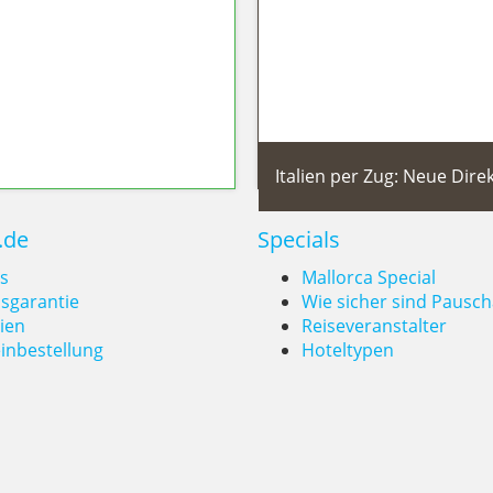
Italien per Zug: Neue Dir
.de
Specials
s
Mallorca Special
isgarantie
Wie sicher sind Pausch
ien
Reiseveranstalter
inbestellung
Hoteltypen
weltfreundlich
Italien per