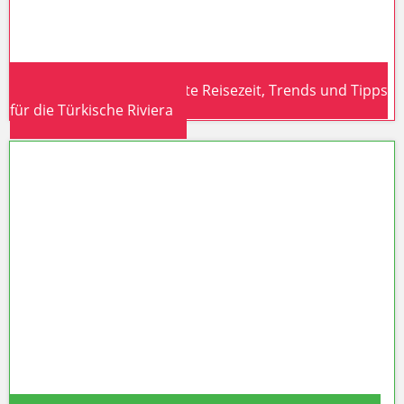
Türkei-Urlaub 2026: Beste Reisezeit, Trends und Tipps
für die Türkische Riviera
Türkei-Urlaub 2026: Beste
Reisezeit, Trends und Tipps für die
Türkische Riviera