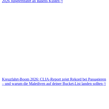
2026 Jungfernfahrt an Italiens Küsten
Viking Mira & Orient Express Corinthian: Zwei Traumschiffe feiern
2026 Jungfernfahrt an Italiens Küsten
Kreuzfahrt-Boom 2026: CLIA-Report zeigt Rekord bei Passagieren
– und warum die Malediven auf deiner Bucket-List landen sollten