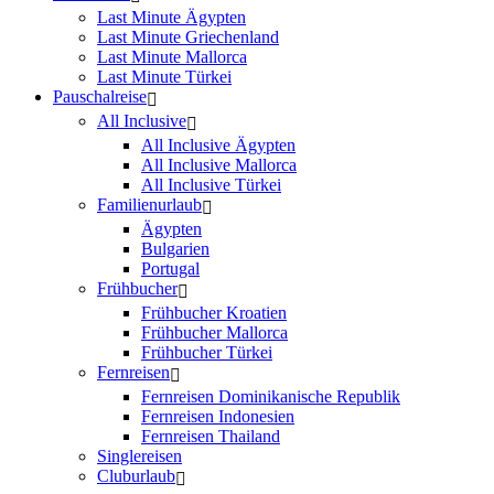
Last Minute Ägypten
Last Minute Griechenland
Last Minute Mallorca
Last Minute Türkei
Pauschalreise
All Inclusive
All Inclusive Ägypten
All Inclusive Mallorca
All Inclusive Türkei
Familienurlaub
Ägypten
Bulgarien
Portugal
Frühbucher
Frühbucher Kroatien
Frühbucher Mallorca
Frühbucher Türkei
Fernreisen
Fernreisen Dominikanische Republik
Fernreisen Indonesien
Fernreisen Thailand
Singlereisen
Cluburlaub