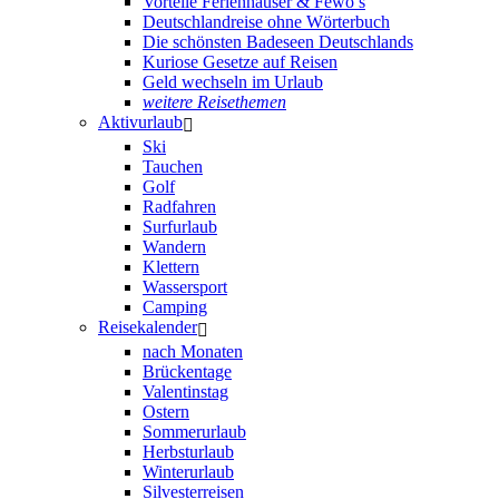
Vorteile Ferienhäuser & Fewo’s
Deutschlandreise ohne Wörterbuch
Die schönsten Badeseen Deutschlands
Kuriose Gesetze auf Reisen
Geld wechseln im Urlaub
weitere Reisethemen
Aktivurlaub
Ski
Tauchen
Golf
Radfahren
Surfurlaub
Wandern
Klettern
Wassersport
Camping
Reisekalender
nach Monaten
Brückentage
Valentinstag
Ostern
Sommerurlaub
Herbsturlaub
Winterurlaub
Silvesterreisen