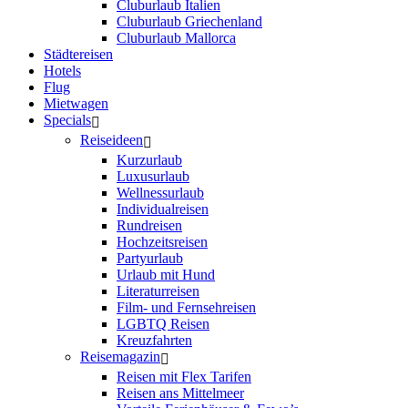
Cluburlaub Italien
Cluburlaub Griechenland
Cluburlaub Mallorca
Städtereisen
Hotels
Flug
Mietwagen
Specials
Reiseideen
Kurzurlaub
Luxusurlaub
Wellnessurlaub
Individualreisen
Rundreisen
Hochzeitsreisen
Partyurlaub
Urlaub mit Hund
Literaturreisen
Film- und Fernsehreisen
LGBTQ Reisen
Kreuzfahrten
Reisemagazin
Reisen mit Flex Tarifen
Reisen ans Mittelmeer