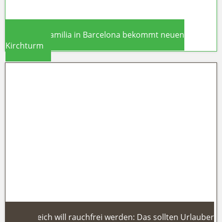
Sagrada Familia in Barcelona bekommt neuen
Kirchturm
Sagrada Familia in Barcelona
bekommt neuen Kirchturm
Frankreich will rauchfrei werden: Das sollten Urlauber