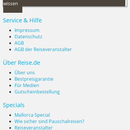
wissen
Service & Hilfe
Impressum
Datenschutz
AGB
Frankreich will rauchfrei werden:
AGB der Reiseveranstalter
Das sollten Urlauber wissen
Über Reise.de
Über uns
Bestpreisgarantie
Für Medien
Gutscheinbestellung
Specials
Mallorca Special
Wie sicher sind Pauschalreisen?
Reiseveranstalter