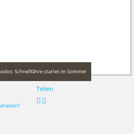
hodos: Schnellfähre startet im Sommer
Teilen
alreisen?
thiye nach Rhodos: Schnellfähre