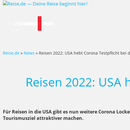
Lastminute
Pauschalreise
Städtereisen
Hotels
Flug
Mietwagen
Specials
News
Deals
Reise.de
»
News
» Reisen 2022: USA hebt Corona Testpflicht bei d
Reisen 2022: USA h
Für Reisen in die USA gibt es nun weitere Corona Locke
Tourismusziel attraktiver machen.