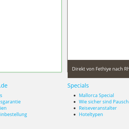
Wildcampen, wo ist es erlaubt?
Direkt von Fethiye nach R
.de
Specials
s
Mallorca Special
isgarantie
Wie sicher sind Pausch
ien
Reiseveranstalter
inbestellung
Hoteltypen
weltfreundlich
Direkt von Fe