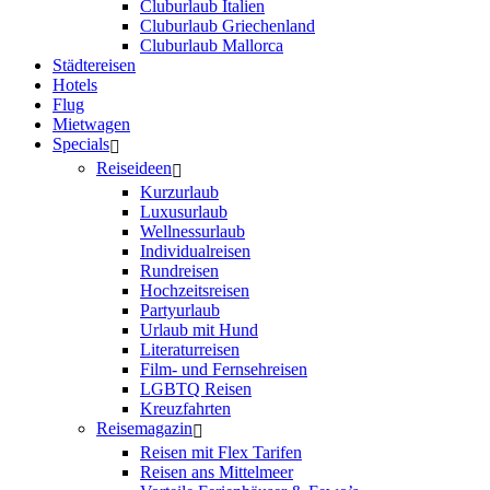
Cluburlaub Italien
Cluburlaub Griechenland
Cluburlaub Mallorca
Städtereisen
Hotels
Flug
Mietwagen
Specials
Reiseideen
Kurzurlaub
Luxusurlaub
Wellnessurlaub
Individualreisen
Rundreisen
Hochzeitsreisen
Partyurlaub
Urlaub mit Hund
Literaturreisen
Film- und Fernsehreisen
LGBTQ Reisen
Kreuzfahrten
Reisemagazin
Reisen mit Flex Tarifen
Reisen ans Mittelmeer