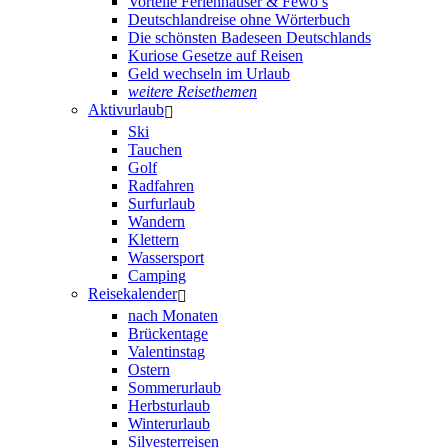
Vorteile Ferienhäuser & Fewo’s
Deutschlandreise ohne Wörterbuch
Die schönsten Badeseen Deutschlands
Kuriose Gesetze auf Reisen
Geld wechseln im Urlaub
weitere Reisethemen
Aktivurlaub
Ski
Tauchen
Golf
Radfahren
Surfurlaub
Wandern
Klettern
Wassersport
Camping
Reisekalender
nach Monaten
Brückentage
Valentinstag
Ostern
Sommerurlaub
Herbsturlaub
Winterurlaub
Silvesterreisen