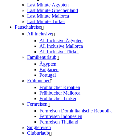
Last Minute Ägypten
Last Minute Griechenland
Last Minute Mallorca
Last Minute Türkei
Pauschalreise
All Inclusive
All Inclusive Ägypten
All Inclusive Mallorca
All Inclusive Türkei
Familienurlaub
Ägypten
Bulgarien
Portugal
Frühbucher
Frühbucher Kroatien
Frühbucher Mallorca
Frühbucher Türkei
Fernreisen
Fernreisen Dominikanische Republik
Fernreisen Indonesien
Fernreisen Thailand
Singlereisen
Cluburlaub