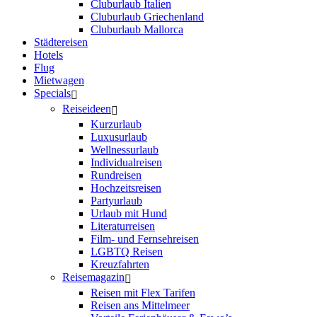
Cluburlaub Italien
Cluburlaub Griechenland
Cluburlaub Mallorca
Städtereisen
Hotels
Flug
Mietwagen
Specials
Reiseideen
Kurzurlaub
Luxusurlaub
Wellnessurlaub
Individualreisen
Rundreisen
Hochzeitsreisen
Partyurlaub
Urlaub mit Hund
Literaturreisen
Film- und Fernsehreisen
LGBTQ Reisen
Kreuzfahrten
Reisemagazin
Reisen mit Flex Tarifen
Reisen ans Mittelmeer