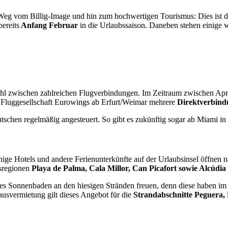
 Weg vom Billig-Image und hin zum hochwertigen Tourismus: Dies ist d
ereits
Anfang Februar
in die Urlaubssaison. Daneben stehen einige 
ahl zwischen zahlreichen Flugverbindungen. Im Zeitraum zwischen Apr
ie Fluggesellschaft Eurowings ab Erfurt/Weimar mehrere
Direktverbind
eutschen regelmäßig angesteuert. So gibt es zukünftig sogar ab Miami 
nige Hotels und andere Ferienunterkünfte auf der Urlaubsinsel öffnen n
bsregionen
Playa de Palma, Cala Millor, Can Picafort sowie Alcúdia
res Sonnenbaden an den hiesigen Stränden freuen, denn diese haben im
svermietung gilt dieses Angebot für die
Strandabschnitte Peguera,