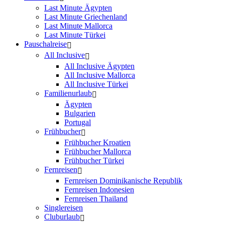
Last Minute Ägypten
Last Minute Griechenland
Last Minute Mallorca
Last Minute Türkei
Pauschalreise
All Inclusive
All Inclusive Ägypten
All Inclusive Mallorca
All Inclusive Türkei
Familienurlaub
Ägypten
Bulgarien
Portugal
Frühbucher
Frühbucher Kroatien
Frühbucher Mallorca
Frühbucher Türkei
Fernreisen
Fernreisen Dominikanische Republik
Fernreisen Indonesien
Fernreisen Thailand
Singlereisen
Cluburlaub