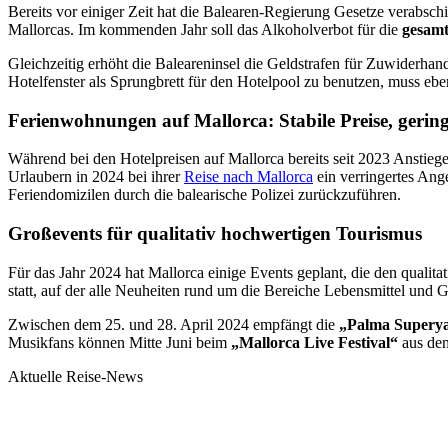
Bereits vor einiger Zeit hat die Balearen-Regierung Gesetze verabsch
Mallorcas. Im kommenden Jahr soll das Alkoholverbot für die
gesamt
Gleichzeitig erhöht die Baleareninsel die Geldstrafen für Zuwiderha
Hotelfenster als Sprungbrett für den Hotelpool zu benutzen, muss ebe
Ferienwohnungen auf Mallorca: Stabile Preise, gerin
Während bei den Hotelpreisen auf Mallorca bereits seit 2023 Anstieg
Urlaubern in 2024 bei ihrer
Reise nach Mallorca
ein verringertes Ange
Feriendomizilen durch die balearische Polizei zurückzuführen.
Großevents für qualitativ hochwertigen Tourismus
Für das Jahr 2024 hat Mallorca einige Events geplant, die den qualita
statt, auf der alle Neuheiten rund um die Bereiche Lebensmittel und 
Zwischen dem 25. und 28. April 2024 empfängt die
„Palma Supery
Musikfans können Mitte Juni beim
„Mallorca Live Festival“
aus dem
Aktuelle Reise-News