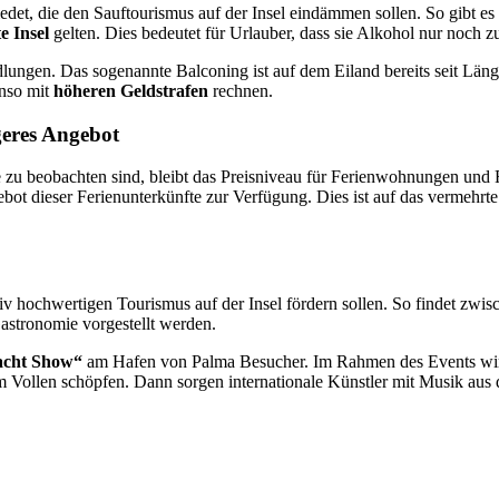
iedet, die den Sauftourismus auf der Insel eindämmen sollen. So gibt e
e Insel
gelten. Dies bedeutet für Urlauber, dass sie Alkohol nur noch 
ndlungen. Das sogenannte Balconing ist auf dem Eiland bereits seit Lä
nso mit
höheren Geldstrafen
rechnen.
geres Angebot
e zu beobachten sind, bleibt das Preisniveau für Ferienwohnungen und F
bot dieser Ferienunterkünfte zur Verfügung. Dies ist auf das vermehrte
tiv hochwertigen Tourismus auf der Insel fördern sollen. So findet zwi
Gastronomie vorgestellt werden.
acht Show“
am Hafen von Palma Besucher. Im Rahmen des Events wird 
 Vollen schöpfen. Dann sorgen internationale Künstler mit Musik aus