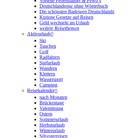
Vorteile Ferienhäuser & Fewo’s
Deutschlandreise ohne Wörterbuch
Die schönsten Badeseen Deutschlands
Kuriose Gesetze auf Reisen
Geld wechseln im Urlaub
weitere Reisethemen
Aktivurlaub
Ski
Tauchen
Golf
Radfahren
Surfurlaub
Wandern
Klettern
Wassersport
Camping
Reisekalender
nach Monaten
Brückentage
Valentinstag
Ostern
Sommerurlaub
Herbsturlaub
Winterurlaub
Silvesterreisen