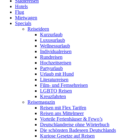
Städtereisen
Hotels
Flug
Mietwagen
Specials
Reiseideen
Kurzurlaub
Luxusurlaub
Wellnessurlaub
Individualreisen
Rundreisen
Hochzeitsreisen
Partyurlaub
Urlaub mit Hund
Literaturreisen
Film- und Fernsehreisen
LGBTQ Reisen
Kreuzfahrten
Reisemagazin
Reisen mit Flex Tarifen
Reisen ans Mittelmeer
Vorteile Ferienhäuser & Fewo’s
Deutschlandreise ohne Wörterbuch
Die schönsten Badeseen Deutschlands
Kuriose Gesetze auf Reisen