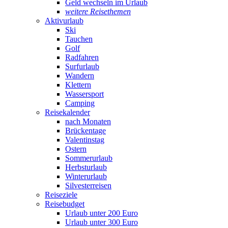
Geld wechseln im Urlaub
weitere Reisethemen
Aktivurlaub
Ski
Tauchen
Golf
Radfahren
Surfurlaub
Wandern
Klettern
Wassersport
Camping
Reisekalender
nach Monaten
Brückentage
Valentinstag
Ostern
Sommerurlaub
Herbsturlaub
Winterurlaub
Silvesterreisen
Reiseziele
Reisebudget
Urlaub unter 200 Euro
Urlaub unter 300 Euro