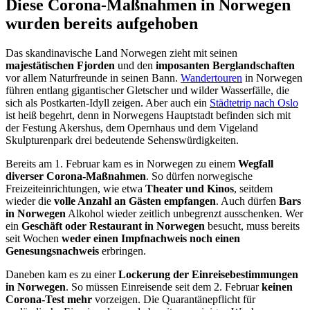
Diese Corona-Maßnahmen in Norwegen
wurden bereits aufgehoben
Das skandinavische Land Norwegen zieht mit seinen
majestätischen Fjorden
und den
imposanten Berglandschaften
vor allem Naturfreunde in seinen Bann.
Wandertouren
in Norwegen
führen entlang gigantischer Gletscher und wilder Wasserfälle, die
sich als Postkarten-Idyll zeigen. Aber auch ein
Städtetrip nach Oslo
ist heiß begehrt, denn in Norwegens Hauptstadt befinden sich mit
der Festung Akershus, dem Opernhaus und dem Vigeland
Skulpturenpark drei bedeutende Sehenswürdigkeiten.
Bereits am 1. Februar kam es in Norwegen zu einem
Wegfall
diverser Corona-Maßnahmen
. So dürfen norwegische
Freizeiteinrichtungen, wie etwa
Theater und Kinos
, seitdem
wieder die
volle Anzahl an Gästen empfangen
. Auch dürfen
Bars
in Norwegen
Alkohol wieder zeitlich unbegrenzt ausschenken. Wer
ein
Geschäft oder Restaurant in Norwegen
besucht, muss bereits
seit Wochen
weder einen Impfnachweis noch einen
Genesungsnachweis
erbringen.
Daneben kam es zu einer
Lockerung der Einreisebestimmungen
in Norwegen
. So müssen Einreisende seit dem 2. Februar
keinen
Corona-Test mehr
vorzeigen. Die Quarantänepflicht für