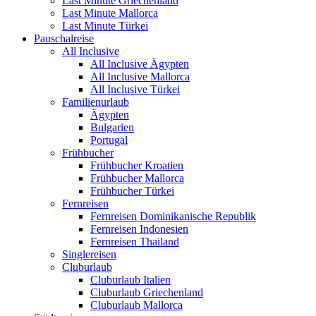
Last Minute Griechenland
Last Minute Mallorca
Last Minute Türkei
Pauschalreise
All Inclusive
All Inclusive Ägypten
All Inclusive Mallorca
All Inclusive Türkei
Familienurlaub
Ägypten
Bulgarien
Portugal
Frühbucher
Frühbucher Kroatien
Frühbucher Mallorca
Frühbucher Türkei
Fernreisen
Fernreisen Dominikanische Republik
Fernreisen Indonesien
Fernreisen Thailand
Singlereisen
Cluburlaub
Cluburlaub Italien
Cluburlaub Griechenland
Cluburlaub Mallorca