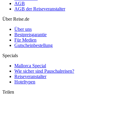
AGB
AGB der Reiseveranstalter
Rundum sorglos reisen: Worauf bei All-inclusive-Angeboten zu
Über Reise.de
achten ist
Über uns
Bestpreisgarantie
Für Medien
Gutscheinbestellung
Specials
Mallorca Special
Wie sicher sind Pauschalreisen?
Reiseveranstalter
Hoteltypen
Teilen