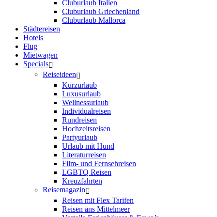
Cluburlaub Italien
Cluburlaub Griechenland
Cluburlaub Mallorca
Städtereisen
Hotels
Flug
Mietwagen
Specials
Reiseideen
Kurzurlaub
Luxusurlaub
Wellnessurlaub
Individualreisen
Rundreisen
Hochzeitsreisen
Partyurlaub
Urlaub mit Hund
Literaturreisen
Film- und Fernsehreisen
LGBTQ Reisen
Kreuzfahrten
Reisemagazin
Reisen mit Flex Tarifen
Reisen ans Mittelmeer