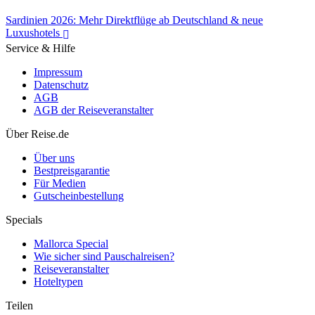
Sardinien 2026: Mehr Direktflüge ab Deutschland & neue
Luxushotels
Service & Hilfe
Impressum
Datenschutz
AGB
AGB der Reiseveranstalter
Sardinien 2026: Mehr Direktflüge ab Deutschland & neue
Luxushotels
Über Reise.de
Über uns
Bestpreisgarantie
Für Medien
Gutscheinbestellung
Specials
Mallorca Special
Wie sicher sind Pauschalreisen?
Reiseveranstalter
Hoteltypen
Teilen