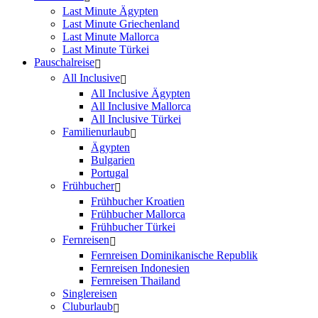
Last Minute Ägypten
Last Minute Griechenland
Last Minute Mallorca
Last Minute Türkei
Pauschalreise
All Inclusive
All Inclusive Ägypten
All Inclusive Mallorca
All Inclusive Türkei
Familienurlaub
Ägypten
Bulgarien
Portugal
Frühbucher
Frühbucher Kroatien
Frühbucher Mallorca
Frühbucher Türkei
Fernreisen
Fernreisen Dominikanische Republik
Fernreisen Indonesien
Fernreisen Thailand
Singlereisen
Cluburlaub