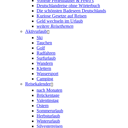
Vorteile Ferienhäuser & Fewo’s
Deutschlandreise ohne Wörterbuch
Die schönsten Badeseen Deutschlands
Kuriose Gesetze auf Reisen
Geld wechseln im Urlaub
weitere Reisethemen
Aktivurlaub
Ski
Tauchen
Golf
Radfahren
Surfurlaub
Wandern
Klettern
Wassersport
Camping
Reisekalender
nach Monaten
Brückentage
Valentinstag
Ostern
Sommerurlaub
Herbsturlaub
Winterurlaub
Silvesterreisen