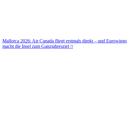
Mallorca 2026: Air Canada fliegt erstmals direkt – und Eurowings
macht die Insel zum Ganzjahresziel
Mallorca 2026: Air Canada fliegt erstmals direkt – und Eurowings
macht die Insel zum Ganzjahresziel