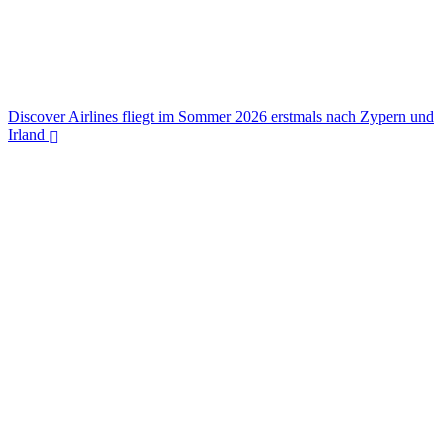
Discover Airlines fliegt im Sommer 2026 erstmals nach Zypern und
Irland
Discover Airlines fliegt im Sommer 2026 erstmals nach Zypern und
Irland