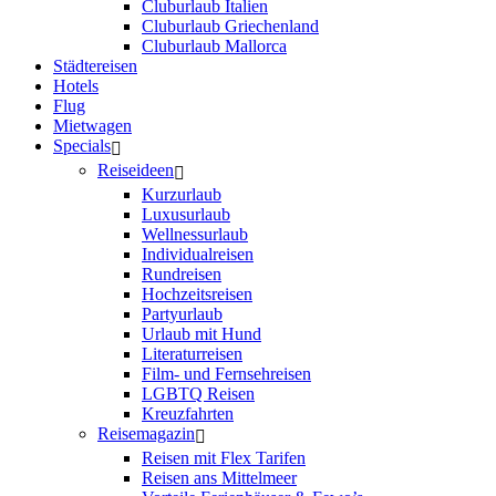
Cluburlaub Italien
Cluburlaub Griechenland
Cluburlaub Mallorca
Städtereisen
Hotels
Flug
Mietwagen
Specials
Reiseideen
Kurzurlaub
Luxusurlaub
Wellnessurlaub
Individualreisen
Rundreisen
Hochzeitsreisen
Partyurlaub
Urlaub mit Hund
Literaturreisen
Film- und Fernsehreisen
LGBTQ Reisen
Kreuzfahrten
Reisemagazin
Reisen mit Flex Tarifen
Reisen ans Mittelmeer