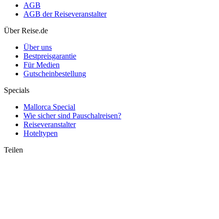
AGB
AGB der Reiseveranstalter
Sardinien 2026: Mehr Direktflüge ab Deutschland & neue
Luxushotels
Über Reise.de
Über uns
Bestpreisgarantie
Für Medien
Gutscheinbestellung
Specials
Mallorca Special
Wie sicher sind Pauschalreisen?
Reiseveranstalter
Hoteltypen
Teilen