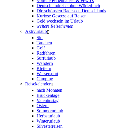
Vorteile Ferienhäuser & Fewo’s
Deutschlandreise ohne Wörterbuch
Die schönsten Badeseen Deutschlands
Kuriose Gesetze auf Reisen
Geld wechseln im Urlaub
weitere Reisethemen
Aktivurlaub
Ski
Tauchen
Golf
Radfahren
Surfurlaub
Wandern
Klettern
Wassersport
Camping
Reisekalender
nach Monaten
Brückentage
Valentinstag
Ostern
Sommerurlaub
Herbsturlaub
Winterurlaub
Silvesterreisen