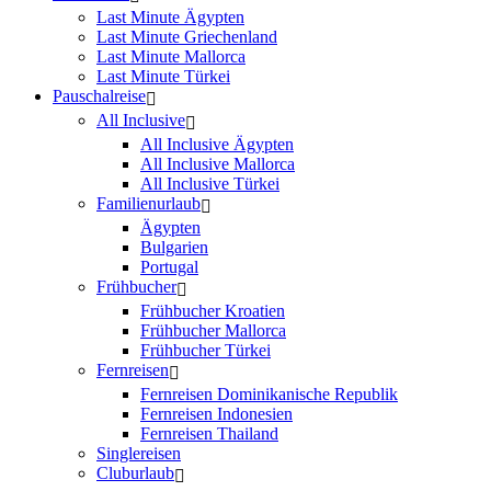
Last Minute Ägypten
Last Minute Griechenland
Last Minute Mallorca
Last Minute Türkei
Pauschalreise
All Inclusive
All Inclusive Ägypten
All Inclusive Mallorca
All Inclusive Türkei
Familienurlaub
Ägypten
Bulgarien
Portugal
Frühbucher
Frühbucher Kroatien
Frühbucher Mallorca
Frühbucher Türkei
Fernreisen
Fernreisen Dominikanische Republik
Fernreisen Indonesien
Fernreisen Thailand
Singlereisen
Cluburlaub