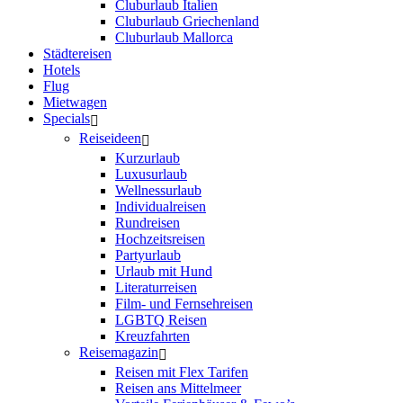
Cluburlaub Italien
Cluburlaub Griechenland
Cluburlaub Mallorca
Städtereisen
Hotels
Flug
Mietwagen
Specials
Reiseideen
Kurzurlaub
Luxusurlaub
Wellnessurlaub
Individualreisen
Rundreisen
Hochzeitsreisen
Partyurlaub
Urlaub mit Hund
Literaturreisen
Film- und Fernsehreisen
LGBTQ Reisen
Kreuzfahrten
Reisemagazin
Reisen mit Flex Tarifen
Reisen ans Mittelmeer