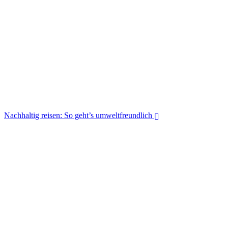
Wildcampen, wo ist es erlaubt?
Nachhaltig reisen: So geht’s umweltfreundlich
Nachhaltig reisen: So geht’s umweltfreundlich