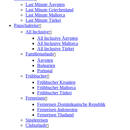
Last Minute Ägypten
Last Minute Griechenland
Last Minute Mallorca
Last Minute Türkei
Pauschalreise
All Inclusive
All Inclusive Ägypten
All Inclusive Mallorca
All Inclusive Türkei
Familienurlaub
Ägypten
Bulgarien
Portugal
Frühbucher
Frühbucher Kroatien
Frühbucher Mallorca
Frühbucher Türkei
Fernreisen
Fernreisen Dominikanische Republik
Fernreisen Indonesien
Fernreisen Thailand
Singlereisen
Cluburlaub