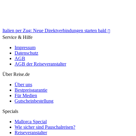
Italien per Zug: Neue Direktverbindungen starten bald
Service & Hilfe
Impressum
Datenschutz
AGB
AGB der Reiseveranstalter
Italien per Zug: Neue Direktverbindungen starten bald
Über Reise.de
Über uns
Bestpreisgarantie
Für Medien
Gutscheinbestellung
Specials
Mallorca Special
Wie sicher sind Pauschalreisen?
Reiseveranstalter