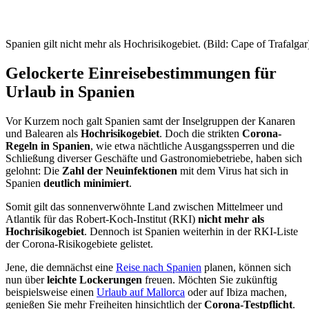
Spanien gilt nicht mehr als Hochrisikogebiet. (Bild: Cape of Trafalgar
Gelockerte Einreisebestimmungen für
Urlaub in Spanien
Vor Kurzem noch galt Spanien samt der Inselgruppen der Kanaren
und Balearen als
Hochrisikogebiet
. Doch die strikten
Corona-
Regeln in Spanien
, wie etwa nächtliche Ausgangssperren und die
Schließung diverser Geschäfte und Gastronomiebetriebe, haben sich
gelohnt: Die
Zahl der Neuinfektionen
mit dem Virus hat sich in
Spanien
deutlich minimiert
.
Somit gilt das sonnenverwöhnte Land zwischen Mittelmeer und
Atlantik für das Robert-Koch-Institut (RKI)
nicht mehr als
Hochrisikogebiet
. Dennoch ist Spanien weiterhin in der RKI-Liste
der Corona-Risikogebiete gelistet.
Jene, die demnächst eine
Reise nach Spanien
planen, können sich
nun über
leichte Lockerungen
freuen. Möchten Sie zukünftig
beispielsweise einen
Urlaub auf Mallorca
oder auf Ibiza machen,
genießen Sie mehr Freiheiten hinsichtlich der
Corona-Testpflicht
.