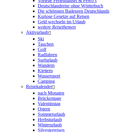
Vorteile Ferienhäuser & Fewo’s
Deutschlandreise ohne Wörterbuch
Die schönsten Badeseen Deutschlands
Kuriose Gesetze auf Reisen
Geld wechseln im Urlaub
weitere Reisethemen
Aktivurlaub
Ski
Tauchen
Golf
Radfahren
Surfurlaub
Wandern
Klettern
Wassersport
Camping
Reisekalender
nach Monaten
Brückentage
Valentinstag
Ostern
Sommerurlaub
Herbsturlaub
Winterurlaub
Silvesterreisen