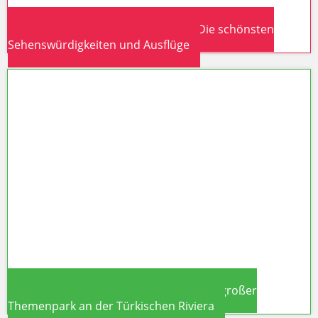
Antalya & Türkische Riviera 2026: Die schönsten
Sehenswürdigkeiten und Ausflüge
Antalya & Türkische Riviera 2026:
Die schönsten Sehenswürdigkeiten
und Ausflüge
The Land of Legends in Belek: Türkeis großer
Themenpark an der Türkischen Riviera