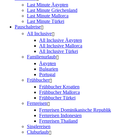
Last Minute Ägypten
Last Minute Griechenland
Last Minute Mallorca
Last Minute Türkei
Pauschalreise
All Inclusive
All Inclusive Ägypten
All Inclusive Mallorca
All Inclusive Türkei
Familienurlaub
Ägypten
Bulgarien
Portugal
Frühbucher
Frühbucher Kroatien
Frühbucher Mallorca
Frühbucher Türkei
Fernreisen
Fernreisen Dominikanische Republik
Fernreisen Indonesien
Fernreisen Thailand
Singlereisen
Cluburlaub