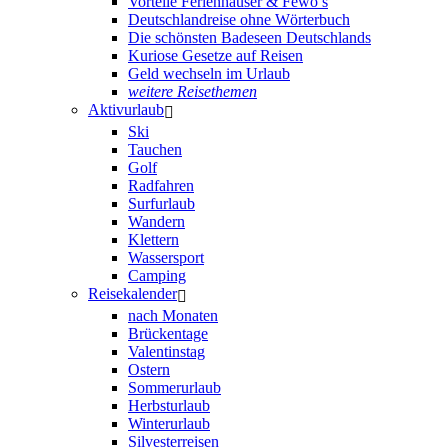
Vorteile Ferienhäuser & Fewo’s
Deutschlandreise ohne Wörterbuch
Die schönsten Badeseen Deutschlands
Kuriose Gesetze auf Reisen
Geld wechseln im Urlaub
weitere Reisethemen
Aktivurlaub
Ski
Tauchen
Golf
Radfahren
Surfurlaub
Wandern
Klettern
Wassersport
Camping
Reisekalender
nach Monaten
Brückentage
Valentinstag
Ostern
Sommerurlaub
Herbsturlaub
Winterurlaub
Silvesterreisen