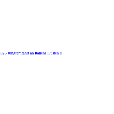
026 Jungfernfahrt an Italiens Küsten
Viking Mira & Ori