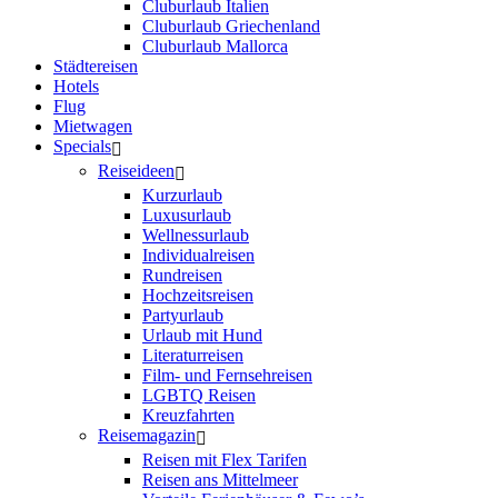
Cluburlaub Italien
Cluburlaub Griechenland
Cluburlaub Mallorca
Städtereisen
Hotels
Flug
Mietwagen
Specials
Reiseideen
Kurzurlaub
Luxusurlaub
Wellnessurlaub
Individualreisen
Rundreisen
Hochzeitsreisen
Partyurlaub
Urlaub mit Hund
Literaturreisen
Film- und Fernsehreisen
LGBTQ Reisen
Kreuzfahrten
Reisemagazin
Reisen mit Flex Tarifen
Reisen ans Mittelmeer