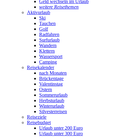
Geld wechseln im Urlaub
weitere Reisethemen
Aktivurlaub
Ski
Tauchen
Golf
Radfahren
Surfurlaub
Wandern
Klettern
Wassersport
Camping
Reisekalender
nach Monaten
Brückentage
Valentinstag
Ostern
Sommerurlaub
Herbsturlaub
Winterurlaub
Silvesterreisen
Reiseziele
Reisebudget
Urlaub unter 200 Euro
Urlaub unter 300 Euro