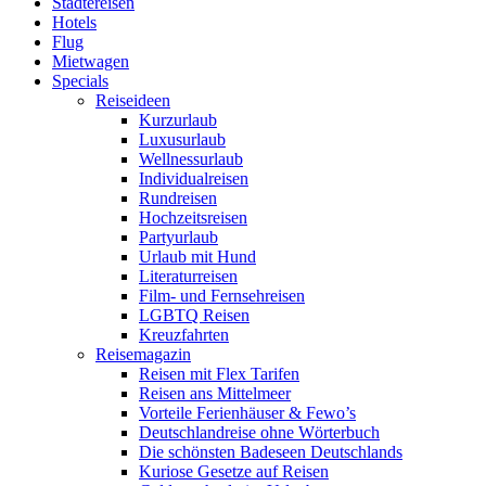
Städtereisen
Hotels
Flug
Mietwagen
Specials
Reiseideen
Kurzurlaub
Luxusurlaub
Wellnessurlaub
Individualreisen
Rundreisen
Hochzeitsreisen
Partyurlaub
Urlaub mit Hund
Literaturreisen
Film- und Fernsehreisen
LGBTQ Reisen
Kreuzfahrten
Reisemagazin
Reisen mit Flex Tarifen
Reisen ans Mittelmeer
Vorteile Ferienhäuser & Fewo’s
Deutschlandreise ohne Wörterbuch
Die schönsten Badeseen Deutschlands
Kuriose Gesetze auf Reisen