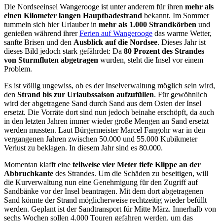
Die Nordseeinsel Wangerooge ist unter anderem für ihren
mehr als
einen Kilometer langen Hauptbadestrand
bekannt. Im Sommer
tummeln sich hier Urlauber in
mehr als 1.000 Strandkörben
und
genießen während ihrer
Ferien auf Wangerooge
das warme Wetter,
sanfte Brisen und den
Ausblick auf die Nordsee
. Dieses Jahr ist
dieses Bild jedoch stark gefährdet: Da
80 Prozent des Strandes
von Sturmfluten abgetragen
wurden, steht die Insel vor einem
Problem.
Es ist völlig ungewiss, ob es der Inselverwaltung möglich sein wird,
den
Strand bis zur Urlaubssaison aufzufüllen
. Für gewöhnlich
wird der abgetragene Sand durch Sand aus dem Osten der Insel
ersetzt. Die Vorräte dort sind nun jedoch beinahe erschöpft, da auch
in den letzten Jahren immer wieder große Mengen an Sand ersetzt
werden mussten. Laut Bürgermeister Marcel Fangohr war in den
vergangenen Jahren zwischen 50.000 und 55.000 Kubikmeter
Verlust zu beklagen. In diesem Jahr sind es 80.000.
Momentan klafft eine
teilweise vier Meter tiefe Klippe an der
Abbruchkante
des Strandes. Um die Schäden zu beseitigen, will
die Kurverwaltung nun eine Genehmigung für den Zugriff auf
Sandbänke vor der Insel beantragen. Mit dem dort abgetragenen
Sand könnte der Strand möglicherweise rechtzeitig wieder befüllt
werden. Geplant ist der Sandtransport für Mitte März. Innerhalb von
sechs Wochen sollen 4.000 Touren gefahren werden, um das