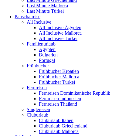
Last Minute Griechenland
Last Minute Mallorca
Last Minute Türkei
Pauschalreise
All Inclusive
All Inclusive Ägypten
All Inclusive Mallorca
All Inclusive Türkei
Familienurlaub
Ägypten
Bulgarien
Portugal
Frühbucher
Frühbucher Kroatien
Frühbucher Mallorca
Frühbucher Türkei
Fernreisen
Fernreisen Dominikanische Republik
Fernreisen Indonesien
Fernreisen Thailand
Singlereisen
Cluburlaub
Cluburlaub Italien
Cluburlaub Griechenland
Cluburlaub Mallorca