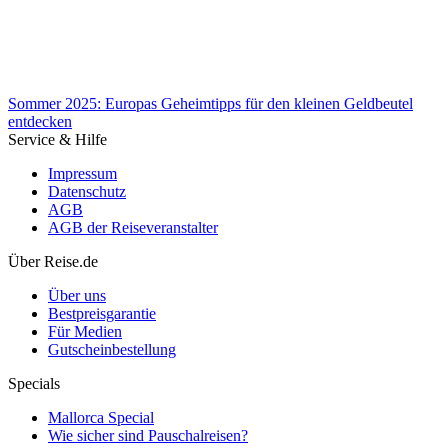
Sommer 2025: Europas Geheimtipps für den kleinen Geldbeutel
entdecken
Service & Hilfe
Impressum
Datenschutz
AGB
AGB der Reiseveranstalter
Sommer 2025: Europas Geheimtipps für den kleinen Geldbeutel
Über Reise.de
entdecken
Über uns
Bestpreisgarantie
Für Medien
Gutscheinbestellung
Specials
Mallorca Special
Wie sicher sind Pauschalreisen?