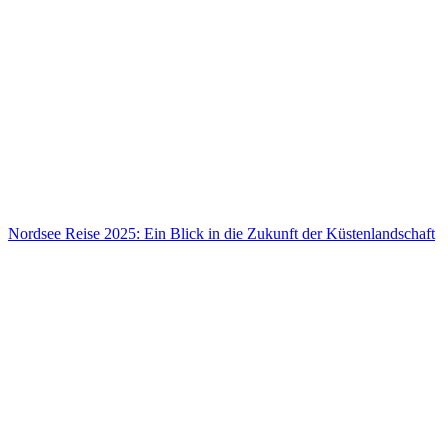
Sommerurlaub in Deutschland 2026: Strand, Berge & Seen
Nordsee Reise 2025: Ein Blick in die Zukunft der Küstenlandschaft
Nordsee Reise 2025: Ein Blick in die Zukunft der Küstenlandschaft