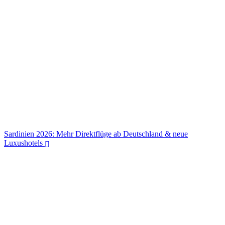
Marokko als Innovations-Hub: UN Tourism eröffnet erstes Afrika-
Büro in Rabat – was das für deinen Lastminute-Urlaub bedeutet
Sardinien 2026: Mehr Direktflüge ab Deutschland & neue
Luxushotels
Sardinien 2026: Mehr Direktflüge ab Deutschland & neue
Luxushotels