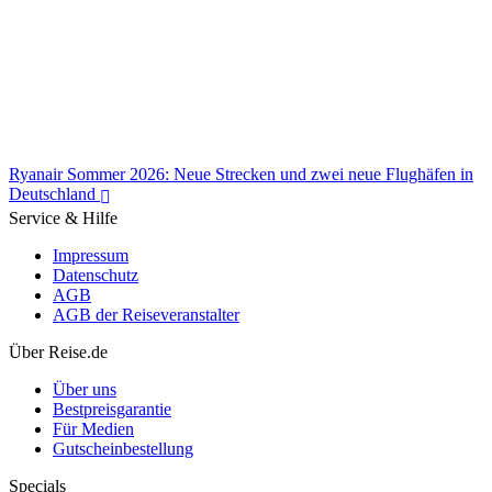
Ryanair Sommer 2026: Neue Strecken und zwei neue Flughäfen in
Deutschland
Service & Hilfe
Impressum
Datenschutz
AGB
AGB der Reiseveranstalter
Ryanair Sommer 2026: Neue Strecken und zwei neue Flughäfen in
Deutschland
Über Reise.de
Über uns
Bestpreisgarantie
Für Medien
Gutscheinbestellung
Specials