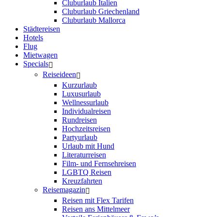
Cluburlaub Italien
Cluburlaub Griechenland
Cluburlaub Mallorca
Städtereisen
Hotels
Flug
Mietwagen
Specials
Reiseideen
Kurzurlaub
Luxusurlaub
Wellnessurlaub
Individualreisen
Rundreisen
Hochzeitsreisen
Partyurlaub
Urlaub mit Hund
Literaturreisen
Film- und Fernsehreisen
LGBTQ Reisen
Kreuzfahrten
Reisemagazin
Reisen mit Flex Tarifen
Reisen ans Mittelmeer