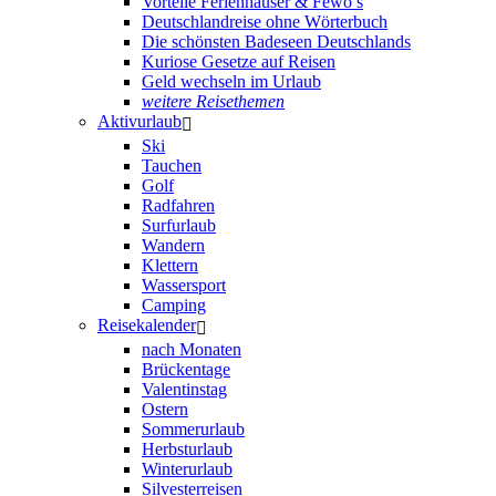
Vorteile Ferienhäuser & Fewo’s
Deutschlandreise ohne Wörterbuch
Die schönsten Badeseen Deutschlands
Kuriose Gesetze auf Reisen
Geld wechseln im Urlaub
weitere Reisethemen
Aktivurlaub
Ski
Tauchen
Golf
Radfahren
Surfurlaub
Wandern
Klettern
Wassersport
Camping
Reisekalender
nach Monaten
Brückentage
Valentinstag
Ostern
Sommerurlaub
Herbsturlaub
Winterurlaub
Silvesterreisen