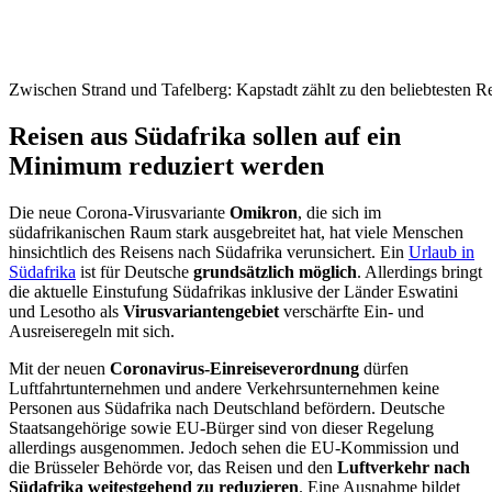
Zwischen Strand und Tafelberg: Kapstadt zählt zu den beliebtesten Re
Reisen aus Südafrika sollen auf ein
Minimum reduziert werden
Die neue Corona-Virusvariante
Omikron
, die sich im
südafrikanischen Raum stark ausgebreitet hat, hat viele Menschen
hinsichtlich des Reisens nach Südafrika verunsichert. Ein
Urlaub in
Südafrika
ist für Deutsche
grundsätzlich möglich
. Allerdings bringt
die aktuelle Einstufung Südafrikas inklusive der Länder Eswatini
und Lesotho als
Virusvariantengebiet
verschärfte Ein- und
Ausreiseregeln mit sich.
Mit der neuen
Coronavirus-Einreiseverordnung
dürfen
Luftfahrtunternehmen und andere Verkehrsunternehmen keine
Personen aus Südafrika nach Deutschland befördern. Deutsche
Staatsangehörige sowie EU-Bürger sind von dieser Regelung
allerdings ausgenommen. Jedoch sehen die EU-Kommission und
die Brüsseler Behörde vor, das Reisen und den
Luftverkehr nach
Südafrika weitestgehend zu reduzieren
. Eine Ausnahme bildet