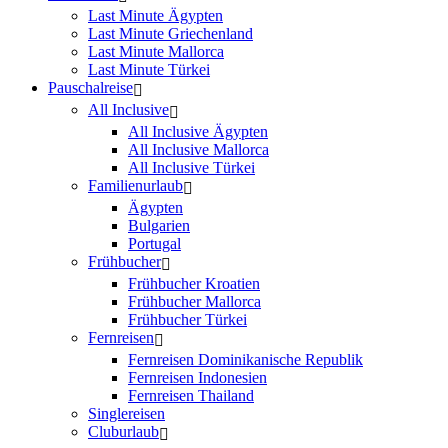
Last Minute Ägypten
Last Minute Griechenland
Last Minute Mallorca
Last Minute Türkei
Pauschalreise
All Inclusive
All Inclusive Ägypten
All Inclusive Mallorca
All Inclusive Türkei
Familienurlaub
Ägypten
Bulgarien
Portugal
Frühbucher
Frühbucher Kroatien
Frühbucher Mallorca
Frühbucher Türkei
Fernreisen
Fernreisen Dominikanische Republik
Fernreisen Indonesien
Fernreisen Thailand
Singlereisen
Cluburlaub