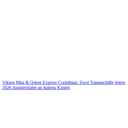
Viking Mira & Orient Express Corinthian: Zwei Traumschiffe feiern
2026 Jungfernfahrt an Italiens Küsten
Viking Mira & Orient Express Corinthian: Zwei Traumschiffe feiern