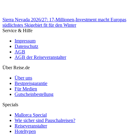
Sierra Nevada 2026/27: 17-Millionen-Investment macht Europas
südlichstes Skigebiet fit für den Winter
Service & Hilfe
Impressum
Datenschutz
AGB
AGB der Reiseveranstalter
Sierra Nevada 2026/27: 17-Millionen-Investment macht Europas
Über Reise.de
südlichstes Skigebiet fit für den Winter
Über uns
Bestpreisgarantie
Für Medien
Gutscheinbestellung
Specials
Mallorca Special
Wie sicher sind Pauschalreisen?
Reiseveranstalter
Hoteltypen