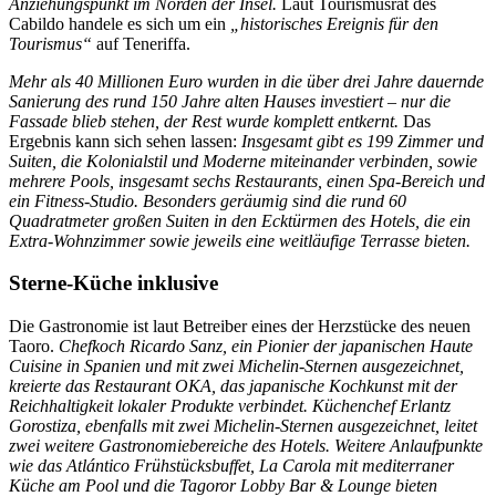
Anziehungspunkt im Norden der Insel.
Laut Tourismusrat des
Cabildo handele es sich um ein
„historisches Ereignis für den
Tourismus“
auf Teneriffa.
Mehr als 40 Millionen Euro wurden in die über drei Jahre dauernde
Sanierung des rund 150 Jahre alten Hauses investiert – nur die
Fassade blieb stehen, der Rest wurde komplett entkernt.
Das
Ergebnis kann sich sehen lassen:
Insgesamt gibt es 199 Zimmer und
Suiten, die Kolonialstil und Moderne miteinander verbinden, sowie
mehrere Pools, insgesamt sechs Restaurants, einen Spa-Bereich und
ein Fitness-Studio.
Besonders geräumig sind die rund 60
Quadratmeter großen Suiten in den Ecktürmen des Hotels, die ein
Extra-Wohnzimmer sowie jeweils eine weitläufige Terrasse bieten.
Sterne-Küche inklusive
Die Gastronomie ist laut Betreiber eines der Herzstücke des neuen
Taoro.
Chefkoch Ricardo Sanz, ein Pionier der japanischen Haute
Cuisine in Spanien und mit zwei Michelin-Sternen ausgezeichnet,
kreierte das Restaurant OKA, das japanische Kochkunst mit der
Reichhaltigkeit lokaler Produkte verbindet.
Küchenchef Erlantz
Gorostiza, ebenfalls mit zwei Michelin-Sternen ausgezeichnet, leitet
zwei weitere Gastronomiebereiche des Hotels.
Weitere Anlaufpunkte
wie das Atlántico Frühstücksbuffet, La Carola mit mediterraner
Küche am Pool und die Tagoror Lobby Bar & Lounge bieten