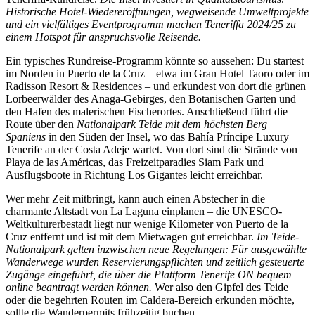
Historische Hotel-Wiedereröffnungen, wegweisende Umweltprojekte
und ein vielfältiges Eventprogramm machen Teneriffa 2024/25 zu
einem Hotspot für anspruchsvolle Reisende.
Ein typisches Rundreise-Programm könnte so aussehen: Du startest
im Norden in Puerto de la Cruz – etwa im Gran Hotel Taoro oder im
Radisson Resort & Residences – und erkundest von dort die grünen
Lorbeerwälder des Anaga-Gebirges, den Botanischen Garten und
den Hafen des malerischen Fischerortes. Anschließend führt die
Route über den
Nationalpark Teide mit dem höchsten Berg
Spaniens
in den Süden der Insel, wo das Bahía Príncipe Luxury
Tenerife an der Costa Adeje wartet. Von dort sind die Strände von
Playa de las Américas, das Freizeitparadies Siam Park und
Ausflugsboote in Richtung Los Gigantes leicht erreichbar.
Wer mehr Zeit mitbringt, kann auch einen Abstecher in die
charmante Altstadt von La Laguna einplanen – die UNESCO-
Weltkulturerbestadt liegt nur wenige Kilometer von Puerto de la
Cruz entfernt und ist mit dem Mietwagen gut erreichbar.
Im Teide-
Nationalpark gelten inzwischen neue Regelungen: Für ausgewählte
Wanderwege wurden Reservierungspflichten und zeitlich gesteuerte
Zugänge eingeführt, die über die Plattform Tenerife ON bequem
online beantragt werden können.
Wer also den Gipfel des Teide
oder die begehrten Routen im Caldera-Bereich erkunden möchte,
sollte die Wanderpermits frühzeitig buchen.