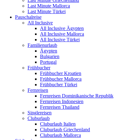
Last Minute Griechenland
Last Minute Mallorca
Last Minute Türkei
Pauschalreise
All Inclusive
All Inclusive Ägypten
All Inclusive Mallorca
All Inclusive Türkei
Familienurlaub
Ägypten
Bulgarien
Portugal
Frühbucher
Frühbucher Kroatien
Frühbucher Mallorca
Frühbucher Türkei
Fernreisen
Fernreisen Dominikanische Republik
Fernreisen Indonesien
Fernreisen Thailand
Singlereisen
Cluburlaub
Cluburlaub Italien
Cluburlaub Griechenland
Cluburlaub Mallorca