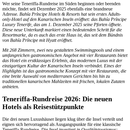
Wer seine Teneriffa-Rundreise im Süden beginnen oder beenden
möchte, findet seit Dezember 2025 ebenfalls eine brandneue
Adresse.
Bahía Príncipe Hotels & Resorts hat sein erstes Adults-
only-Hotel auf den Kanarischen Inseln eröffnet: das Bahía Príncipe
Luxury Tenerife, das am 1. Dezember 2025 seine Pforten öffnete.
Diese neue Unterkunft markiert einen bedeutenden Schritt für die
Resortmarke, da es auch das erste Haus ist, das seit dem Bündnis
von Bahía Príncipe mit Hyatt eröffnet.
Mit 268 Zimmern, zwei neu gestalteten Swimmingpools und einem
umfangreichen gastronomischen Angebot mit vier Restaurants bietet
das Hotel ein erstklassiges Erlebnis, das modernen Luxus mit der
einzigartigen Kultur der Kanarischen Inseln verbindet.
Eines der
Highlights ist das gastronomische Konzept mit vier Restaurants, die
eine breite Auswahl von mediterranen Gerichten bis hin zu
traditionellen kanarischen Mahlzeiten mit frischen, lokalen Zutaten
anbieten.
Teneriffa-Rundreise 2026: Die neuen
Hotels als Reisestützpunkte
Die drei neuen Luxushäuser liegen klug über die Insel verteilt und
eignen sich hervorragend als Ausgangspunkte für eine klassische
Teneriffa-Rundreise.
Die Insel investiert in Qualitätstourismus: