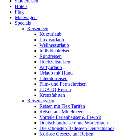
Städtereisen
Hotels
Flug
Mietwagen
Specials
Reiseideen
Kurzurlaub
Luxusurlaub
Wellnessurlaub
Individualreisen
Rundreisen
Hochzeitsreisen
Partyurlaub
Urlaub mit Hund
Literaturreisen
Film- und Fernsehreisen
LGBTQ Reisen
Kreuzfahrten
Reisemagazin
Reisen mit Flex Tarifen
Reisen ans Mittelmeer
Vorteile Ferienhäuser & Fewo’s
Deutschlandreise ohne Wörterbuch
Die schönsten Badeseen Deutschlands
Kuriose Gesetze auf Reisen