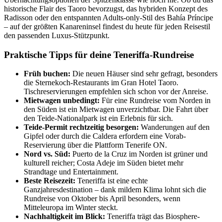
historische Flair des Taoro bevorzugst, das hybriden Konzept des
Radisson oder den entspannten Adults-only-Stil des Bahía Príncipe
– auf der größten Kanareninsel findest du heute für jeden Reisestil
den passenden Luxus-Stützpunkt.
Praktische Tipps für deine Teneriffa-Rundreise
Früh buchen:
Die neuen Häuser sind sehr gefragt, besonders
die Sternekoch-Restaurants im Gran Hotel Taoro.
Tischreservierungen empfehlen sich schon vor der Anreise.
Mietwagen unbedingt:
Für eine Rundreise vom Norden in
den Süden ist ein Mietwagen unverzichtbar. Die Fahrt über
den Teide-Nationalpark ist ein Erlebnis für sich.
Teide-Permit rechtzeitig besorgen:
Wanderungen auf den
Gipfel oder durch die Caldera erfordern eine Vorab-
Reservierung über die Plattform Tenerife ON.
Nord vs. Süd:
Puerto de la Cruz im Norden ist grüner und
kulturell reicher; Costa Adeje im Süden bietet mehr
Strandtage und Entertainment.
Beste Reisezeit:
Teneriffa ist eine echte
Ganzjahresdestination – dank mildem Klima lohnt sich die
Rundreise von Oktober bis April besonders, wenn
Mitteleuropa im Winter steckt.
Nachhaltigkeit im Blick:
Teneriffa trägt das Biosphere-