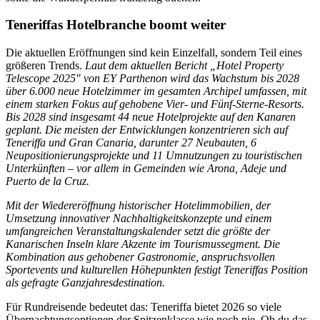
Teneriffas Hotelbranche boomt weiter
Die aktuellen Eröffnungen sind kein Einzelfall, sondern Teil eines
größeren Trends.
Laut dem aktuellen Bericht „Hotel Property
Telescope 2025″ von EY Parthenon wird das Wachstum bis 2028
über 6.000 neue Hotelzimmer im gesamten Archipel umfassen, mit
einem starken Fokus auf gehobene Vier- und Fünf-Sterne-Resorts.
Bis 2028 sind insgesamt 44 neue Hotelprojekte auf den Kanaren
geplant.
Die meisten der Entwicklungen konzentrieren sich auf
Teneriffa und Gran Canaria, darunter 27 Neubauten, 6
Neupositionierungsprojekte und 11 Umnutzungen zu touristischen
Unterkünften – vor allem in Gemeinden wie Arona, Adeje und
Puerto de la Cruz.
Mit der Wiedereröffnung historischer Hotelimmobilien, der
Umsetzung innovativer Nachhaltigkeitskonzepte und einem
umfangreichen Veranstaltungskalender setzt die größte der
Kanarischen Inseln klare Akzente im Tourismussegment. Die
Kombination aus gehobener Gastronomie, anspruchsvollen
Sportevents und kulturellen Höhepunkten festigt Teneriffas Position
als gefragte Ganzjahresdestination.
Für Rundreisende bedeutet das: Teneriffa bietet 2026 so viele
Übernachtungsoptionen der Spitzenklasse wie noch nie. Ob du das