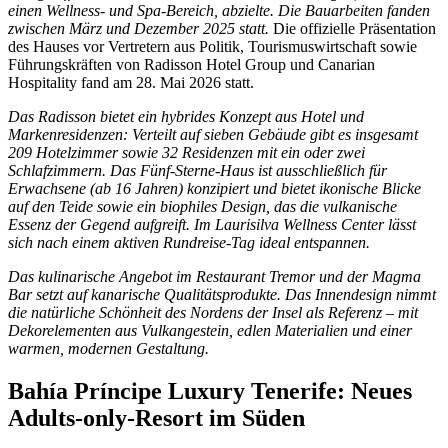
einen Wellness- und Spa-Bereich, abzielte. Die Bauarbeiten fanden
zwischen März und Dezember 2025 statt.
Die offizielle Präsentation
des Hauses vor Vertretern aus Politik, Tourismuswirtschaft sowie
Führungskräften von Radisson Hotel Group und Canarian
Hospitality fand am 28. Mai 2026 statt.
Das Radisson bietet ein hybrides Konzept aus Hotel und
Markenresidenzen: Verteilt auf sieben Gebäude gibt es insgesamt
209 Hotelzimmer sowie 32 Residenzen mit ein oder zwei
Schlafzimmern.
Das Fünf-Sterne-Haus ist ausschließlich für
Erwachsene (ab 16 Jahren) konzipiert und bietet ikonische Blicke
auf den Teide sowie ein biophiles Design, das die vulkanische
Essenz der Gegend aufgreift. Im Laurisilva Wellness Center lässt
sich nach einem aktiven Rundreise-Tag ideal entspannen.
Das kulinarische Angebot im Restaurant Tremor und der Magma
Bar setzt auf kanarische Qualitätsprodukte. Das Innendesign nimmt
die natürliche Schönheit des Nordens der Insel als Referenz – mit
Dekorelementen aus Vulkangestein, edlen Materialien und einer
warmen, modernen Gestaltung.
Bahía Príncipe Luxury Tenerife: Neues
Adults-only-Resort im Süden