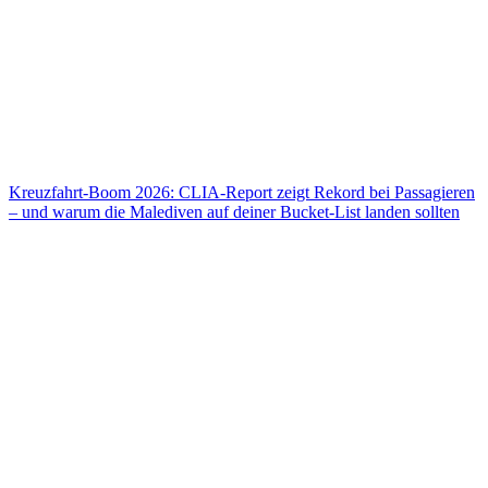
2026 Jungfernfahrt an Italiens Küsten
Kreuzfahrt-Boom 2026: CLIA-Report zeigt Rekord bei Passagieren
– und warum die Malediven auf deiner Bucket-List landen sollten
Kreuzfahrt-Boom 2026: CLIA-Report zeigt Rekord bei Passagieren
– und warum die Malediven auf deiner Bucket-List landen sollten