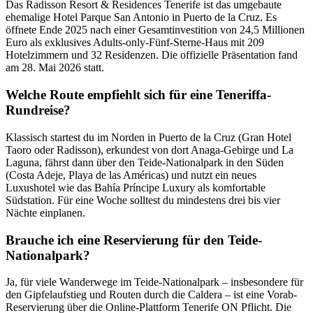
Das Radisson Resort & Residences Tenerife ist das umgebaute
ehemalige Hotel Parque San Antonio in Puerto de la Cruz. Es
öffnete Ende 2025 nach einer Gesamtinvestition von 24,5 Millionen
Euro als exklusives Adults-only-Fünf-Sterne-Haus mit 209
Hotelzimmern und 32 Residenzen. Die offizielle Präsentation fand
am 28. Mai 2026 statt.
Welche Route empfiehlt sich für eine Teneriffa-
Rundreise?
Klassisch startest du im Norden in Puerto de la Cruz (Gran Hotel
Taoro oder Radisson), erkundest von dort Anaga-Gebirge und La
Laguna, fährst dann über den Teide-Nationalpark in den Süden
(Costa Adeje, Playa de las Américas) und nutzt ein neues
Luxushotel wie das Bahía Príncipe Luxury als komfortable
Südstation. Für eine Woche solltest du mindestens drei bis vier
Nächte einplanen.
Brauche ich eine Reservierung für den Teide-
Nationalpark?
Ja, für viele Wanderwege im Teide-Nationalpark – insbesondere für
den Gipfelaufstieg und Routen durch die Caldera – ist eine Vorab-
Reservierung über die Online-Plattform Tenerife ON Pflicht. Die