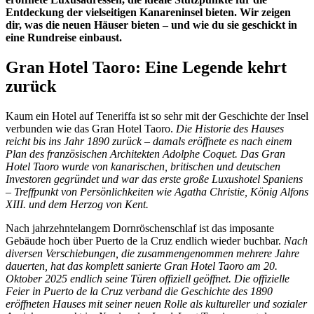
Entdeckung der vielseitigen Kanareninsel bieten. Wir zeigen
dir, was die neuen Häuser bieten – und wie du sie geschickt in
eine Rundreise einbaust.
Gran Hotel Taoro: Eine Legende kehrt
zurück
Kaum ein Hotel auf Teneriffa ist so sehr mit der Geschichte der Insel
verbunden wie das Gran Hotel Taoro.
Die Historie des Hauses
reicht bis ins Jahr 1890 zurück – damals eröffnete es nach einem
Plan des französischen Architekten Adolphe Coquet.
Das Gran
Hotel Taoro wurde von kanarischen, britischen und deutschen
Investoren gegründet und war das erste große Luxushotel Spaniens
– Treffpunkt von Persönlichkeiten wie Agatha Christie, König Alfons
XIII. und dem Herzog von Kent.
Nach jahrzehntelangem Dornröschenschlaf ist das imposante
Gebäude hoch über Puerto de la Cruz endlich wieder buchbar.
Nach
diversen Verschiebungen, die zusammengenommen mehrere Jahre
dauerten, hat das komplett sanierte Gran Hotel Taoro am 20.
Oktober 2025 endlich seine Türen offiziell geöffnet.
Die offizielle
Feier in Puerto de la Cruz verband die Geschichte des 1890
eröffneten Hauses mit seiner neuen Rolle als kultureller und sozialer