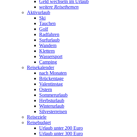
Geld wechseln im Urlaub
weitere Reisethemen
Aktivurlaub
Ski
Tauchen
Golf
Radfahren
Surfurlaub
Wandern
Klettern
Wassersport
Camping
Reisekalender
nach Monaten
Brückentage
Valentinstag
Ostern
Sommerurlaub
Herbsturlaub
Winterurlaub
Silvesterreisen
Reiseziele
Reisebudget
Urlaub unter 200 Euro
Urlaub unter 300 Euro